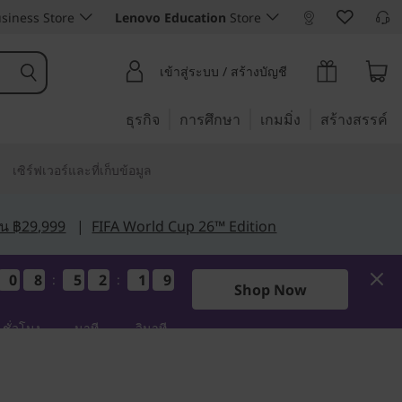
siness Store
Lenovo Education
Store
เข้าสู่ระบบ / สร้างบัญชี
ธุรกิจ
การศึกษา
เกมมิ่ง
สร้างสรรค์
เซิร์ฟเวอร์และที่เก็บข้อมูล
กิน ฿29,999
|
FIFA World Cup 26™ Edition
0
0
0
0
8
8
8
8
5
5
5
5
2
2
2
2
1
1
1
1
8
7
:
:
7
8
Shop Now
ชั่วโมง
นาที
วินาที