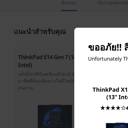
ลักษณะ
ข้อระบุเฉพาะท
แนะนำสำหรับคุณ
ขออภัย!! ส
ThinkPad E14 Gen 7 (14ʺ
ThinkPad
Unfortunately Th
Intel)
AMD) La
แล็ปท็อปที่ขับเคลื่อนด้วย AI สำหรับมือ
แล็ปท็อปที่
อาชีพที่ต้องเดินทางในดีไซน์ที่เบาและ
ประสิทธิภา
ทนทาน
ยุคใหม่
ThinkPad X1
(13" Int
4