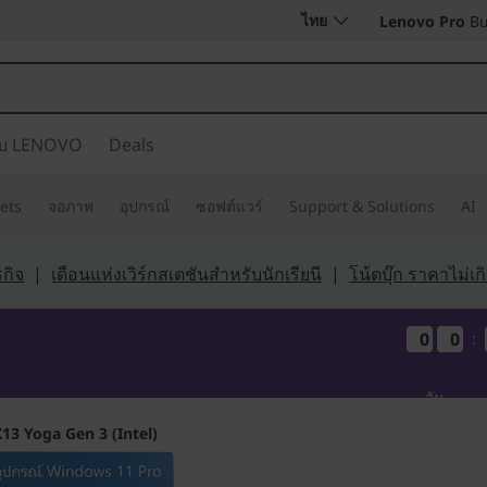
ไทย
Lenovo Pro
Bu
กับ LENOVO
Deals
ets
จอภาพ
อุปกรณ์
ซอฟต์แวร์
Support & Solutions
AI
กิจ
|
เดือนแห่งเวิร์กสเตชันสำหรับนักเรียนี
|
โน้ตบุ๊ก ราคาไม่เ
0
0
0
0
0
0
0
0
:
วัน
13 Yoga Gen 3 (Intel)