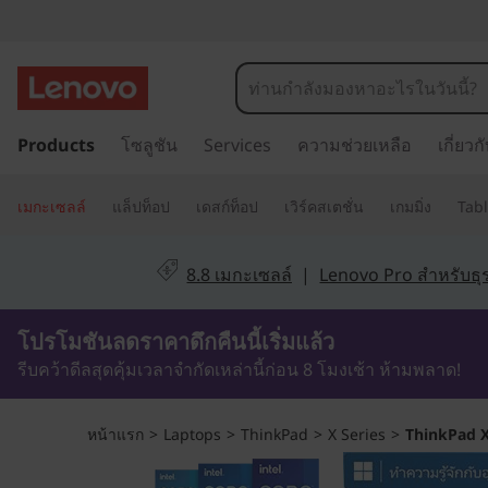
T
h
i
ข้
Products
โซลูชัน
Services
ความช่วยเหลือ
เกี่ยว
า
n
ม
k
ไ
เมกะเซลล์
แล็ปท็อป
เดสก์ท็อป
เวิร์คสเตชั่น
เกมมิ่ง
Tabl
ป
P
ที่
8.8 เมกะเซลล์
|
Lenovo Pro สำหรับธุร
เ
a
นื้
0วัน8ชั่วโมง52นาที17วินาที
โปรโมชันลดราคาดึกคืนนี้เริ่มแล้ว
d
อ
ห
รีบคว้าดีลสุดคุ้มเวลาจำกัดเหล่านี้ก่อน 8 โมงเช้า ห้ามพลาด!
X
า
ห
1
หน้าแรก
>
Laptops
>
ThinkPad
>
X Series
>
ThinkPad X
ลั
ก