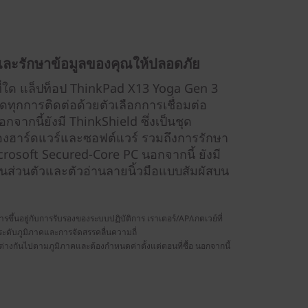
มอและรักษาข้อมูลของคุณให้ปลอดภัย
ี่ใด แล็ปท็อป ThinkPad X13 Yoga Gen 3
ทุกการติดต่อด้วยตัวเลือกการเชื่อมต่อ
กนี้ยังมี ThinkShield ซึ่งเป็นชุด
งฮาร์ดแวร์และซอฟต์แวร์ รวมถึงการรักษา
crosoft Secured-Core PC นอกจากนี้ ยังมี
ป็นส่วนตัวและตัวอ่านลายนิ้วมือแบบสัมผัสบน
รขึ้นอยู่กับการรับรองของระบบปฏิบัติการ เราเตอร์/AP/เกตเวย์ที่
บระดับภูมิภาคและการจัดสรรคลื่นความถี่
งกันไปตามภูมิภาคและต้องกำหนดค่าตั้งแต่ตอนที่ซื้อ นอกจากนี้