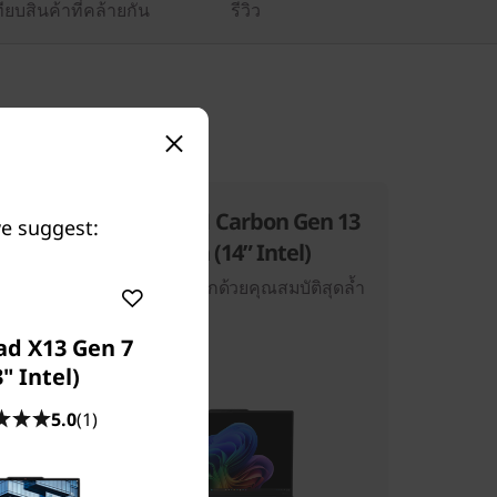
ียบสินค้าที่คล้ายกัน
รีวิว
ThinkPad X1 Carbon Gen 13
we suggest:
Aura Edition (14ʺ Intel)
บา
แล็ปท็อปพลิกโลกด้วยคุณสมบัติสุดล้ำ
ะมวล
ad X13 Gen 7
3" Intel)
5.0
(1)