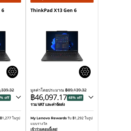
 6
ThinkPad X13 Gen 6
,339.32
มูลค่าโดยประมาณ
฿89,139.32
฿46,097.17
% off
48% off
รวม VAT และค่าจัดส่ง
8
ประหยัดทันที :
-฿42,255.46
฿1,277
ในรูป
รับ
฿1,292
ในรูป
My Lenovo Rewards
แบบรางวัล
฿775.42
การประหยัด eCoupon :
-฿786.69
เข้าร่วมตอนนี้เลย!