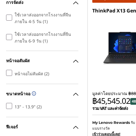
การจัดส่ง
ThinkPad X13 Gen
ใช้เวลาส่งออกจากโรงงานที่จีน
ภายใน 4-5 วัน (1)
ใช้เวลาส่งออกจากโรงงานที่จีน
ภายใน 6-9 วัน (1)
หน้าจอสัมผัส
หน้าจอไม่สัมผัส (2)
มูลค่าโดยประมาณ
฿88
ขนาดหน้าจอ
฿45,545.02
48
13" - 13.9" (2)
รวม VAT และค่าจัดส่ง
ประหยัดทันที :
-฿42,018.8
รับ
My Lenovo Rewards
ฟีเจอร์
แบบรางวัล
การประหยัด eCoupon :
-
เข้าร่วมตอนนี้เลย!