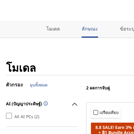
โมเดล
ลักษณะ
ข้อระ
โมเดล
ตัวกรอง
ยุบทั้งหมด
2
ผลการจับคู่
AI (ปัญญาประดิษฐ์)
เปรียบเทียบ
All AI PCs (2)
8.8 SALE! Earn 3%
+ ฿1 Bundle Acce