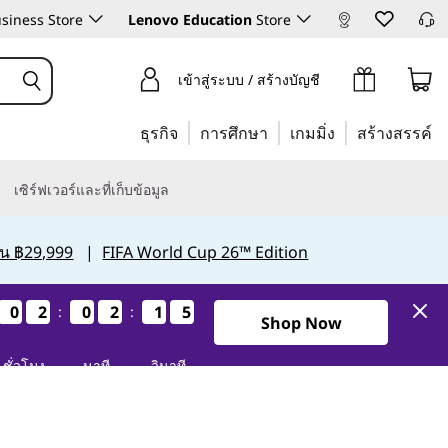
siness Store
Lenovo Education
Store
เข้าสู่ระบบ / สร้างบัญชี
ธุรกิจ
การศึกษา
เกมมิ่ง
สร้างสรรค์
เซิร์ฟเวอร์และที่เก็บข้อมูล
กิน ฿29,999
|
FIFA World Cup 26™ Edition
0
0
0
0
2
2
2
2
0
0
0
0
2
2
2
2
1
1
1
1
4
3
4
3
:
:
Shop Now
ชั่วโมง
นาที
วินาที