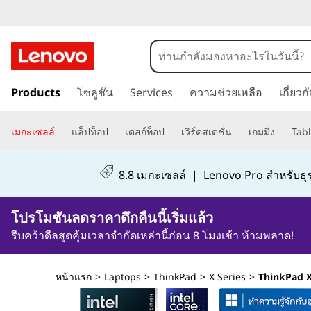
ข้
Products
โซลูชัน
Services
ความช่วยเหลือ
เกี่ยว
า
ม
ไ
เมกะเซลล์
แล็ปท็อป
เดสก์ท็อป
เวิร์คสเตชั่น
เกมมิ่ง
Tabl
ป
ที่
8.8 เมกะเซลล์
|
Lenovo Pro สำหรับธุร
เ
นื้
0วัน2ชั่วโมง2นาที13วินาที
โปรโมชันลดราคาดึกคืนนี้เริ่มแล้ว
อ
ห
รีบคว้าดีลสุดคุ้มเวลาจำกัดเหล่านี้ก่อน 8 โมงเช้า ห้ามพลาด!
า
ห
หน้าแรก
>
Laptops
>
ThinkPad
>
X Series
>
ThinkPad X
ลั
ก