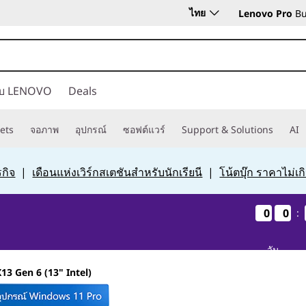
ไทย
Lenovo Pro
Bu
กับ LENOVO
Deals
ets
จอภาพ
อุปกรณ์
ซอฟต์แวร์
Support & Solutions
AI
กิจ
|
เดือนแห่งเวิร์กสเตชันสำหรับนักเรียนี
|
โน้ตบุ๊ก ราคาไม่เ
0
0
0
0
0
0
0
0
:
วัน
13 Gen 6 (13" Intel)