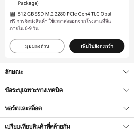
Package)
512 GB SSD M.2 2280 PCIe Gen4 TLC Opal
ฟรี
การจัดส่งสินค้า
ใช้เวลาส่งออกจากโรงงานที่จีน
ภายใน 6-9 วัน
เพิ่มไปยังตะกร้า
มุมมองด่วน
ลักษณะ
ข้อระบุเฉพาะทางเทคนิค
ปลดปล่อยความคิดสร้างสรรค์ของคุณ
ประสิทธิภาพ AI ที่ทรงพลัง
พอร์ตและสล็อต
ประสิทธิภาพ
เพิ่มประสิทธิผลการทำงานของคุณบนแล็ปท็อป
โปรเซสเซอร์
เปรียบเทียบสินค้าที่คล้ายกัน
Lenovo ThinkPad T14s Gen 6 ขนาด 14 นิ้ว ที่ขับ
®
®
สูงสุดโปรเซสเซอร์ Intel
Core™ Ultra 7 พร้อม vPro
®