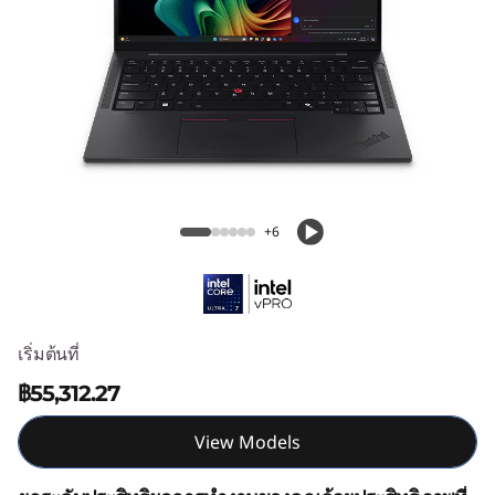
4
s
G
e
n
ThinkPad T14s Gen 6 (14″ Intel)
6
+6
(
1
เริ่มต้นที่
4
฿55,312.27
"
View Models
I