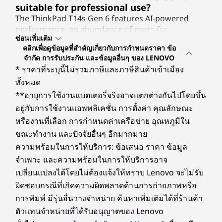
suitable for professional use?
ThinkPad T14s Gen 6 ขนาด 14 นิ้ว พร้อม
ข้อมูลจำเพาะอาจแตกต่างกันไปตามภูมิภาค / รุ่น
แป้นพิ
The ThinkPad T14s Gen 6 features AI-powered
จอแสดงผลสีสันสดใสเลือกระหว่างหน้าจอ
performance, an abundance of ports for
แบบสัม
สัมผัสหรือตัวเลือกการใช้พลังงานต่ำ ทั้งสอง
ซ่อนเพิ่มเติม
connecting peripherals, and advanced security
ง่ายด
การเชื่อมต่อ
มีความสว่างและประสิทธิภาพที่ปรับปรุงแล้ว
คลิกเพื่อดูข้อมูลที่สำคัญเกี่ยวกับการกำหนดราคา ข้อ
features, making it ideal for professionals.
ที่เค
®
การรับรอง Eyesafe
และ TÜV Low Blue
จำกัด การรับประกัน และข้อมูลอื่นๆ ของ LENOVO
How does the ThinkPad T14s Gen 6
จะเปิด
พอร์ต/ช่องเสียบ
* ราคาที่ระบุนี้ไม่รวมภาษีและภาษีสินค้าเข้าเมือง
Light ช่วยลดอาการปวดตา
enhance collaboration?
นอกจาก
Optional เครื่องอ่านบัตรสมาร์ทการ์ด
ทั้งหมด
It includes AI-enabled features that are ideal when
คุณภา
USB-A (USB 5Gbps) 2 พอร์ตUSB
on video calls, including background blur, voice
**อายุการใช้งานแบตเตอรี่จริงอาจแตกต่างกันไปโดยขึ้น
เพื่
focus, and automatic framing.
®
-C
รวม 2 ช่อง (Thunderbolt™ 4, USB 40Gbps)
อยู่กับการใช้งานแอพพลิเคชั่น การตั้งค่า คุณลักษณะ
What display options are available, and
®
หรืองานที่เลือก การกำหนดค่าเครือข่าย อุณหภูมิใน
HDMI
2.1 (รองรับความละเอียดสูงสุด 4K@60Hz)
how do they benefit users?
ขณะทำงาน และปัจจัยอื่นๆ อีกมากมาย
Optional ช่องเสียบ Nano SIM
Users can choose between two displays — one a
Kensington Nano Security Slot™
ความพร้อมในการให้บริการ: ข้อเสนอ ราคา ข้อมูล
touch screen and the other boasting low power —
จำเพาะ และความพร้อมในการให้บริการอาจ
both offering vibrant visuals with brightness and
ความเร็วในการถ่ายโอนข้อมูลผ่านพอร์ต USB เป็นค่าโดยประมาณและขึ้นอยู่กับปัจจัยหลาย
คุณสมบัติความปลอดภัยขั้นสูง
color accuracy.
เปลี่ยนแปลงได้โดยไม่ต้องแจ้งให้ทราบ Lenovo จะไม่รับ
ประการ เช่น ความสามารถในการประมวลผลของอุปกรณ์หลัก/ต่อพ่วง คุณลักษณะของไฟล์ การ
Is the ThinkPad T14s Gen 6 portable?
อุ่นใจด้วยความปลอดภัยที่
ผิดชอบกรณีที่เกิดความผิดพลาดด้านการถ่ายภาพหรือ
กำหนดค่าของระบบ และสภาพแวดล้อมในการปฏิบัติงาน ความเร็วจริงจะแตกต่างออกไปและอาจ
Yes, it starts at just 2.82lbs (1.28kg), making it easy
การพิมพ์ มีรุ่นอื่นวางจำหน่าย ค้นหาเพิ่มเติมได้ที่ร้านค้า
น้อยกว่าที่คาดไว้
ชาญฉลาดยิ่งขึ้น
to carry for on-the-go use.
ตัวแทนจำหน่ายที่ได้รับอนุญาตของ Lenovo
What security features does the
ระบบไร้สาย