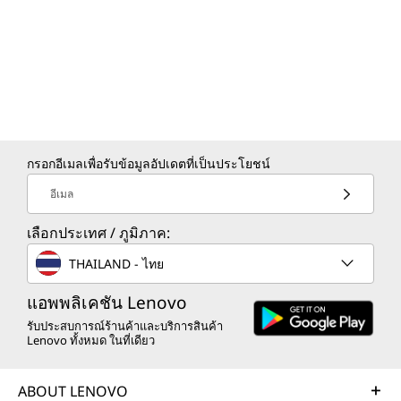
ใช้อะลูมิเนียมรีไซเคิล 50% ในฝาครอบด้านบน (A) สี Luna
ฉลาดที่จะสร้างอนาคตที่สดใสและยั่งยืนมากขึ้น
Grey
สำหรับลูกค้า ชุมชน และโลกของเรานั่นคือเหตุผลที่
ใช้คาร์บอนไฟเบอร์รีไซเคิล 30% ในฝาครอบด้านบน (A)
เราติดตามผู้นำเรื่องป้ายและการรับรองระดับ
บรรจุภัณฑ์หลักสามารถรีไซเคิลได้ซึ่งปราศจากพลาสติก
อุตสาหกรรม เพื่อแสดงถึงความมุ่งมั่นของเราในด้าน
100%
ความยั่งยืนในการออกแบบผลิตภัณฑ์ เราสามารถ
สร้างอนาคตอันชาญฉลาดด้วยกันสำหรับทุกคน
การรับรอง / การจดทะเบียน
เรียนรู้เพิ่มเติมเกี่ยวกับโครงการความยั่งยืนของเรา >
®
ENERGY STAR
8.0
กรอกอีเมลเพื่อรับข้อมูลอัปเดตที่เป็นประโยชน์
ได้รับการรับรองจาก
อีเมล
®
Eyesafe
สำหรับแสงสีฟ้าต่ำ
MIL-STD-810H
เลือกประเทศ / ภูมิภาค:
ผ่านการรับรอง TCO 9.0
THAILAND - ไทย
ข้อมูลจำเพาะอาจแตกต่างกันไปตามภูมิภาค / รุ่น
แอพพลิเคชัน Lenovo
รับประสบการณ์ร้านค้าและบริการสินค้า
Lenovo ทั้งหมด ในที่เดียว
ข้อมูลอื่น
ABOUT LENOVO
การรักษาความปลอดภัย