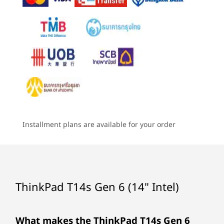
อุปกรณ์จัดเก็บข้อมูล
ร้านค้า
ร้านค
4
-
USB-C® รวม 2 ช่อง (Thunderbolt™ 4, 40 Gbps)
PCIe Gen4x4 SSD (2280) สูงสุด 1TB
5
-
HDMI 2.1 (รองรับความละเอียดสูงสุด 4K@60Hz)
แบตเตอรี่
Explore All Laptops
58Whr, แบบที่ลูกค้าเปลี่ยนได้เอง (CRU)
รองรับการชาร์จรวดเร็ว (60 นาที = 80% ชาร์จ) ต้องการอะ
6
-
ชุดเฮดโฟน / ไมโครโฟน
แดปเตอร์แปลงไฟขนาด 65W หรือสูงกว่า
7
-
Optional ช่องเสียบ Nano SIM
เสียง
ลำโพง 2W (หันหน้าไปทางผู้ใช้) 2 ตัว
Installment plans are available for your order
®
Dolby Atmos
®
Dolby Voice
ไมโครโฟนอาร์เรย์คู่
ThinkPad T14s Gen 6 (14" Intel)
กล้อง
คุณภาพจอแสดงผลที่ปรับปรุงแล้ว
คว
ภาพที่สว่างและปรับปรุงให้ดีขึ้น
5MP + อินฟราเรด (IR) พร้อมชัตเตอร์ความเป็นส่วนตัวของ
ออกแบ
เว็บแคม
What makes the ThinkPad T14s Gen 6
เพลิดเพลินกับภาพที่น่าทึ่งบนแล็ปท็อป
The ThinkPad T14s Gen 6 features AI-powered performance