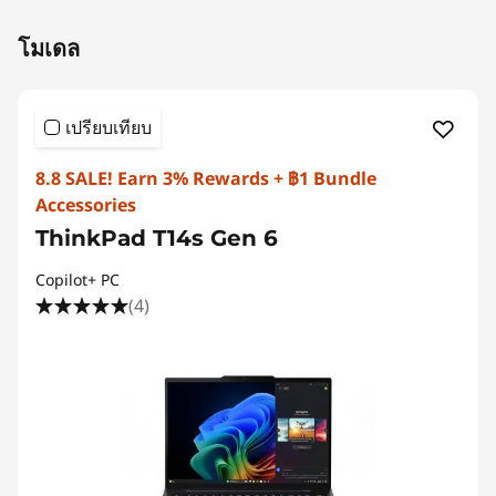
Original Price 80303.03 THB Discounted Price
โมเดล
เปรียบเทียบ
8.8 SALE! Earn 3% Rewards + ฿1 Bundle
Accessories
ThinkPad T14s Gen 6
Copilot+ PC
(4)