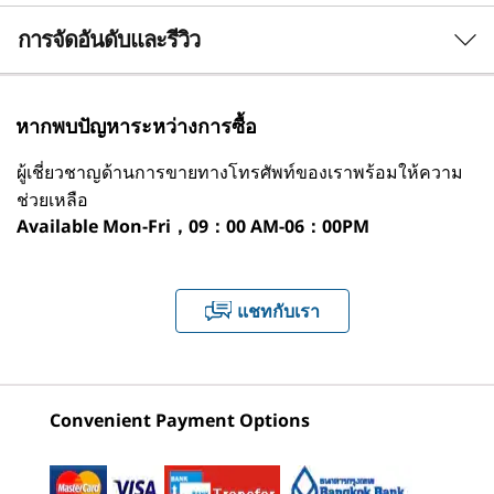
เคลื่อนด้วยโปรเซสเซอร์ Intel
Core™ Ultra ด้วย
3 Similiar products selected
®
กราฟิก Intel
Arc™ คุณสามารถสร้างสรรค์และ
การจัดอันดับและรีวิว
ระบบปฏิบัติการ
ออกแบบด้วยความคมชัดระดับพิกเซลได้อย่าง
Windows 11 Pro - Lenovo แนะนำ Windows 11 Pro
สมบูรณ์แบบ นอกจากนี้ คุณสมบัติที่ใช้ AI เช่น การ
สำหรับธุรกิจ
กำลังดูอยู่
เบลอพื้นหลัง การโฟกัสเสียง และการจัดเฟรม
หากพบปัญหาระหว่างการซื้อ
Linux
อัตโนมัติจะช่วยปรับปรุงการแสดงวิดีโอของคุณเพื่อ
ThinkPad T14s
ThinkPad T16
ThinkPa
การมีส่วนร่วมที่ดีขึ้น
ผู้เชี่ยวชาญด้านการขายทางโทรศัพท์ของเราพร้อมให้ความ
Gen 6 (14″
Gen 4 16 inch
Gen 6 (1
Neural Processing Unit (NPU) หรือหน่วยประมวล
Intel)
AMD
Intel) L
ช่วยเหลือ
ผลประสาท
Available
Mon-Fri，09：00 AM-06：00PM
(4)
(34)
(6
ประสิทธิภาพ AI สูงสุด 48 ล้านล้านการดำเนินการต่อวินาที
(TOPS)
1
-
Optional เครื่องอ่านบัตรสมาร์ทการ์ด
แชทกับเรา
กราฟิก
®
Intel
Arc™ Xe2 GPU พร้อม >60 TOPS
2
-
USB-A (USB 5Gbps) 2 พอร์ต
หน่วยความจำ
เริ่มต้นที่
เริ่มต้นที่
เริ่มต้นที่
Convenient Payment Options
สูงสุด 32G LPDDR5x 8533MT/s ประสานแล้ว ช่องสัญญาณ
฿55,312.27
฿51,090.08
฿51,428
3
-
Kensington Nano Security Slot™
คู่