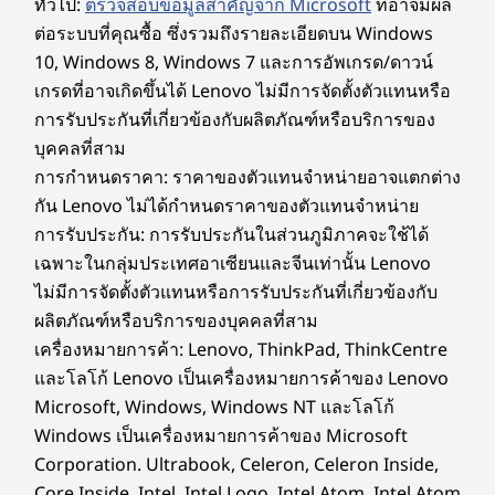
ทั่วไป:
ตรวจสอบข้อมูลสำคัญจาก Microsoft
ที่อาจมีผล
ThinkPad T14s Gen 6 offer?
แล็ปท็อป ThinkPad T14s Gen 6 มาพร้อม
WiFi 7
It includes biometric authentication (fingerprint
ต่อระบบที่คุณซื้อ ซึ่งรวมถึงรายละเอียดบน Windows
ThinkShield ซึ่งเป็นชุดความปลอดภัยที่ครอบคลุม
5G* Sub6
reader and facial recognition) and the ThinkShield
10, Windows 8, Windows 7 และการอัพเกรด/ดาวน์
ของเราประกอบด้วยคุณสมบัติต่าง ๆ ได้แก่ การตรวจ
security suite for comprehensive data protection.
®
Bluetooth
5.4
เกรดที่อาจเกิดขึ้นได้ Lenovo ไม่มีการจัดตั้งตัวแทนหรือ
สอบสิทธิ์แบบไบโอเมตริกซ์ด้วยตัวอ่านลายนิ้วมือ
การรับประกันที่เกี่ยวข้องกับผลิตภัณฑ์หรือบริการของ
* ความพร้อมใช้งานของ WWAN ที่เป็นทางเลือกแตกต่างกันไปในแต่ละภูมิภาคและจะต้อง
และการล็อกอินด้วยใบหน้าแบบซีโร่ทัชโดยใช้กล้อง
อินฟราเรดTrusted Platform Module แบบแยก
บุคคลที่สาม
กำหนดค่าในเวลาที่ซื้อ ซึ่งต้องมีผู้ให้บริการเครือข่าย
ช่วยให้มั่นใจได้ถึงการเข้ารหัสข้อมูลและเพื่อการ
การกำหนดราคา: ราคาของตัวแทนจำหน่ายอาจแตกต่าง
อุปกรณ์ต่อพ่วงที่รองรับ
ป้องกันเพิ่มเติม มีชัตเตอร์ความเป็นส่วนตัวของเว็บ
กัน Lenovo ไม่ได้กำหนดราคาของตัวแทนจำหน่าย
แคม
®
USB-C
Thunderbolt™ 4
การรับประกัน: การรับประกันในส่วนภูมิภาคจะใช้ได้
®
เฉพาะในกลุ่มประเทศอาเซียนและจีนเท่านั้น Lenovo
USB-C
ไม่มีการจัดตั้งตัวแทนหรือการรับประกันที่เกี่ยวข้องกับ
ข้อมูลจำเพาะอาจแตกต่างกันไปตามภูมิภาค / รุ่น
ผลิตภัณฑ์หรือบริการของบุคคลที่สาม
เครื่องหมายการค้า: Lenovo, ThinkPad, ThinkCentre
และโลโก้ Lenovo เป็นเครื่องหมายการค้าของ Lenovo
การออกแบบ
Microsoft, Windows, Windows NT และโลโก้
Windows เป็นเครื่องหมายการค้าของ Microsoft
จอแสดงผล
Corporation. Ultrabook, Celeron, Celeron Inside,
WUXGA (1920 x 1200) IPS ขนาด 14 นิ้ว, ป้องกันแสง
Core Inside, Intel, Intel Logo, Intel Atom, Intel Atom