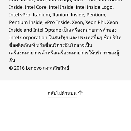
สะท้อน, 400nit, 45% NTSC, ฟิล์มเพิ่มความสว่างคู่ 3M
Inside, Intel Core, Intel Inside, Intel Inside Logo,
(DBEF5), เทคโนโลยีฝังหน้าจอสัมผัส
Intel vPro, Itanium, Itanium Inside, Pentium,
WUXGA (1920 x 1200) IPS ขนาด 14 นิ้ว, ใช้พลังงานต่ำ,
Pentium Inside, vPro Inside, Xeon, Xeon Phi, Xeon
ป้องกันแสงสะท้อน, 500nit, 100% sRGB
พีซีที่เหมาะกับคุณ
Inside and Intel Optane เป็นเครื่องหมายการค้าของ
ขนาด (ก x ย x ส)
Intel Corporation ในสหรัฐฯ และประเทศอื่นๆ ชื่อบริษัท
เพิ่มประสิทธิภาพการ
16.9 มม. x 313.6 มม. x 219.4 มม. / 0.66 นิ้ว x 12.3 นิ้ว x 8.6
ชื่อผลิตภัณฑ์ หรือชื่อบริการอื่นใดอาจเป็น
ทำงานด้วยพีซี Copilot+
นิ้ว
เครื่องหมายการค้าหรือเครื่องหมายการให้บริการของผู้
อื่น
น้ำหนัก
Copilot+ ผสานรวมขีดความสามารถ AI ขั้นสูงเพื่อ
© 2016 Lenovo สงวนลิขสิทธิ์
ปรับปรุงการจัดการงานผ่านคำแนะนำแบบเรียลไทม์
เริ่มต้นที่ 1.31 กก. / 2.89 ปอนด์
กระบวนการประจำอัตโนมัติและข้อมูลเชิงลึกที่ปรับ
แป้นพิมพ์
ให้เป็นส่วนตัวระบบเครื่องจะเรียนรู้ความต้องการ
กลับไปด้านบน
ของคุณและรองรับทุกอย่างได้อย่างราบรื่น ตั้งแต่
TrackPoint แบบฟังก์ชั่นคู่: นำทางได้เหมือนเมาส์หรือแตะ
การสร้างเอกสารไปจนถึงการร่างการสื่อสาร
สองครั้งเพื่อเปิดเมนูด่วนของ TrackPoint
นอกจากนี้ Copilot ยังเปิดใช้งานได้ด้วยการสัมผัสปุ่ม
ตัวเลือก: ไฟแบ็คไลท์พร้อมไฟ LED สีขาว
เดียว เพื่อช่วยให้คุณก้าวไปข้างหน้าในสภาพ
ทนต่อน้ำกระเซ็น
แวดล้อมการทำงานที่รวดเร็ว
แป้นพิมพ์ ThinkPad TrackPoint (ระยะห่าง 1.5 มม.)
TrackPad พร้อมปุ่ม 3 ปุ่ม (120 มม. / 4.72 นิ้ว)