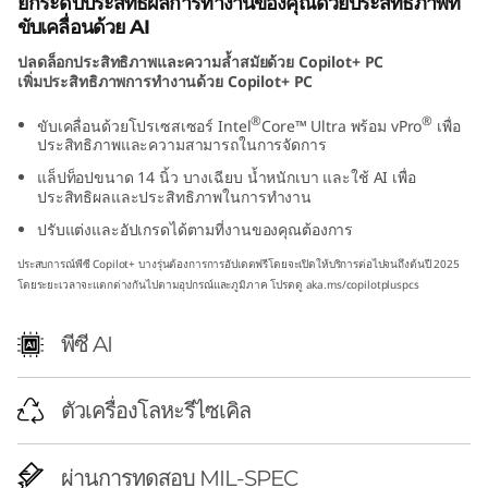
ยกระดับประสิทธิผลการทำงานของคุณด้วยประสิทธิภาพที่
n
ขับเคลื่อนด้วย AI
ปลดล็อกประสิทธิภาพและความล้ำสมัยด้วย Copilot+ PC
t
เพิ่มประสิทธิภาพการทำงานด้วย Copilot+ PC
e
®
®
ขับเคลื่อนด้วยโปรเซสเซอร์ Intel
Core™ Ultra พร้อม vPro
เพื่อ
ประสิทธิภาพและความสามารถในการจัดการ
l
แล็ปท็อปขนาด 14 นิ้ว บางเฉียบ น้ำหนักเบา และใช้ AI เพื่อ
ประสิทธิผลและประสิทธิภาพในการทำงาน
)
ปรับแต่งและอัปเกรดได้ตามที่งานของคุณต้องการ
ประสบการณ์พีซี Copilot+ บางรุ่นต้องการการอัปเดตฟรีโดยจะเปิดให้บริการต่อไปจนถึงต้นปี 2025
โดยระยะเวลาจะแตกต่างกันไปตามอุปกรณ์และภูมิภาค โปรดดู aka.ms/copilotpluspcs
พีซี AI
ตัวเครื่องโลหะรีไซเคิล
ผ่านการทดสอบ MIL-SPEC