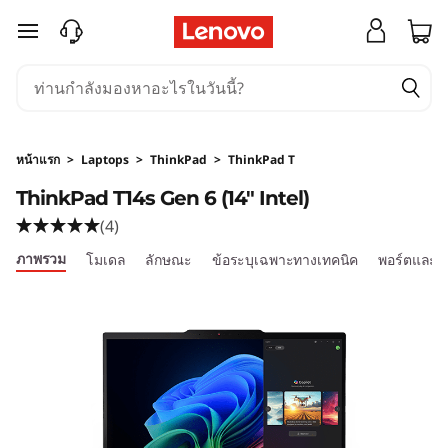
T
ข้ามไปที่เนื้อหาหลัก
h
i
n
หน้าแรก
>
Laptops
>
ThinkPad
>
ThinkPad T
k
ThinkPad T14s Gen 6 (14″ Intel)
(4)
P
ภาพรวม
โมเดล
ลักษณะ
ข้อระบุเฉพาะทางเทคนิค
พอร์ตและส
a
d
T
1