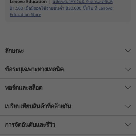
Lenovo Education
|
สมัครสมาชิกวันนี้ รับส่วนลดทันที
฿1,500 เมื่อมียอดใช้จ่ายขั้นต่ำ ฿30,000 ขึ้นไป ที่ Lenovo
Education Store
ลักษณะ
ข้อระบุเฉพาะทางเทคนิค
ประสิทธิภาพการทำงานอันทรงพลังสำหรับทุกเวลา
ที่คุณต้องการ
พอร์ตและสล็อต
PERFORMANCE
แล็ปท็อป ThinkPad L14 Gen 4 ที่ขับเคลื่อนด้วย
®
Intel vPro
พร้อมโปรเซสเซอร์ 13th Gen
Processor
เปรียบเทียบสินค้าที่คล้ายกัน
®
Intel
Core™ U หรือ P Series และตัวเลือกกราฟิกที่
th
®
®
Up to 13
Gen Intel
Core™ i7 vPro
U & P Series
®
®
โดดเด่น รวมถึง NVIDIA
GeForce
จะเป็นแรง
3 Similiar products selected
บันดาลใจด้านประสิทธิภาพการทำงาน นอกจากนี้
การจัดอันดับและรีวิว
Operating System
ตัวเลือกแบตเตอรี่เสริมสูงสุดถึง 57Whr เพื่อการ
Up to Windows 11 Pro