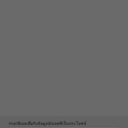
Discrete Trusted Platform Module (dTPM) 2.0
Microsoft 11 Secured-core PC (varies by model)
Webcam privacy shutter
Kensington Security Slot™
What’s in the Box
ThinkPad L14 Gen 4 (14″ Intel)
65W adapter (supports Rapid Charge)
Quick Start Guide
Specifications may vary depending upon region / model.
กรอกอีเมลเพื่อรับข้อมูลอัปเดตที่เป็นประโยชน์