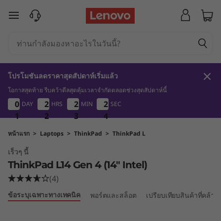
T
ข้ามไปที่เนื้อหาหลัก
h
i
n
โปรโมชันลดราคาสุดสัปดาห์เริ่มแล้ว
k
โอกาสสุดท้าย รีบคว้าดีลสุดคุ้มเวลาจำกัดตลอดช่วงสุดสัปดาห์นี้
1
2
3
4
0
0
0
0
2
2
2
2
2
2
2
2
2
2
DAY
HRS
MIN
SEC
2
2
P
3
1
1
1
2
2
2
3
3
3
3
4
a
หน้าแรก
>
Laptops
>
ThinkPad
>
ThinkPad L
เร็วๆ นี้
d
ThinkPad L14 Gen 4 (14″ Intel)
L
(4)
ข้อระบุเฉพาะทางเทคนิค
พอร์ตและสล็อต
เปรียบเทียบสินค้าที่คล้าย
1