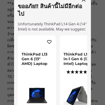
**อายุการใช้งานแบตเตอรี่จริงอาจแตกต่างกันไปโดยขึ้น
ขออภัย!! สินค้านี้ไม่มีอีกต่อ
®
Intel
Thunderbolt™ 4
อยู่กับการใช้งานแอพพลิเคชั่น การตั้งค่า คุณลักษณะ
USB-C 3.2 Gen 2
ไป
หรืองานที่เลือก การกำหนดค่าเครือข่าย อุณหภูมิใน
2 x USB-A 3.2 Gen 1
ขณะทำงาน และปัจจัยอื่นๆ อีกมากมาย
HDMI 2.1*
Unfortunately ThinkPad L14 Gen 4 (14″
ความพร้อมในการให้บริการ: ข้อเสนอ ราคา ข้อมูล
Intel) is not available. May we suggest:
Ethernet (RJ45)
จำเพาะ และความพร้อมในการให้บริการอาจ
Headphone / mic combo
เปลี่ยนแปลงได้โดยไม่ต้องแจ้งให้ทราบ Lenovo จะไม่รับ
MicroSD card reader
Optional: SIM slot
ผิดชอบกรณีที่เกิดความผิดพลาดด้านการถ่ายภาพหรือ
Optional: Smart card reader
การพิมพ์ มีรุ่นอื่นวางจำหน่าย ค้นหาเพิ่มเติมได้ที่ร้านค้า
ThinkPad L13
ThinkPad L13 2-
ตัวแทนจำหน่ายที่ได้รับอนุญาตของ Lenovo
Gen 6 (13″
in-1 Gen 6 (13"
*Supports resolution up to 4K@60Hz.
AMD) Laptop
Intel) Laptop
ทั่วไป:
ตรวจสอบข้อมูลสำคัญจาก Microsoft
ที่อาจมีผล
การรักษาความปลอดภัยที่ชาญฉลาดยิ่งขึ้น
ต่อระบบที่คุณซื้อ ซึ่งรวมถึงรายละเอียดบน Windows
(1)
USB port transfer speeds are approximate and depend on many factors, such as
10, Windows 8, Windows 7 และการอัพเกรด/ดาวน์
แล็ปท็อป ThinkPad L14 Gen 4 มาพร้อมปุ่มเปิด/ปิด
processing capability of host/peripheral devices, file attributes, system configuration
เกรดที่อาจเกิดขึ้นได้ Lenovo ไม่มีการจัดตั้งตัวแทนหรือ
เครื่องที่เปิดใช้งานโดยตัวอ่านลายนิ้วมือ ยิ่งไปกว่า
and operating environments; actual speeds will vary and may be less than expected.
การรับประกันที่เกี่ยวข้องกับผลิตภัณฑ์หรือบริการของ
นั้น ส่วนประกอบฮาร์ดแวร์และซอฟต์แวร์ของ
บุคคลที่สาม
ThinkShield ที่มาพร้อม Trusted Platform
การกำหนดราคา: ราคาของตัวแทนจำหน่ายอาจแตกต่าง
Wireless
Module แบบแยกส่วน (dTPM) ในตัว การรักษา