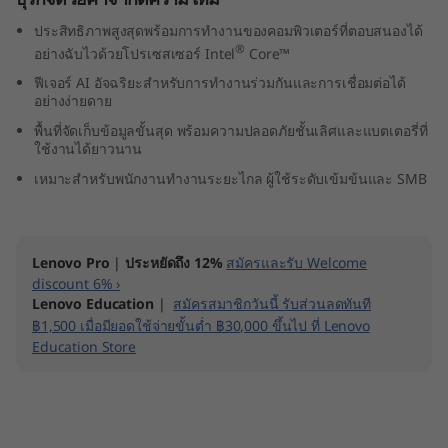
(
ประสิทธิภาพสูงสุดพร้อมการทำงานของคอมพิวเตอร์ที่ตอบสนองได้
®
อย่างฉับไวด้วยโปรเซสเซอร์ Intel
Core™
1
ฟีเจอร์ AI อัจฉริยะสำหรับการทำงานร่วมกันและการเชื่อมต่อได้
อย่างง่ายดาย
4
พื้นที่จัดเก็บข้อมูลขั้นสุด พร้อมความปลอดภัยชั้นเลิศและแบตเตอรี่ที่
″
ใช้งานได้ยาวนาน
เหมาะสำหรับพนักงานทำงานระยะไกล ผู้ใช้ระดับเข้มข้นและ SMB
I
n
Lenovo Pro
|
ประหยัดถึง 12%
สมัครและรับ Welcome
t
discount 6% ›
Lenovo Education
|
สมัครสมาชิกวันนี้ รับส่วนลดทันที
e
฿1,500 เมื่อมียอดใช้จ่ายขั้นต่ำ ฿30,000 ขึ้นไป ที่ Lenovo
Education Store
l
)