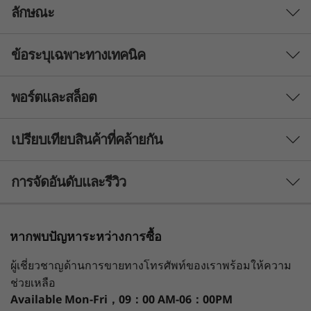
ลักษณะ
ข้อระบุเฉพาะทางเทคนิค
พลังตอบสนองเพื่อการขับ
เคลื่อน
พอร์ตและสล็อต
ประสิทธิภาพ
แล็ปท็อป Lenovo ThinkBook 14 Gen 8 ออกแบบ
โปรเซสเซอร์
มาเพื่อตอบสนองความต้องการที่ทันสมัยของ SMB
เปรียบเทียบสินค้าที่คล้ายกัน
®
และผู้ใช้งานระดับเข้มข้น มาพร้อมขุมพลังของ
โปรเซสเซอร์สูงสุด Intel
Core™ 7 240H
®
โปรเซสเซอร์ Intel
Core™ เพื่อการทำงานในแต่ละ
3 Similiar products selected
การจัดอันดับและรีวิว
ระบบปฏิบัติการ
วันให้ได้ดียิ่งขึ้น กำลังการทำงานที่ล้ำสมัยช่วยลด
Windows 11 Pro - Lenovo แนะนำ Windows 11 Pro
ความยุ่งยากของงานด้านข้อมูลที่ซับซ้อน ขณะที่
สำหรับธุรกิจ
ฟีเจอร์ AI แบบปรับเปลี่ยนได้ช่วยเพิ่มกำลังได้อย่างมี
กำลังดูอยู่
หากพบปัญหาระหว่างการซื้อ
Windows 11 Home
ประสิทธิภาพขึ้นภายใต้ภาระงานที่ต้องการสูงเพื่อ
ThinkBook 14
Lenovo
ThinkBo
1
-
ตัวอ่าน SD การ์ด (4-in-1: SD/SDHC/SDXC/MMC)
สร้างผลงานอันเป็นเลิศ
ผู้เชี่ยวชาญด้านการขายทางโทรศัพท์ของเราพร้อมให้ความ
Gen 8 (14″
ThinkBook 16
Gen 8 (1
กราฟิก
Intel)
Gen 8 (16”
Intel)
ช่วยเหลือ
®
กราฟิก Intel
Integrated
Intel)
Available
Mon-Fri，09：00 AM-06：00PM
2
-
USB-A (USB 5Gbps)