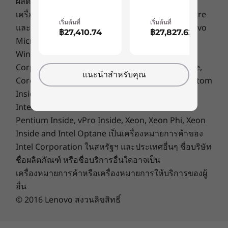
ผลิตภัณฑ์หรือบริการของบุคคลที่สาม
ที่ยาวนาน
เตอร์/AP/เกตเวย์ที่รองรับ WiFi 6E รวมการรับรองด้านการปฏิบัติตามข้อกำหนดในภูมิภาคและ
เครื่องหมายการค้า: Lenovo, ThinkPad, ThinkCentre
การกำหนดย่านความถี่
เริ่มต้นที่
เริ่มต้นที่
และโลโก้ Lenovo เป็นเครื่องหมายการค้าของ Lenovo
แล็ปท็อป Gen 8 นี้มอบความสะดวกสบายให้กับผู้ใช้
฿27,410.74
฿27,827.62
Microsoft, Windows, Windows NT และโลโก้
อุปกรณ์ต่อพ่วงที่รองรับ
มาพร้อมฟีเจอร์คีย์บอร์ดที่พัฒนาขึ้นอีกครั้ง และการ
Windows เป็นเครื่องหมายการค้าของ Microsoft
จัดวางปุ่มต่าง ๆ ได้อย่างเหมาะสม และยังช่วยเพิ่มผล
®
แท่นเชื่อม USB-C
3.0
งานระดับท็อปเทียร์ ได้ด้วยปุ่ม Copilot เฉพาะ — ผู้
Corporation. Ultrabook, Celeron, Celeron Inside,
®
แท่นเชื่อม USB-C
Thunderbolt™ 4
แนะนำสำหรับคุณ
ช่วย AI สำเร็จรูป ThinkBook รุ่นนี้สร้างขึ้นมาพร้อม
Core Inside, Intel, Intel Logo, Intel Atom, Intel Atom
คุณสมบัติทนของเหลวหกใส่ เพื่อเพิ่มความทนทาน
Inside, Intel Core, Intel Inside, Intel Inside Logo,
ข้อมูลจำเพาะอาจแตกต่างกันไปตามภูมิภาค / รุ่น
®
ผ่านการรับรองจาก ENERGY STAR
9.0 จึงช่วยลด
Intel vPro, Itanium, Itanium Inside, Pentium,
ค่าใช้จ่ายในการทำงาน ขณะที่การใช้พลังงานเป็น
Pentium Inside, vPro Inside, Xeon, Xeon Phi, Xeon
ไปอย่างมีประสิทธิภาพ
การออกแบบ
Inside and Intel Optane เป็นเครื่องหมายการค้าของ
Intel Corporation ในสหรัฐฯ และประเทศอื่นๆ ชื่อบริษัท
จอแสดงผล
ชื่อผลิตภัณฑ์ หรือชื่อบริการอื่นใดอาจเป็น
14″ WUXGA (1920 x 1080) IPS, อัตราส่วนภาพ 16:10 ,
เครื่องหมายการค้าหรือเครื่องหมายการให้บริการของผู้
60Hz, 45% NTSC, 300nit, การป้องกันแสงสะท้อน, TÜV
อื่น
Rheinland Low Blue Light (ควบคุมด้วยซอฟต์แวร์), หน้าจอ
© 2016 Lenovo สงวนลิขสิทธิ์
สัมผัส
14″ WUXGA (1920 x 1080) IPS, อัตราส่วนภาพ 16:10,