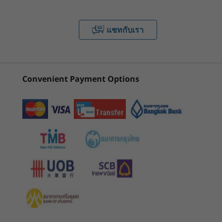
(31)
(45)
(8
หน่วยความจำ
3
-
Ethernet (RJ45)
สูงสุด 64GB DDR5 (5600MHz), 2 x DIMM
แชทกับเรา
1. Maximum memory is only to test technical readiness of notebook. Available
4
-
Kensington Nano Security Slot™
memory to sell would vary.
2. The models with Intel Core 3 100U have DDR5-5600 memory installed, but run as
Convenient Payment Options
บาง ทนทาน และพร้อมไป
5
-
USB-C® (USB 10Gbps) พร้อมการจ่ายไฟ 3.0 &
เริ่มต้นที่
เริ่มต้นที่
DDR5-5200 due to platform limitation.
DisplayPort 1.4
฿27,410.74
฿27,827
ด้วยกันทุกที่!
อุปกรณ์จัดเก็บข้อมูล
สูงสุด 4TB (2TB + 2TB) M.2 PCIe Gen4 x 4 SSD, ช่องคู่, เข้า
6
-
USB-A (USB 5Gbps)
พกพาได้สะดวกจากตัวเครื่อง ThinkBook 14 Gen 8
ร้านค้า
ร้านค
กันได้กับ 2280 / 2242
ที่บางและน้ำหนักเบา โครงสร้างอลูมิเนียมที่มีความ
ทนทานและการออกแบบที่ยืดหยุ่น ทำให้รองรับการ
7
-
HDMI® 2.1 (รองรับความละเอียดสูงสุด 4K@60Hz)
แบตเตอรี่
ทำงานได้อย่างหลากหลาย ขอบจอภาพที่บางเป็น
60Whr
Explore All Laptops
พิเศษช่วยขยายพื้นที่หน้าจอ เพื่อเปิดประสบการณ์ที่
45Whr
ยอดเยี่ยม — ไม่ว่าจะเป็นงานนำเสนอหรือไลฟ์สตรีม
8
-
USB-C® (Thunderbolt™ 4, USB 40Gbps)
รองรับการชาร์จรวดเร็ว (60 นาที = 80% ชาร์จ) ต้องการอะ
มิ่ง
แดปเตอร์แปลงไฟขนาด 65W หรือสูงกว่า
9
-
ชุดหูฟังแบบครอบ / ไมโครโฟน