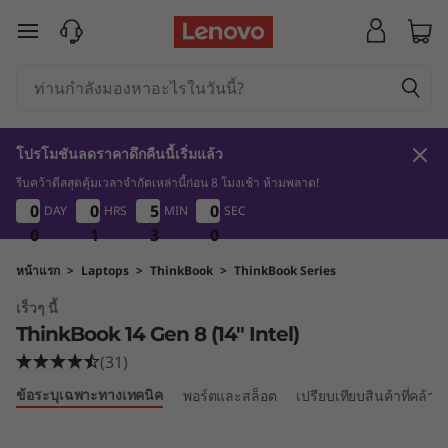
L
ข้ามไปที่เนื้อหาหลัก
e
n
o
โปรโมชันลดราคาดึกคืนนี้เริ่มแล้ว
v
รีบคว้าดีลสุดคุ้มเวลาจำกัดเหล่านี้ก่อน 8 โมงเช้า ห้ามพลาด!
0
1
3
0
0
0
0
0
0
0
0
0
5
5
5
0
5
0
5
5
DAY
HRS
MIN
SEC
o
2
9
0
0
0
1
1
1
2
3
9
0
T
หน้าแรก
>
Laptops
>
ThinkBook
>
ThinkBook Series
เร็วๆ นี้
h
ThinkBook 14 Gen 8 (14″ Intel)
i
(31)
ข้อระบุเฉพาะทางเทคนิค
พอร์ตและสล็อต
เปรียบเทียบสินค้าที่คล้าย
n