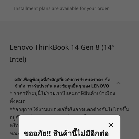
เสียง
Installment plans are available for your order
Dolby Audio™
ไมโครโฟนอาร์เรย์คู่
กล้อง
Lenovo ThinkBook 14 Gen 8 (14″
FHD 1080p & infrared (IR) พร้อมชัตเตอร์ที่มีความเป็นส่วน
ตัวของกล้องเว็บแคม
Intel)
FHD 1080p RGB พร้อมชัตเตอร์ที่มีความเป็นส่วนตัวของ
กล้องเว็บแคม
คลิกเพื่อดูข้อมูลที่สำคัญเกี่ยวกับการกำหนดราคา ข้อ
ข้อมูลจำเพาะอาจแตกต่างกันไปตามภูมิภาค / รุ่น
จำกัด การรับประกัน และข้อมูลอื่นๆ ของ LENOVO
ของดี ๆ เพื่อตอบสนอง
* ราคาที่ระบุนี้ไม่รวมภาษีและภาษีสินค้าเข้าเมือง
ทั้งหมด
ความรู้สึกของคุณ
การเชื่อมต่อ
**อายุการใช้งานแบตเตอรี่จริงอาจแตกต่างกันไปโดยขึ้น
อยู่กับการใช้งานแอพพลิเคชั่น การตั้งค่า คุณลักษณะ
พอร์ต/ช่องเสียบ
ตื่นตากับภาพอันงดงามบนแล็ปท็อป ThinkBook
หรืองานที่เลือก การกำหนดค่าเครือข่าย อุณหภูมิใน
Gen 8 ขนาด 14 นิ้ว ที่มาพร้อมกับตัวเลือกการแสดง
®
USB-C
(Thunderbolt™ 4, USB 40Gbps)
ขออภัย!! สินค้านี้ไม่มีอีกต่อ
ผลหลายแบบ หน้าจอกว้างขวาง และสีที่แม่นยำ ช่วย
ขณะทำงาน และปัจจัยอื่นๆ อีกมากมาย
®
USB-C
(USB 10Gbps) พร้อมการจ่ายไฟ 3.0 &