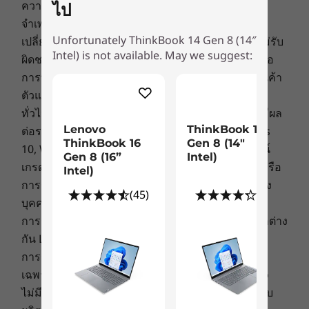
สร้างประสบการณ์การรับชมที่น่าประทับใจในขณะ
ความพร้อมในการให้บริการ: ข้อเสนอ ราคา ข้อมูล
ไป
DisplayPort 1.4
ที่ระบบเสียง Dolby Audio™ ช่วยเพิ่มอรรถรสในรับ
จำเพาะ และความพร้อมในการให้บริการอาจ
USB-A รวม 2 ช่อง (USB 5Gbps)
ชมด้วยคุณภาพเสียงที่ดีที่สุด แล็ปท็อปยังได้รับการ
Unfortunately ThinkBook 14 Gen 8 (14″
เปลี่ยนแปลงได้โดยไม่ต้องแจ้งให้ทราบ Lenovo จะไม่รับ
®
HDMI
2.1 (รองรับความละเอียดสูงสุด 4K@60Hz)
®
Intel) is not available. May we suggest:
รับรองจาก TÜV Eyesafe
เพื่อช่วยป้องกันอาการ
ผิดชอบกรณีที่เกิดความผิดพลาดด้านการถ่ายภาพหรือ
ชุดหูฟังแบบครอบ / ไมโครโฟน
เมื่อยล้ารอบดวงตาหากต้องทำงานติดต่อกันหลาย
การพิมพ์ มีรุ่นอื่นวางจำหน่าย ค้นหาเพิ่มเติมได้ที่ร้านค้า
Ethernet (RJ45)
ชั่วโมง
ตัวแทนจำหน่ายที่ได้รับอนุญาตของ Lenovo
ตัวอ่านการ์ด SD (4-in-1: SD/SDHC/SDXC/MMC)
ทั่วไป:
ตรวจสอบข้อมูลสำคัญจาก Microsoft
ที่อาจมีผล
Lenovo
ThinkBook 14
ต่อระบบที่คุณซื้อ ซึ่งรวมถึงรายละเอียดบน Windows
ความเร็วในการถ่ายโอนของพอร์ต USB เป็นค่าโดยประมาณและขึ้นอยู่กับปัจจัยหลายอย่าง เช่น
ThinkBook 16
Gen 8 (14"
10, Windows 8, Windows 7 และการอัพเกรด/ดาวน์
ความสามารถในการประมวลผลอุปกรณ์แม่ข่าย/อุปกรณ์ต่อพ่วง คุณสมบัติของไฟล์ การกำหนดค่า
Gen 8 (16”
Intel)
เกรดที่อาจเกิดขึ้นได้ Lenovo ไม่มีการจัดตั้งตัวแทนหรือ
Intel)
ระบบและสภาพแวดล้อมในการทำงาน โดยความเร็วที่แท้จริงจะแตกต่างกันและอาจน้อยกว่าที่
การรับประกันที่เกี่ยวข้องกับผลิตภัณฑ์หรือบริการของ
คาดไว้
(45)
(8)
บุคคลที่สาม
ระบบไร้สาย
การกำหนดราคา: ราคาของตัวแทนจำหน่ายอาจแตกต่าง
กัน Lenovo ไม่ได้กำหนดราคาของตัวแทนจำหน่าย
®
WiFi 6E* 2x2 AX พร้อม Bluetooth
5.3
การรับประกัน: การรับประกันในส่วนภูมิภาคจะใช้ได้
ออกแบบตามหลัก
®
WiFi 6 2x2 AX พร้อมระบบ Bluetooth
5.2
เฉพาะในกลุ่มประเทศอาเซียนและจีนเท่านั้น Lenovo
สรีรศาสตร์เพื่อการทำงาน
ไม่มีการจัดตั้งตัวแทนหรือการรับประกันที่เกี่ยวข้องกับ
* การทำงานของ WiFi 6E ย่านความถี่ 6GHz ขึ้นอยู่กับการรองรับของระบบปฏิบัติการ, เรา