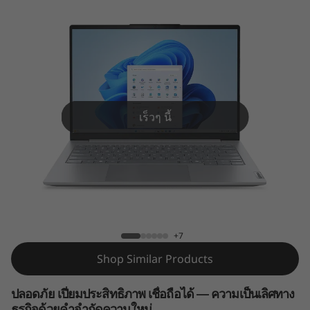
k
B
o
o
k
เร็วๆ นี้
1
4
ThinkBook 14 Gen 8 (14″ Intel)
G
e
+7
Shop Similar Products
n
8
ปลอดภัย เปี่ยมประสิทธิภาพ เชื่อถือได้ — ความเป็นเลิศทาง
ธุรกิจด้วยคำจำกัดความใหม่