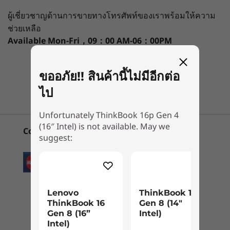
ช่องระบายอากาศสี่ช่องช่วยในการไหลเวียนของ
ThinkBook 16p
Lenovo
ThinkBo
อากาศเพื่อให้ระบบเย็น
ผู้เชี่ยวชาญด้านการขายทางโทรศัพท์ของเราพร้อมให้ความ
Gen 4 (16″
ThinkBook 16
Gen 8 (1
Graphics
Intel)
Gen 8 (16”
Intel)
ช่วยเหลือ
®
®
Up to NVIDIA
GeForce RTX
4060
Intel)
Available
Mon-Fri，09：00 AM-06：00PM
(3)
(45)
(8
Memory
ขออภัย!! สินค้านี้ไม่มีอีกต่อ
Up to 32GB DDR5 5200MHz 2 x DIMM
แชทกับเรา
ไป
Storage
Up to 1TB PCIe Gen 4 SSD
Unfortunately ThinkBook 16p Gen 4
1
-
SD card reader
2 x M.2 PCIe Gen 4 x 4 slots
(16″ Intel) is not available. May we
Convenient Payment Options
suggest:
การใช้งานที่สะดวกสบาย
เริ่มต้นที่
เริ่มต้นที่
Battery
฿27,410.74
฿27,827
2
-
Kensington Nano Security Slot™
นอกจากรูปลักษณ์และสัมผัสของตัวเครื่อง
80Whr
อะลูมิเนียมที่โฉบเฉี่ยวแล้ว แล็ปท็อป ThinkBook
Rapid-charging technology
16p Gen 4 ยังมีคีย์บอร์ดที่ได้รับการอัปเกรดที่
ร้านค้า
ร้านค
3
-
USB-C 3.2 Gen 2
Lenovo
ThinkBook 14
ออกแบบตามหลักการยศาสตร์อีกด้วย เซนเซอร์วัด
Audio
ThinkBook 16
Gen 8 (14"
แสงโดยรอบจะปรับปริมาณแสงที่ต้องการโดย
Gen 8 (16”
Intel)
2W x 2 woofers & 2W x 2 tweeters, sound by Harman
4
-
USB-C Thunderbolt™ 4
อัตโนมัติด้วยไฟเรืองแสงอัจฉริยะในตัว ดังนั้นแม้คุณ
Intel)
®
Kardon
& Smart Amplifier