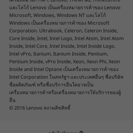
เฉพาะในกลุ่มประเทศอาเซียนและจีนเท่านั้น Lenovo
DESIGN
ไม่มีการจัดตั้งตัวแทนหรือการรับประกันที่เกี่ยวข้องกับ
ผลิตภัณฑ์หรือบริการของบุคคลที่สาม
Display
Lenovo Magic Bay accessories are sold separately.
เครื่องหมายการค้า: Lenovo, ThinkPad, ThinkCentre
16″ 3.2K (3164 x 1778), 16:10 aspect ratio, 100% DCI-P3,
และโลโก้ Lenovo เป็นเครื่องหมายการค้าของ Lenovo
®
430 nits, 165Hz, 93.4% STBR, DeltaE <1, X-Rite
Factory
Microsoft, Windows, Windows NT และโลโก้
Display Calibration, color gamut setting, TÜV
Respects the planet
Windows เป็นเครื่องหมายการค้าของ Microsoft
®
Rheinland EyeSafe
certified low blue light, with Dolby
Corporation. Ultrabook, Celeron, Celeron Inside,
แล็ปท็อป ThinkBook 16p Gen 4 ที่มีชุดการรับรอง
®
Vision
Core Inside, Intel, Intel Logo, Intel Atom, Intel Atom
®
ด้านความยั่งยืน เช่น EPEAT
Gold (บางประเทศ),
16″ 2.5K (2560 x 1600), 16:10 aspect ratio, 100% sRGB,
Inside, Intel Core, Intel Inside, Intel Inside Logo,
®
ENERGY STAR
8.0 และ TCO 9 ซึ่งเป็นการรับรอง
®
400 nits, 60Hz, 93.4% STBR, DeltaE <1, X-Rite
Factory
Intel vPro, Itanium, Itanium Inside, Pentium,
ด้านสิ่งแวดล้อมชั้นนำของโลกสำหรับผลิตภัณฑ์ไอที
Display Calibration, color gamut setting, TÜV
Pentium Inside, vPro Inside, Xeon, Xeon Phi, Xeon
บรรจุภัณฑ์ที่มาจากแหล่งที่ยั่งยืนได้รับการรับรอง
®
Rheinland EyeSafe
certified low blue light, with Dolby
Inside and Intel Optane เป็นเครื่องหมายการค้าของ
®
โดย Forest Stewardship Council
(FSC) คุณยัง
®
Vision
Intel Corporation ในสหรัฐฯ และประเทศอื่นๆ ชื่อบริษัท
สามารถลดคาร์บอนฟุตพริ้นท์ด้วยบริการชดเชย
ชื่อผลิตภัณฑ์ หรือชื่อบริการอื่นใดอาจเป็น
Lenovo CO
Offset Service
แต่ส่วนที่ดีที่สุดคือส่วน
2
Dimensions (H x W x D)
เครื่องหมายการค้าหรือเครื่องหมายการให้บริการของผู้
ประกอบต่างๆ ที่ทำมาจากวัสดุที่รีไซเคิลจาก
19.9mm x 354.6mm x 255 / 0.78″ x 13.96″ x 10.03″
อื่น
พลาสติกที่ผ่านการใช้งานโดยผู้บริโภค โดยมี