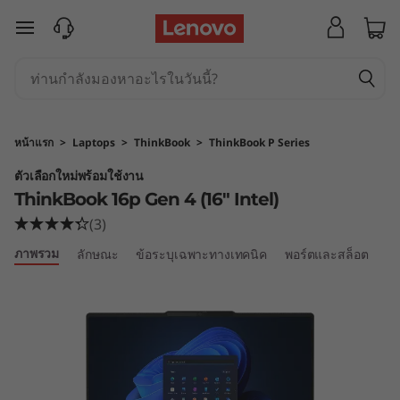
T
ข้ามไปที่เนื้อหาหลัก
h
i
n
หน้าแรก
>
Laptops
>
ThinkBook
>
ThinkBook P Series
k
ตัวเลือกใหม่พร้อมใช้งาน
ThinkBook 16p Gen 4 (16″ Intel)
B
(3)
o
ภาพรวม
ลักษณะ
ข้อระบุเฉพาะทางเทคนิค
พอร์ตและสล็อต
เป
o
k
1