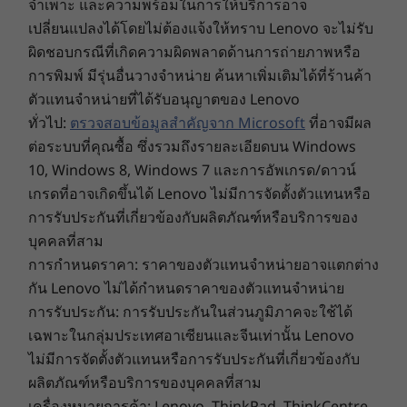
accessories
หรืองานที่เลือก การกำหนดค่าเครือข่าย อุณหภูมิใน
อุปกรณ์ขนาดพกพาแต่ละเครื่องติดแม่เหล็กกับด้าน
AC power in
ขณะทำงาน และปัจจัยอื่นๆ อีกมากมาย
บนของจอแสดงผลและผ่าน Pogo-pin ซึ่งผลิตขึ้นเพื่อ
USB port transfer speeds are approximate and depend on many factors, such as
แล็ปท็อป ThinkBook 16p Gen 4 โดยเฉพาะ
ความพร้อมในการให้บริการ: ข้อเสนอ ราคา ข้อมูล
processing capability of host/peripheral devices, file attributes, system configuration
Lenovo Magic Bay LTE รับประกันการเข้าถึง 4G
จำเพาะ และความพร้อมในการให้บริการอาจ
and operating environments; actual speeds will vary and may be less than expected.
ตราบเท่าที่สัญญาณมือถือครอบคลุม* เว็บแคม 4K
เปลี่ยนแปลงได้โดยไม่ต้องแจ้งให้ทราบ Lenovo จะไม่รับ
พร้อม 30FPS, โฟกัสอัตโนมัติ, การจัดเฟรมอัตโนมัติ
ผิดชอบกรณีที่เกิดความผิดพลาดด้านการถ่ายภาพหรือ
Wireless
และมุมมองที่ปรับได้จะจับภาพคุณได้อย่างดีที่สุด
การพิมพ์ มีรุ่นอื่นวางจำหน่าย ค้นหาเพิ่มเติมได้ที่ร้านค้า
WiFi 6
และ Magic Bay Light จะส่องสว่างในบริเวณที่มืด
ตัวแทนจำหน่ายที่ได้รับอนุญาตของ Lenovo
WiFi 6E*
สลัวและจะเปิดขึ้นโดยอัตโนมัติเมื่อเปิดกล้องของ
ทั่วไป:
ตรวจสอบข้อมูลสำคัญจาก Microsoft
ที่อาจมีผล
®
Bluetooth
5.1
แล็ปท็อปเปิดขึ้น
ต่อระบบที่คุณซื้อ ซึ่งรวมถึงรายละเอียดบน Windows
* 6GHz WiFi 6E operation is dependent on the support of the operating system,
*ความพร้อมใช้งานจะแตกต่างกันไปตามภูมิภาคและต้องมีผู้ให้บริการเครือข่าย
10, Windows 8, Windows 7 และการอัพเกรด/ดาวน์
routers/APs/gateways that support WiFi 6E, along with the regional regulatory
เกรดที่อาจเกิดขึ้นได้ Lenovo ไม่มีการจัดตั้งตัวแทนหรือ
certifications and spectrum allocation.
การรับประกันที่เกี่ยวข้องกับผลิตภัณฑ์หรือบริการของ
Supported Docking
บุคคลที่สาม
การกำหนดราคา: ราคาของตัวแทนจำหน่ายอาจแตกต่าง
ThinkPad Universal USB-C Dock
Thunderbolt™ 4 Dock
กัน Lenovo ไม่ได้กำหนดราคาของตัวแทนจำหน่าย
การรับประกัน: การรับประกันในส่วนภูมิภาคจะใช้ได้