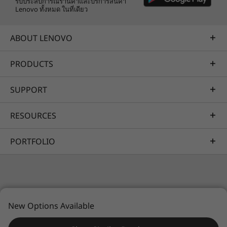
รับประสบการณ์ร้านค้าและบริการสินค้า
ปกป้อง คุณสมบัติต่างๆ เช่น Trusted Platform
Lenovo ทั้งหมด ในที่เดียว
Module (dTPM) แบบแยกส่วนเข้ารหัสข้อมูลของ
Certifications / Registries
คุณ อีกทั้งยังมี BIOS ที่รักษาตัวเองได้เมื่อเกิดความ
®
ABOUT LENOVO
ENERGY STAR
8
เสียหาย
®
EPEAT
Gold, where applicable*
PRODUCTS
®
Forest Stewardship Council
(FSC) packaging
RoHS / Low Halogen
SUPPORT
TCO 9.0
®
TÜV Rheinland EyeSafe
low blue light
RESOURCES
Volatile Organic Compounds (VOC)
*Visit
www.epeat.net
for registration status by country.
PORTFOLIO
Lenovo Magic Bay Light accessory sold separately.
OTHER INFORMATION
ThinkShield Security
© 2026 Lenovo สงวนลิขสิทธิ์ทั้งหมด
เมื่อทุกพิกเซลมีความสำคัญ
Firmware Trusted Platform Module (fTPM)
New Options Available
ความเป็นส่วนตัว
แผนที่เว็บไซต์
เงื่อนไขการใช้งาน
Facial recognition with Windows Hello (requires IR
แล็ปท็อป ThinkBook 16p Gen 4 มีตัวเลือกการ
camera)