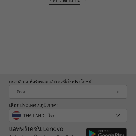
© 2016 Lenovo สงวนลิขสิทธิ์
อะลูมิเนียมรีไซเคิล 50% ในเฟรมคีย์บอร์ด (ด้าน C)
Weight
และพลาสติกรีไซเคิล 30% ในอะแดปเตอร์ AC
Starting at 2.16kg / 4.76lbs
Keyboard
กลับไปด้านบน
Smart-sensor keyboard backlight
Glass TouchPad: 135mm x 80mm / 5.31″ x 3.15″
Color
Storm Grey
กรอกอีเมลเพื่อรับข้อมูลอัปเดตที่เป็นประโยชน์
SUSTAINABILITY
การรักษาความปลอดภัยตลอด 24 ชั่วโมงทุกวัน
อีเมล
ไบโอเมตริกให้การปกป้องเป็นพิเศษในแล็ปท็อป
Material
ThinkBook 16p Gen 4 ตั้งแต่ตัวอ่านลายนิ้วมือที่
เลือกประเทศ / ภูมิภาค:
3-sided aluminum covers: top, keyboard frame,
รวมเข้ากับปุ่มเปิด/ปิดเครื่องไปจนถึงซอฟต์แวร์รู้จำ
bottom (A/C/D)
THAILAND - ไทย
ใบหน้าที่ทำงานร่วมกับกล้อง IR ThinkShield ชุด
50% recycled aluminum used for keyboard frame (C
โซลูชันความปลอดภัยที่ครอบคลุมของเราเป็นส่วน
side)
แอพพลิเคชัน Lenovo
สำคัญในการรับรองว่าระบบของคุณจะได้รับการ
Mylar display cover (B)