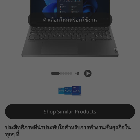
6
p
ตัวเลือกใหม่พร้อมใช้งาน
G
e
n
ThinkBook 16p Gen 4 (16″ Intel)
4
+8
(
1
6
Shop Similar Products
″
ประสิทธิภาพที่น่าประทับใจสำหรับการทำงานเชิงธุรกิจใน
I
ทุกๆ ที่