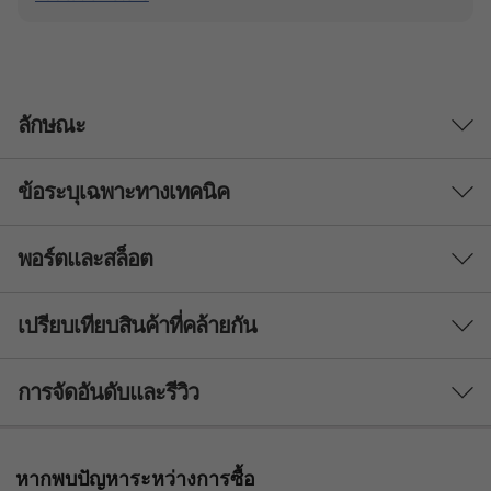
ลักษณะ
ข้อระบุเฉพาะทางเทคนิค
ผู้ช่วยด้านการสร้างสรรค์
แล็ปท็อป Lenovo ThinkBook 16p Gen 4 เหมาะ
พอร์ตและสล็อต
PERFORMANCE
สำหรับมืออาชีพด้านงานสร้างสรรค์และธุรกิจ 16p
ที่ขับเคลื่อนด้วยโปรเซสเซอร์ 13th Gen
Processor
เปรียบเทียบสินค้าที่คล้ายกัน
®
Intel
Core™ มาพร้อมประสิทธิภาพสูงและหน่วย
®
Up to 13th Gen Intel
Core™ i9
ความจำ พื้นที่จัดเก็บ และการเชื่อมต่อที่รวดเร็วเป็น
®
®
3 Similiar products selected
พิเศษ เพิ่มไปยังกราฟิก NVIIDA
GeForce RTX
ที่
การจัดอันดับและรีวิว
Operating System
เป็นอุปกรณ์เสริม เพียงเท่านี้คุณก็พร้อมที่จะจัดการ
Windows 11 Pro – Lenovo recommends Windows 11
ภาระงานทุกอย่างบนโต๊ะทำงานแล้ว การระบาย
Pro for business
ความร้อนที่ได้รับการปรับปรุงด้วยดีไซน์พัดลมคู่และ
กำลังดูอยู่
หากพบปัญหาระหว่างการซื้อ
Windows 11 Home