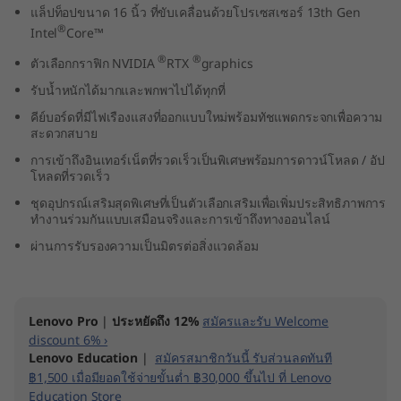
แล็ปท็อปขนาด 16 นิ้ว ที่ขับเคลื่อนด้วยโปรเซสเซอร์ 13th Gen
n
®
Intel
Core™
t
®
®
ตัวเลือกกราฟิก NVIDIA
RTX
graphics
รับน้ำหนักได้มากและพกพาไปได้ทุกที่
e
คีย์บอร์ดที่มีไฟเรืองแสงที่ออกแบบใหม่พร้อมทัชแพดกระจกเพื่อความ
l
สะดวกสบาย
การเข้าถึงอินเทอร์เน็ตที่รวดเร็วเป็นพิเศษพร้อมการดาวน์โหลด / อัป
)
โหลดที่รวดเร็ว
ชุดอุปกรณ์เสริมสุดพิเศษที่เป็นตัวเลือกเสริมเพื่อเพิ่มประสิทธิภาพการ
ทำงานร่วมกันแบบเสมือนจริงและการเข้าถึงทางออนไลน์
ผ่านการรับรองความเป็นมิตรต่อสิ่งแวดล้อม
Lenovo Pro
|
ประหยัดถึง 12%
สมัครและรับ Welcome
discount 6% ›
Lenovo Education
|
สมัครสมาชิกวันนี้ รับส่วนลดทันที
฿1,500 เมื่อมียอดใช้จ่ายขั้นต่ำ ฿30,000 ขึ้นไป ที่ Lenovo
Education Store