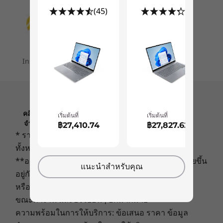
Explore All Laptops
จะทำงานในที่ที่มีแสงสลัว แต่ประสิทธิภาพการ
(45)
(8)
Dual-microphone array
ทำงานก็จะไม่ลดลง ทัชแพดมีขนาดใหญ่กว่ารุ่น
5
-
Headphone / mic combo
®
Dolby Atmos
ก่อนๆ และผลิตจากกระจก คุณจึงใช้งานได้อย่างราบ
รื่นและง่ายดาย
Camera
6
-
Optional Pogo-pin connector
Installment plans are available for your order
1080p FHD hybrid infrared (IR)
7
-
HDMI 2.1
CONNECTIVITY
เริ่มต้นที่
เริ่มต้นที่
Ports / Slots
8
-
2 x USB-A 3.2 Gen 2
ThinkBook 16p Gen 4 (16″ Intel)
฿27,410.74
฿27,827.62
USB-C Thunderbolt™ 4
USB-C 3.2 Gen 2
9
-
AC power in
2 x USB-A 3.2 Gen 2
คลิกเพื่อดูข้อมูลที่สำคัญเกี่ยวกับการกำหนดราคา ข้อ
ยกระดับการประชุมออนไลน์ขึ้นไปอีกขั้น
แนะนำสำหรับคุณ
จำกัด การรับประกัน และข้อมูลอื่นๆ ของ LENOVO
Headphone / mic combo
* ราคาที่ระบุนี้ไม่รวมภาษีและภาษีสินค้าเข้าเมือง
SD card reader
ข้อมูลจำเพาะอาจแตกต่างกันไปโดยขึ้นอยู่กับภูมิภาค/รุ่น
ทั้งหมด
HDMI 2.1
เมื่อพูดถึงการทำงานร่วมกันแบบเสมือนจริง ชุด
Kensington Nano Security Slot™
**อายุการใช้งานแบตเตอรี่จริงอาจแตกต่างกันไปโดยขึ้น
อุปกรณ์เสริมแบบโมดูลาร์ของ Lenovo Magic Bay
Optional Pogo-pin connector for Magic Bay
อยู่กับการใช้งานแอพพลิเคชั่น การตั้งค่า คุณลักษณะ
จะช่วยยกระดับประสบการณ์การทำงานของคุณ