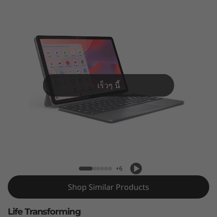
m
e
b
o
o
เร็วๆ นี้
k
D
Lenovo Chromebook Duet Gen 9 (11″
u
MediaTek)
e
+6
t
Shop Similar Products
G
Life Transforming