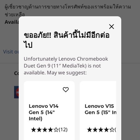
29WHr
ผู้เชี่ยวชาญด้านการขายทางโทรศัพท์ของเราพร้อมให้ความ
ช่วยเหลือ
Audio
Available
Mon-Fri，09：00 AM-06：00PM
2 x 1W speakers
ขออภัย!! สินค้านี้ไม่มีอีกต่อ
Waves Audio
เริ่มต้นที่
เริ่มต้นที่
Smart AMP
ไป
฿30,451.48
฿30,375
Visit our FAQ
Unfortunately Lenovo Chromebook
Camera
Duet Gen 9 (11″ MediaTek) is not
1
-
USB-C 3.2 (5Gb transfer speed)
Boost Productivity
ร้านค้า
ร้านค
available. May we suggest:
Convenient Payment Options
5MP front camera
with MediaTek
8MP rear camera
2
-
Headphone/mic combo
Explore All Laptops
Specifications may vary depending upon region / model.
Do more and wait less with the efficient
MediaTek Kompanio 838 processor, NPU, and
3
-
USB-C 3.2 (5Gb transfer speed)
Lenovo V14
Lenovo V15
plenty of memory.Fast Boot gets you going in
Gen 5 (14″
Gen 5 (15″ Intel)
Connectivity
Intel)
under 10 seconds, and on-device AI processing
scales your productivity to the next level,
(12)
(18)
Ports/Slots
delivering interactive multimedia experiences