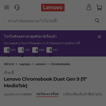
L
ข้ามไปที่เนื้อหาหลัก
e
n
o
โปรโมชันลดราคาสุดสัปดาห์เริ่มแล้ว
v
โอกาสสุดท้าย รีบคว้าดีลสุดคุ้มเวลาจำกัดตลอดช่วงสุดสัปดาห์นี้
1
2
4
7
0
0
0
0
1
1
1
1
4
4
4
4
0
0
0
0
DAY
HRS
MIN
SEC
o
1
1
1
2
2
2
4
4
4
6
7
6
C
หน้าแรก
>
Laptops
>
Lenovo
>
Chromebooks
เร็วๆ นี้
h
Lenovo Chromebook Duet Gen 9 (11″
r
MediaTek)
o
พอร์ตและสล็อต
้อระบุเฉพาะทางเทคนิค
เปรียบเทียบสินค้าที่คล้ายกัน