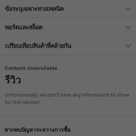
i
ข้อระบุเฉพาะทางเทคนิค
Sleek Design with
a
Versatile
T
พอร์ตและสล็อต
Performance
Functionality
e
Processor
เปรียบเทียบสินค้าที่คล้ายกัน
Encased in a sleek, full metal chassis with
MediaTek Kompanio 838
k
Corning glass, the Lenovo Chromebook Duet
3 Similiar products selected
11″ is as stylish as it is functional. The soft
Operating System
)
Content Unavailable
polyurethane folio case and thoughtful
Chrome OS
รีวิว
kickstand design allow for effortless
กำลังดูอยู่
transitions between laptop and portrait
Memory
modes, perfect for work, play, or anything in
Lenovo
Lenovo V14
Lenovo 
Unfortunately, we don’t have any information to show
Up to 8GB
Chromebook
Gen 5 (14″
Gen 5 (1
between.
for this section
Duet Gen 9 (11″
Intel)
Intel)
Storage
MediaTek)
Up to 128GB eMMC
(12)
(1
หากพบปัญหาระหว่างการซื้อ
Battery