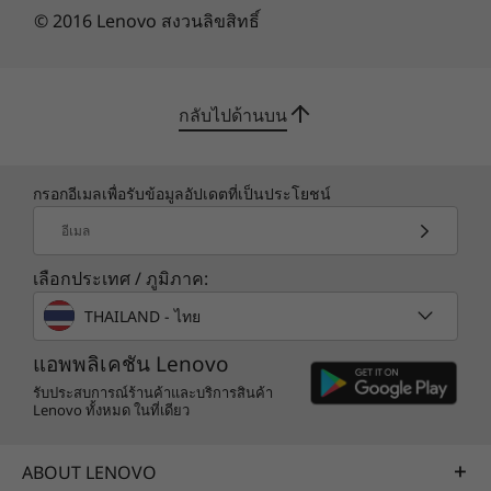
© 2016 Lenovo สงวนลิขสิทธิ์
กลับไปด้านบน
กรอกอีเมลเพื่อรับข้อมูลอัปเดตที่เป็นประโยชน์
อีเมล
High-Quality
เลือกประเทศ / ภูมิภาค:
Webcams for Every
THAILAND - ไทย
Occasion
แอพพลิเคชัน Lenovo
รับประสบการณ์ร้านค้าและบริการสินค้า
Lenovo ทั้งหมด ในที่เดียว
Stay connected and capture every moment
with the 5MP front camera featuring a
physical shutter for privacy, and the 8MP rear
ABOUT LENOVO