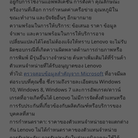
อยู่กับการใช้งานแอพพลิเคชั่น การตั้งค่า คุณลักษณะ
The 10.95″ 2K display sports narrow bezels for
หรืองานที่เลือก การกำหนดค่าเครือข่าย อุณหภูมิใน
Dimensions (H x W x D)
maximum screen as you binge-watch on
ขณะทำงาน และปัจจัยอื่นๆ อีกมากมาย
YouTube or jam with booming clarity via
7.59mm x 166.84mm x 255.30mm
ความพร้อมในการให้บริการ: ข้อเสนอ ราคา ข้อมูล
SmartAMP with Waves Audio. Easily capture,
จำเพาะ และความพร้อมในการให้บริการอาจ
organize, and express ideas on Goodnotes
Weight
เปลี่ยนแปลงได้โดยไม่ต้องแจ้งให้ทราบ Lenovo จะไม่รับ
with the Lenovo USI Pen 2 that sketches and
Starting at .51kg/1.12lbs
ผิดชอบกรณีที่เกิดความผิดพลาดด้านการถ่ายภาพหรือ
writes like a real pen.
การพิมพ์ มีรุ่นอื่นวางจำหน่าย ค้นหาเพิ่มเติมได้ที่ร้านค้า
Pen
ตัวแทนจำหน่ายที่ได้รับอนุญาตของ Lenovo
Lenovo USI Pen 2 (optional)
ทั่วไป:
ตรวจสอบข้อมูลสำคัญจาก Microsoft
ที่อาจมีผล
ต่อระบบที่คุณซื้อ ซึ่งรวมถึงรายละเอียดบน Windows
Color
10, Windows 8, Windows 7 และการอัพเกรด/ดาวน์
Luna Grey
เกรดที่อาจเกิดขึ้นได้ Lenovo ไม่มีการจัดตั้งตัวแทนหรือ
Specifications may vary depending upon region / model.
การรับประกันที่เกี่ยวข้องกับผลิตภัณฑ์หรือบริการของ
บุคคลที่สาม
การกำหนดราคา: ราคาของตัวแทนจำหน่ายอาจแตกต่าง
Other information
กัน Lenovo ไม่ได้กำหนดราคาของตัวแทนจำหน่าย
การรับประกัน: การรับประกันในส่วนภูมิภาคจะใช้ได้