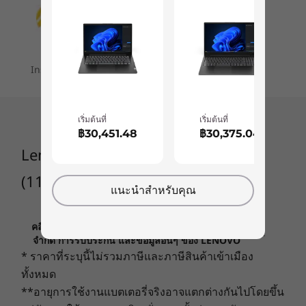
2x USB-C 3.2 (5Gb transfer speed)
with unparalleled efficiency.
Headphone / mic combo
USB port transfer speeds are approximate and depend on many factors, such as
Installment plans are available for your order
processing capability of host/peripheral devices, file attributes, system configuration
and operating environments; actual speeds will vary and may be less than expected.
Wireless
เริ่มต้นที่
เริ่มต้นที่
฿30,451.48
฿30,375.04
WiFi 6 2x2 11ax
Lenovo Chromebook Duet Gen 9
®
Bluetooth
5.3
(11″ MediaTek)
Specifications may vary depending upon region / model.
แนะนำสำหรับคุณ
คลิกเพื่อดูข้อมูลที่สำคัญเกี่ยวกับการกำหนดราคา ข้อ
Immersive
Design
จำกัด การรับประกัน และข้อมูลอื่นๆ ของ LENOVO
* ราคาที่ระบุนี้ไม่รวมภาษีและภาษีสินค้าเข้าเมือง
Entertainment &
Display
ทั้งหมด
Creative Tools
10.95″ WUXGA 1920 x 1200, 16:10 aspect ratio, 400 nits,
**อายุการใช้งานแบตเตอรี่จริงอาจแตกต่างกันไปโดยขึ้น
corning glass, TÜV Blue Light