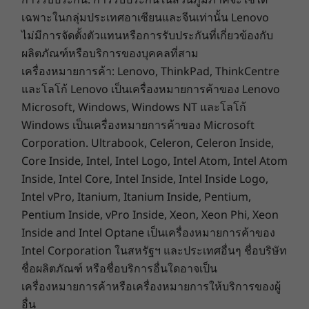
Security
เฉพาะในกลุ่มประเทศอาเซียนและจีนเท่านั้น Lenovo
Physical privacy shutter
ไม่มีการจัดตั้งตัวแทนหรือการรับประกันที่เกี่ยวข้องกับ
Ultimate Portability &
ผลิตภัณฑ์หรือบริการของบุคคลที่สาม
Preloaded Software
Durability
เครื่องหมายการค้า: Lenovo, ThinkPad, ThinkCentre
Clip Studio
และโลโก้ Lenovo เป็นเครื่องหมายการค้าของ Lenovo
DropBox
Starting at only .51kg/1.12lbs and measuring
Microsoft, Windows, Windows NT และโลโก้
Google Assistant
just 7.6mm/.30″ thin, the Lenovo Chromebook
Windows เป็นเครื่องหมายการค้าของ Microsoft
Google Play
Duet 11″ is designed for on-the-go use. With a
Corporation. Ultrabook, Celeron, Celeron Inside,
spill-resistant chassis and military grade MIL-
What’s in the Box
Core Inside, Intel, Intel Logo, Intel Atom, Intel Atom
810H certification, it can handle life’s
Lenovo Chromebook Duet Gen 9 (11″ MediaTek)
Inside, Intel Core, Intel Inside, Intel Inside Logo,
adventures. Plus, you can read the day away
Power adapter
Intel vPro, Itanium, Itanium Inside, Pentium,
indoors and outdoors with all-day battery life
Quick Reference Guide
Pentium Inside, vPro Inside, Xeon, Xeon Phi, Xeon
and a bright 400 nits display.
Inside and Intel Optane เป็นเครื่องหมายการค้าของ
Specifications may vary depending upon region / model.
Intel Corporation ในสหรัฐฯ และประเทศอื่นๆ ชื่อบริษัท
*Battery life may vary based on usage and other conditions.
ชื่อผลิตภัณฑ์ หรือชื่อบริการอื่นใดอาจเป็น
เครื่องหมายการค้าหรือเครื่องหมายการให้บริการของผู้
อื่น