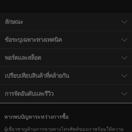
ลักษณะ
ข้อระบุเฉพาะทางเทคนิค
พอร์ตและสล็อต
Processor
AMD Ryzen™ 7 6800H Mobile Processor
เปรียบเทียบสินค้าที่คล้ายกัน
AMD Ryzen™ 5 6600H Mobile Processor
3 Similiar products selected
Operating System
การจัดอันดับและรีวิว
Pure gaming adrenaline, unplugged, from
Up to Windows 11 Pro
AMD Ryzen™ 6000 Series processors
กำลังดูอยู่
Graphics
หากพบปัญหาระหว่างการซื้อ
Speed meets endurance when you play with a
Legion 5 (15'',
Legion Pro 5i
Legion P
®
gaming laptop powered by AMD Ryzen™
NVIDIA
GeForce RTX™ 3070 Ti, 8GB GDDR6, up to
ผู้เชี่ยวชาญด้านการขายทางโทรศัพท์ของเราพร้อมให้ความ
Gen 7)
(16'', Gen 10)
(16'', Gen
processors. Seize the pure performance you