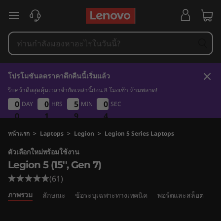
L
ข้ามไปที่เนื้อหาหลัก
e
g
i
โปรโมชันลดราคาดึกคืนนี้เริ่มแล้ว
o
รีบคว้าดีลสุดคุ้มเวลาจำกัดเหล่านี้ก่อน 8 โมงเช้า ห้ามพลาด!
0
1
9
2
0
0
0
0
0
0
0
0
5
5
5
5
0
0
DAY
HRS
MIN
SEC
0
0
n
3
0
0
0
1
1
1
9
9
9
2
3
5
หน้าแรก
>
Laptops
>
Legion
>
Legion 5 Series Laptops
ตัวเลือกใหม่พร้อมใช้งาน
G
Legion 5 (15'', Gen 7)
e
(61)
ภาพรวม
ลักษณะ
ข้อระบุเฉพาะทางเทคนิค
พอร์ตและสล็อต
เป
n