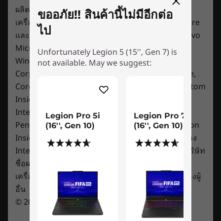
Starting at 2.4kg / 5.3lbs
ผลิตภัณฑ์หรือบริการของบุคคลที่สาม
ขออภัย!! สินค้านี้ไม่มีอีกต่อ
เครื่องหมายการค้า: Lenovo, ThinkPad, ThinkCentre
ไป
Color
และโลโก้ Lenovo เป็นเครื่องหมายการค้าของ Lenovo
Stealthy & sleek. Gaming chic.
Storm Grey
Microsoft, Windows, Windows NT และโลโก้
Unfortunately Legion 5 (15'', Gen 7) is
Cloud Grey
The aluminum and magnesium chassis in
Windows เป็นเครื่องหมายการค้าของ Microsoft
not available. May we suggest:
Storm Grey and Cloud Grey color schemes
Corporation. Ultrabook, Celeron, Celeron Inside,
Connectivity
feels like it looks—slim and sleek. The Legion 5
Core Inside, Intel, Intel Logo, Intel Atom, Intel Atom
Up to WiFi 6E (802.11ax)
Gen 7 is 15% thinner than the previous
Inside, Intel Core, Intel Inside, Intel Inside Logo,
®
generation, packing powerful performance in
Starting from Bluetooth
5.1
Intel vPro, Itanium, Itanium Inside, Pentium,
Legion Pro 5i
Legion Pro 7i
a mobile package. A zero-bump hinge and IO
Pentium Inside, vPro Inside, Xeon, Xeon Phi, Xeon
(16'', Gen 10)
(16'', Gen 10)
*6GHz WiFi 6E operation is dependent on the support of the operating system,
notch prevents snags or broken connectors.
Inside and Intel Optane เป็นเครื่องหมายการค้าของ
routers/APs/gateways that support WiFi 6E, along with the regional regulatory
(182)
(236)
With a minimalized logo, trimmings, and
Intel Corporation ในสหรัฐฯ และประเทศอื่นๆ ชื่อบริษัท
certifications and spectrum allocation.
discrete webcam e-shutter switch with a
ชื่อผลิตภัณฑ์ หรือชื่อบริการอื่นใดอาจเป็น
paired 1080p webcam, there’s something for
Ports / Slots
เครื่องหมายการค้าหรือเครื่องหมายการให้บริการของผู้
everyone.
Left:
อื่น
2 x USB-C 3.2 Gen 2 (DisplayPort™ 1.4)
© 2016 Lenovo สงวนลิขสิทธิ์
Right: