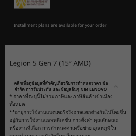
delivery)
power the world′s fastest laptops for gamers
15.6″ FHD (1920 x 1080) IPS, 16:9 aspect ratio, 60Hz
and creators. They′re built with Ampere—
refresh rate, 100% sRGB, 300 nits, AMD FreeSync™
2nd
7
-
HDMI™ 2.1
NVIDIA′s
gen RTX architecture– to give you
support
Installment plans are available for your order
the most realistic ray-traced graphics and
Memory
cutting-edge AI features like NVIDIA DLSS. New
8
-
2 x USB-A 3.2 Gen 1 (1 always-on 5V)
Max-Q technologies utilize AI to enable thin,
Up to 32GB (2 x 16GB) 4800MHz DDR5
high performance laptops that are faster and
better than ever.
Battery
9
-
Power input
Legion 5 Gen 7 (15″ AMD)
Up to 80WHr
Up to 9.9 hours (MM18)
Up to 12.4 hours (Local 1080p video playback)
คลิกเพื่อดูข้อมูลที่สำคัญเกี่ยวกับการกำหนดราคา ข้อ
Super Rapid Charge: 80% capacity from 30 minute
จำกัด การรับประกัน และข้อมูลอื่นๆ ของ LENOVO
charge
* ราคาที่ระบุนี้ไม่รวมภาษีและภาษีสินค้าเข้าเมือง
ทั้งหมด
*All battery life claims are approximate and based on results using the MobileMark
**อายุการใช้งานแบตเตอรี่จริงอาจแตกต่างกันไปโดยขึ้น
2018 battery life benchmark tests. Actual battery life will vary and depends on many
อยู่กับการใช้งานแอพพลิเคชั่น การตั้งค่า คุณลักษณะ
factors such as product configuration and usage, software use, wireless
หรืองานที่เลือก การกำหนดค่าเครือข่าย อุณหภูมิใน
functionality,power management settings, and screen brightness. The maximum
ขณะทำงาน และปัจจัยอื่นๆ อีกมากมาย
capacity of the battery will decrease with time and use.