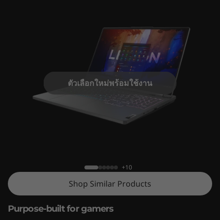
7
(
1
5
″
ตัวเลือกใหม่พร้อมใช้งาน
A
M
Legion 5 (15'', Gen 7)
D
)
+10
Shop Similar Products
Purpose-built for gamers