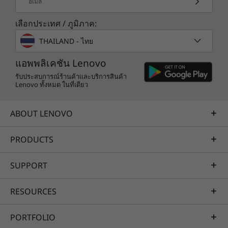
อีเมล
เลือกประเทศ / ภูมิภาค:
Nahimic 3D Audio for engaging gaming
THAILAND - ไทย
Nahimic drastically improves your gaming
experience with its immersive 3D audio and
แอพพลิเคชัน Lenovo
engaging features for gamers. Experience
รับประสบการณ์ร้านค้าและบริการสินค้า
Lenovo ทั้งหมด ในที่เดียว
crystal-clear communication with teammates.
Nahimic is a new way of playing and Legion
Gamers can exclusively enjoy Easy Surround,
ABOUT LENOVO
an innovative audio solution that turns any
Bluetooth speaker into a surround sound
PRODUCTS
system.
SUPPORT
RESOURCES
PORTFOLIO