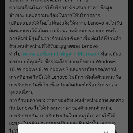
ความพร้อมในการให้บริการ: ข้อเสนอ ราคา ข้อมูล
Enjoy 3 Months of Xbox Game Pass on
Storage
Lenovo Legion devices
จำเพาะ และความพร้อมในการให้บริการอาจ
Up to 1TB PCIe SSD Gen 4
เปลี่ยนแปลงได้โดยไม่ต้องแจ้งให้ทราบ Lenovo จะไม่รับ
Play over 100 high-quality games with your
ผิดชอบกรณีที่เกิดความผิดพลาดด้านการถ่ายภาพหรือ
new Lenovo Legion laptop and three months
Security
การพิมพ์ มีรุ่นอื่นวางจำหน่าย ค้นหาเพิ่มเติมได้ที่ร้านค้า
of Xbox Game Pass-including EA Play. With
Webcam e-shutter
ตัวแทนจำหน่ายที่ได้รับอนุญาตของ Lenovo
new games added all the time, there's always
ทั่วไป:
ตรวจสอบข้อมูลสำคัญจาก Microsoft
ที่อาจมีผล
something new to play. Download and play in
Audio
ต่อระบบที่คุณซื้อ ซึ่งรวมถึงรายละเอียดบน Windows
full fidelity or play console games from the
2 x 2W stereo speakers with Nahimic Audio
10, Windows 8, Windows 7 และการอัพเกรด/ดาวน์
cloud with connected controller.
เกรดที่อาจเกิดขึ้นได้ Lenovo ไม่มีการจัดตั้งตัวแทนหรือ
Camera
การรับประกันที่เกี่ยวข้องกับผลิตภัณฑ์หรือบริการของ
HD 720p webcam
บุคคลที่สาม
การกำหนดราคา: ราคาของตัวแทนจำหน่ายอาจแตกต่าง
Dimensions (H x W x D)
กัน Lenovo ไม่ได้กำหนดราคาของตัวแทนจำหน่าย
As thin as 19.99mm x 358.8mm x 262.35mm / 0.79″ x
การรับประกัน: การรับประกันในส่วนภูมิภาคจะใช้ได้
14.13″ x 10.33″
เฉพาะในกลุ่มประเทศอาเซียนและจีนเท่านั้น Lenovo
Weight
ไม่มีการจัดตั้งตัวแทนหรือการรับประกันที่เกี่ยวข้องกับ