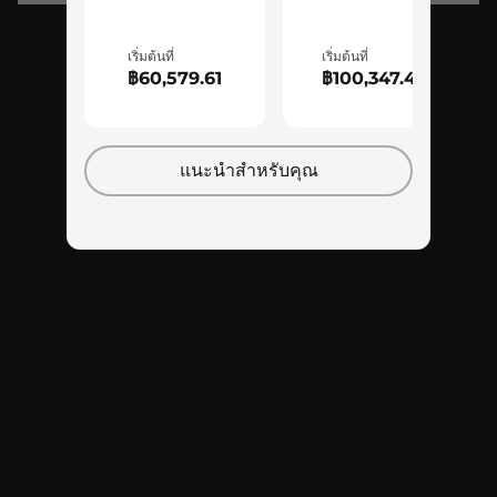
USB-A 3.2 Gen 1
Headphone / mic combo
กลับไปด้านบน
E-shutter switch
เริ่มต้นที่
เริ่มต้นที่
฿60,579.61
฿100,347.43
Rear:
2 x USB-A 3.2 Gen 1 (1 always-on 5V)
USB-C 3.2 Gen 2 (DisplayPort™ 1.4, 135W power
delivery)
แนะนำสำหรับคุณ
HDMI™ 2.1
Ethernet (RJ45)
Cool, calm, collected gaming
Power input
Thermal technology on the Legion 5 is fierce,
USB port transfer speeds are approximate and depend on many factors, such as
just like your gaming. A 140% more powerful
processing capability of host/peripheral devices,file attributes, system configuration
fan system along with 40% thinner fan blades
and operating environments;actual speeds will vary and may be less than expected.
and a 45% larger exhaust area pushes hot air
out more efficiently. The quad heat pipe layout
Keyboard
and CPU copper block improve skin
White backlight
temperatures for chilled out gaming. AI Tuned
100% anit-ghosting
CPU/GPU performance prevents unnecessary
Optional: 4-zone RGB backlighting
additional fan speeds. Obliterating heat and