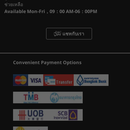
140W boosted TGP, listed boost clock 1485MHz
ช่วยเหลือ
need to win, without compromising battery
(61)
(184)
(2
®
NVIDIA
GeForce RTX™ 3070, 8GB GDDR6, up to 140W
Available
Mon-Fri，09：00 AM-06：00PM
life.
boosted TGP, listed boost clock 1620MHz
®
NVIDIA
GeForce RTX™ 3060, 6GB GDDR6, up to 130W
boosted TGP, listed boost clock 1702MHz
1
-
Headphone / mic combo
แชทกับเรา
Display
2
-
Webcam e-shutter switch
15.6″ WQHD (2560 x 1440) IPS, 16:9 aspect ratio, 165Hz
เริ่มต้นที่
เริ่มต้นที่
refresh rate (3ms response time with OverDrive), 100%
฿60,579.61
฿100,34
Convenient Payment Options
®
®
sRGB, 300 nits, Dolby Vision
support, NVIDIA
G-
3
-
USB-A 3.2 Gen 1
®
SYNC
support, AMD FreeSync™ Premium
ร้านค้า
ร้านค
15.6″ FHD (1920 x 1080) IPS, 16:9 aspect ratio, 165Hz
4
-
2 x USB-C 3.2 Gen 2 (DisplayPort™ 1.4)
refresh rate (3ms response time with OverDrive), 100%
®
®
®
sRGB, 300 nits, Dolby Vision
support, NVIDIA
G-
Fully powered NVIDIA
GeForce RTX™ 30
Explore All Laptops
Series laptop GPUs power the world′s
®
5
-
Ethernet (RJ45)
SYNC
support, AMD FreeSync™ Premium
fastest laptops
15.6″ FHD (1920 x 1080) IPS, 16:9 aspect ratio, 144Hz
refresh rate, 45% NTSC, 300 nits, AMD FreeSync™
6
-
USB-C 3.2 Gen 2 (DisplayPort™ 1.4, 135W power
®
NVIDIA
GeForce RTX™ 30 Series Laptop GPUs
support