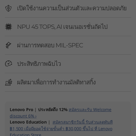
p
เปิดใช้งานความเป็นส่วนตัวและความปลอดภัย
d
r
NPU 45 TOPS, AI เจนเนอเรชั่นถัดไป
a
ผ่านการทดสอบ MIL-SPEC
g
ประสิทธิภาพฉับไว
o
n
ผลิตมาเพื่อการทำงานมัลติทาสกิ้ง
)
L
Lenovo Pro
|
ประหยัดถึง 12%
สมัครและรับ Welcome
discount 6% ›
a
Lenovo Education
|
สมัครสมาชิกวันนี้ รับส่วนลดทันที
฿1,500 เมื่อมียอดใช้จ่ายขั้นต่ำ ฿30,000 ขึ้นไป ที่ Lenovo
p
Education Store