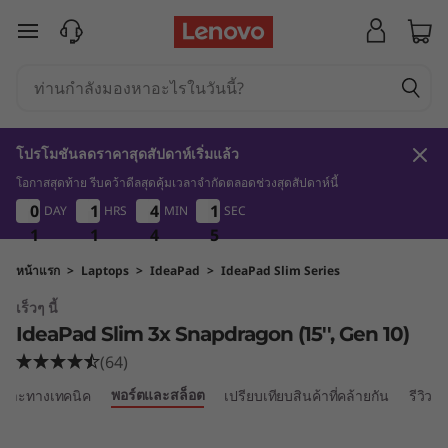
L
ข้ามไปที่เนื้อหาหลัก
e
n
o
โปรโมชันลดราคาสุดสัปดาห์เริ่มแล้ว
v
โอกาสสุดท้าย รีบคว้าดีลสุดคุ้มเวลาจำกัดตลอดช่วงสุดสัปดาห์นี้
3
1
1
4
1
1
0
0
0
0
1
1
1
1
4
4
4
4
1
1
DAY
HRS
MIN
SEC
o
4
1
1
1
1
1
1
4
4
4
3
4
I
หน้าแรก
>
Laptops
>
IdeaPad
>
IdeaPad Slim Series
เร็วๆ นี้
d
IdeaPad Slim 3x Snapdragon (15'', Gen 10)
e
(64)
พอร์ตและสล็อต
เฉพาะทางเทคนิค
เปรียบเทียบสินค้าที่คล้ายกัน
รีวิว
a