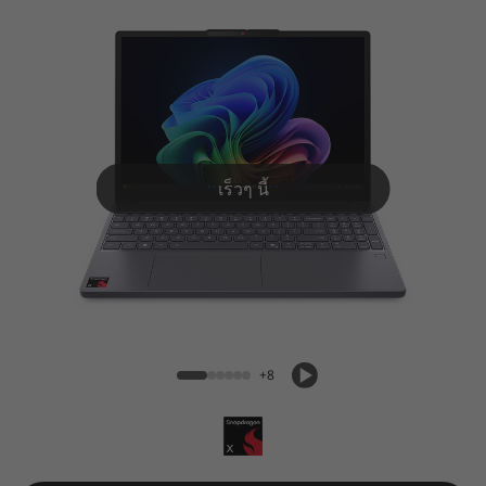
P
a
d
S
l
เร็วๆ นี้
i
m
IdeaPad Slim 3x Snapdragon (15'', Gen
3
10)
x
+8
G
e