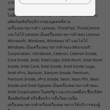
®
การรับประกัน: การรับประกันในส่วนภูมิภาคจะใช้ได้
WiFi 7* พร้อม Bluetooth
5.4
เฉพาะในกลุ่มประเทศอาเซียนและจีนเท่านั้น Lenovo
®
WiFi 6 2x2 AX พร้อม Bluetooth
5.3
ไม่มีการจัดตั้งตัวแทนหรือการรับประกันที่เกี่ยวข้องกับ
®
*WiFi
7 ต้องใช้ Windows 11 OS และเราเตอร์ WiFi 7 แยกต่างหาก และ/หรือ อุปกรณ์เครือข่าย
ผลิตภัณฑ์หรือบริการของบุคคลที่สาม
อื่น ๆ เพื่อให้ตรงกับข้อกำหนดการใช้ WiFi 7 อย่างสมบูรณ์ รองรับมาตรฐาน WiFi ก่อนหน้าและ
เครื่องหมายการค้า: Lenovo, ThinkPad, ThinkCentre
สามารถใช้ได้เฉพาะในประเทศที่รองรับ WiFi 7 เท่านั้น
และโลโก้ Lenovo เป็นเครื่องหมายการค้าของ Lenovo
ข้อมูลจำเพาะอาจแตกต่างกันไปตามภูมิภาค / รุ่น
Microsoft, Windows, Windows NT และโลโก้
Windows เป็นเครื่องหมายการค้าของ Microsoft
Corporation. Ultrabook, Celeron, Celeron Inside,
การออกแบบ
Core Inside, Intel, Intel Logo, Intel Atom, Intel Atom
แล็ปท็อปของคุณ กฎเกณฑ์
Inside, Intel Core, Intel Inside, Intel Inside Logo,
จอแสดงผล
Intel vPro, Itanium, Itanium Inside, Pentium,
ของคุณ ความเป็นส่วนตัว
WQXGA (2560 x 1600) OLED* 15.1 นิ้ว, อัตราส่วนภาพ
Pentium Inside, vPro Inside, Xeon, Xeon Phi, Xeon
16:10, 500nit, 60Hz, DisplayHDR600, TÜV Rheinland
Inside and Intel Optane เป็นเครื่องหมายการค้าของ
ของคุณ
Low Blue Light (ควบคุมด้วยซอฟต์แวร์/ฮาร์ดแวร์), หน้าจอ
Intel Corporation ในสหรัฐฯ และประเทศอื่นๆ ชื่อบริษัท
สัมผัสบนหน้าจอ
ชื่อผลิตภัณฑ์ หรือชื่อบริการอื่นใดอาจเป็น
ความเป็นส่วนตัวและความปลอดภัยของคุณมีความ
WUXGA (1920 x 1200) IPS ขนาด 15.3 นิ้ว, อัตราส่วนภาพ
สำคัญเท่ากัน แล็ปท็อป Lenovo IdeaPad Slim 3x
เครื่องหมายการค้าหรือเครื่องหมายการให้บริการของผู้
16:10, 300nit, 60Hz, 45% NTSC, ได้รับการรับรองจาก TÜV