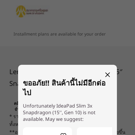
Explore All Laptops
8
-
ตัวอ่านการ์ด Micro SD
เสียง
Dolby Audio™
9
-
USB-A (USB 5Gbps)
ลำโพงหันเข้าหาผู้ใช้ 2W 2 ตัว
Installment plans are available for your order
ไมโครโฟนแบบ Dual-Array
กล้อง
กล้อง 5MP พร้อมชัตเตอร์ความเป็นส่วนตัวบนเว็บแคม
RGB ไฮบริด 720p HD พร้อมชัตเตอร์ความเป็นส่วนตัวบนเว็บ
Lenovo IdeaPad Slim 3x Gen 10 (15″
แคม
ขออภัย!! สินค้านี้ไม่มีอีกต่อ
Snapdragon) Laptop
ข้อมูลจำเพาะอาจแตกต่างกันไปตามภูมิภาค / รุ่น
สำหรับผู้ใดก็ตามที่พร้อมโอบ
ปร
ไป
รับอนาคตของการประมวลผล
แบตเ
คลิกเพื่อดูข้อมูลที่สำคัญเกี่ยวกับการกำหนดราคา ข้อ
การเชื่อมต่อ
Unfortunately IdeaPad Slim 3x
จำกัด การรับประกัน และข้อมูลอื่นๆ ของ LENOVO
สัมผัสความเร็วและขุมพลังการประมวลผลที่
ทำงานไ
Snapdragon (15'', Gen 10) is not
* ราคาที่ระบุนี้ไม่รวมภาษีและภาษีสินค้าเข้าเมือง
อัจฉริยะยิ่งขึ้น พีซี Copilot+ ที่ขับเคลื่อนด้วย
ทางด
available. May we suggest:
พอร์ต/ช่องเสียบ
ทั้งหมด
AI นี้ ทรงพลังด้วย NPU (Neural
ประห
ขวา:
Processing Unit) 45 TOPS รองรับการ
IdeaPa
**อายุการใช้งานแบตเตอรี่จริงอาจแตกต่างกันไปโดยขึ้น