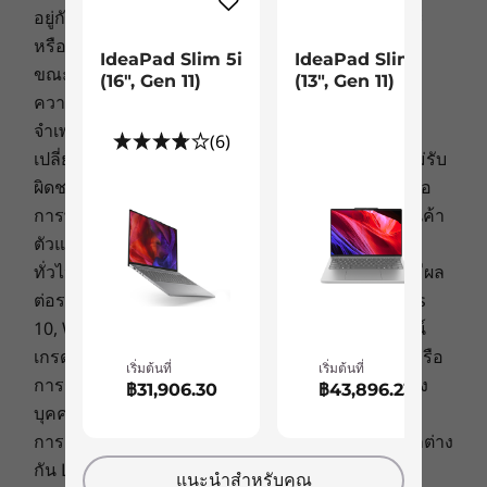
USB-A (USB 5Gbps)
ทำงานมัลติทาสกิ้งและการทำงานร่วมกัน
เสร็จส
อยู่กับการใช้งานแอพพลิเคชั่น การตั้งค่า คุณลักษณะ
ตัวอ่านการ์ด Micro SD
แบบเสมือนที่ราบรื่นยาวนานตลอดวัน ปรับ
ยาวนา
หรืองานที่เลือก การกำหนดค่าเครือข่าย อุณหภูมิใน
ปุ่มเปิด/ปิด
IdeaPad Slim 5i
IdeaPad Slim 5i
ให้เข้ากับคุณและให้คุณนำหน้าไปอีกขั้น
ขณะทำงาน และปัจจัยอื่นๆ อีกมากมาย
ปุ่ม Novo
(16", Gen 11)
(13", Gen 11)
ความพร้อมในการให้บริการ: ข้อเสนอ ราคา ข้อมูล
จำเพาะ และความพร้อมในการให้บริการอาจ
ซ้าย:
(6)
เปลี่ยนแปลงได้โดยไม่ต้องแจ้งให้ทราบ Lenovo จะไม่รับ
ไฟจ่ายเข้า
USB-A (USB 5Gbps)
ผิดชอบกรณีที่เกิดความผิดพลาดด้านการถ่ายภาพหรือ
พลังงานเต็มตลอดวัน
®
การพิมพ์ มีรุ่นอื่นวางจำหน่าย ค้นหาเพิ่มเติมได้ที่ร้านค้า
HDMI
1.4 (รองรับความละเอียดสูงสุด 4K@30Hz)
ชาร์จเร็ว ไร้ขีดจำกัด
ตัวแทนจำหน่ายที่ได้รับอนุญาตของ Lenovo
®
USB-C
(USB 5Gbps) พร้อมการจ่ายไฟ 3.0 และ
ทั่วไป:
ตรวจสอบข้อมูลสำคัญจาก Microsoft
ที่อาจมีผล
DisplayPort 1.4
พร้อมทำงานตลอดเวลาด้วยแบตเตอรี่ที่ใช้งานได้
ต่อระบบที่คุณซื้อ ซึ่งรวมถึงรายละเอียดบน Windows
ชุดเฮดโฟน/ไมโครโฟน
ยาวนานตลอดวันและ Rapid Boost แบตเตอรี่ที่
10, Windows 8, Windows 7 และการอัพเกรด/ดาวน์
ความเร็วในการถ่ายโอนข้อมูลผ่านพอร์ต USB เป็นค่าโดยประมาณและขึ้นอยู่กับปัจจัยหลาย
แข็งแกร่งของแล็ปท็อป Lenovo IdeaPad Slim 3x
เกรดที่อาจเกิดขึ้นได้ Lenovo ไม่มีการจัดตั้งตัวแทนหรือ
ประการ เช่น ความสามารถในการประมวลผลของอุปกรณ์หลัก/ต่อพ่วง คุณลักษณะของไฟล์ การ
Gen 10 มาพร้อมโปรเซสเซอร์ที่เสริมด้วย AI ใน
เริ่มต้นที่
เริ่มต้นที่
การรับประกันที่เกี่ยวข้องกับผลิตภัณฑ์หรือบริการของ
กำหนดค่าของระบบ และสภาพแวดล้อมในการทำงาน ความเร็วจริงจะแตกต่างออกไปและอาจ
฿31,906.30
฿43,896.23
Snapdragon X เพื่อประสิทธิภาพด้านพลังงานสูงสุด
บุคคลที่สาม
น้อยกว่าที่คาดไว้
และพร้อมใช้งานตลอดเวลาเมื่อคุณพร้อม
การกำหนดราคา: ราคาของตัวแทนจำหน่ายอาจแตกต่าง
ระบบไร้สาย
กัน Lenovo ไม่ได้กำหนดราคาของตัวแทนจำหน่าย
แนะนำสำหรับคุณ