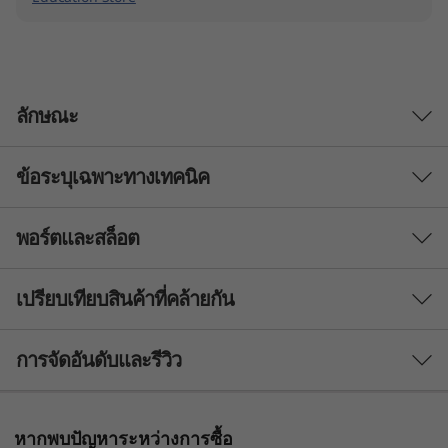
t
o
p
ลักษณะ
ข้อระบุเฉพาะทางเทคนิค
การทำงานมัลติทาสกิ้ง
ที่ราบรื่น พร้อมทำงาน
พอร์ตและสล็อต
ประสิทธิภาพ
ตลอดเวลา
โปรเซสเซอร์
เปรียบเทียบสินค้าที่คล้ายกัน
ไม่ทิ้งใครไว้ข้างหลังในยุค AI — พีซี Lenovo
®
แพลตฟอร์ม Snapdragon
X ซีรีส์
IdeaPad Slim 3x Gen 10 Copilot+ มาพร้อม NPU
3 Similiar products selected
การจัดอันดับและรีวิว
45 TOPS สำหรับการทำงานมัลติทาสกิ้งด้วย AI และ
ระบบปฏิบัติการ
การโทรวิดีโอที่ราบรื่น เพิ่มความมั่นใจในการ
สูงสุด Windows 11 Pro
®
ประมวลผลอัจฉริยะบนแพลตฟอร์ม Snapdragon
กำลังดูอยู่
หากพบปัญหาระหว่างการซื้อ
X Series จอแสดงสีสดใสยกระดับคุณภาพของภาพ
Neural Processing Unit (NPU) หรือหน่วยประมวล