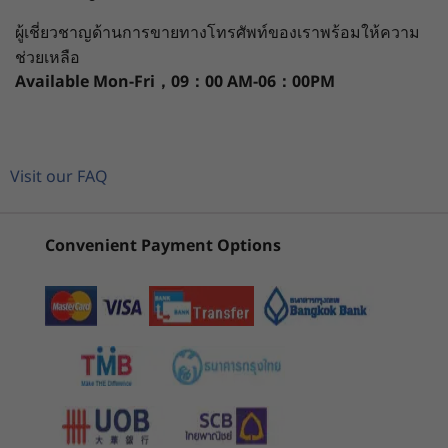
1
-
อินพุตกำลังไฟฟ้า
IdeaPad Slim
IdeaPad Slim
IdeaPad
แบตเตอรี่ที่ใช้งานได้ยาวนานตลอดวัน และการชาร์จ
ผลประสาท
ผู้เชี่ยวชาญด้านการขายทางโทรศัพท์ของเราพร้อมให้ความ
3x
5i (16", Gen 11)
5i (13", G
เร็วสำหรับประสิทธิภาพการทำงานสูงสุด และตัว
ประสิทธิภาพ AI สูงสุด 45 ล้านล้านการดำเนินการต่อวินาที
Snapdragon
ช่วยเหลือ
เครื่องทนทานที่ไว้วางใจได้
(TOPS)
2
-
USB-A (USB 5Gbps)
(15'', Gen 10)
Available
Mon-Fri，09：00 AM-06：00PM
(64)
(6)
กราฟิก
3
-
HDMI® 1.4 (รองรับความละเอียดสูงสุด 4K@30Hz)
กราฟิกในตัว (UMA)
Visit our FAQ
หน่วยความจำ
4
-
USB-C® (USB 5Gbps) พร้อมการจ่ายไฟ 3.0 และ
LPDDR5X (8448MHz) สูงสุด 24GB
DisplayPort 1.4
Convenient Payment Options
อุปกรณ์จัดเก็บข้อมูล
เริ่มต้นที่
เริ่มต้นที่
5
-
ชุดรวมหูฟัง / ไมโครโฟน
M.2 PCIe Gen4 SSD (2242) สูงสุด 1TB
฿31,906.30
฿43,896
รองรับช่องเสียบ SSD ที่สองที่ขยายได้
6
-
ปุ่ม Novo
แพลตฟอร์ม
แบตเตอรี่
®
ร้านค้า
ร้านค
Snapdragon
X ซีรีส
60Whr
7
-
ปุ่มเปิด/ปิด
50Whr
รองรับการชาร์จเร็วพิเศษ (15 นาที = ใช้งานได้ 2 ชั่วโมง)