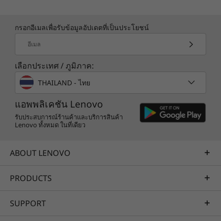
®
อะแดปเตอร์ USB-C
65W
คู่มือการเริ่มต้นใช้งานด่วน
จอภาพที่ยกระดับคุณภาพ
กรอกอีเมลเพื่อรับข้อมูลอัปเดตที่เป็นประโยชน์
ข้อมูลจำเพาะอาจแตกต่างกันไปตามภูมิภาค / รุ่น
อีเมล
ดื่มด่ำกับความคมชัดที่น่าทึ่งด้วยจอแสดงผล
เพิ่
ขนาด 15 นิ้ว ความละเอียดสูงบนแล็ปท็อป
จอกว
เลือกประเทศ / ภูมิภาค:
Lenovo IdeaPad Slim 3x Gen 10
Slim 3
เพลิดเพลินกับสีสันสดใส สีดำลึก และความ
เหมาะ
THAILAND - ไทย
คมชัดเก็บครบทุกรายละเอียด พลิกโฉมงาน
บันทึก
แอพพลิเคชัน Lenovo
หรือการสตรีมของคุณให้เป็นประสบการณ์
ง่ายแ
ภาพที่มีชีวิตชีวา
รับประสบการณ์ร้านค้าและบริการสินค้า
Lenovo ทั้งหมด ในที่เดียว
ABOUT LENOVO
ความเชื่อถือได้และการทำงานร่วมกัน
PRODUCTS
ความยั่งยืน
SUPPORT
เป้าหมายของเราคือการมอบเทคโนโลยีอันชาญ