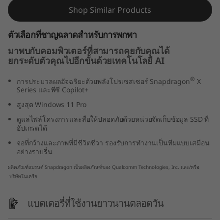
n
Shop Similar Products
1
ตัวเลือกที่ชาญฉลาดสำหรับการพกพา
มาพบกับคอมพิวเตอร์ที่สามารถคุยกับคุณได้
0
ยกระดับตัวคุณไปอีกขั้นด้วยเทคโนโลยี AI
(
®
การประมวลผลอัจฉริยะด้วยพลังโปรเซสเซอร์ Snapdragon
X
Series และพีซี Copilot+
1
สูงสุด Windows 11 Pro
5
ดูแลไฟล์โครงการและสื่อให้ปลอดภัยด้วยหน่วยจัดเก็บข้อมูล SSD ที่
อัปเกรดได้
″
จอที่กว้างและภาพที่มีชีวิตชีวา รองรับการทำงานเป็นทีมแบบเสมือน
อย่างราบรื่น
S
ผลิตภัณฑ์แบรนด์ Snapdragon เป็นผลิตภัณฑ์ของ Qualcomm Technologies, Inc. และ/หรือ
n
บริษัทในเครือ
a
แบตเตอรี่ที่ใช้งานยาวนานตลอดวัน