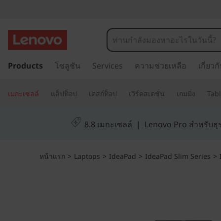
I
d
e
ข้
Products
โซลูชัน
Services
ความช่วยเหลือ
เกี่ยว
า
a
ม
P
ไ
เมกะเซลล์
แล็ปท็อป
เดสก์ท็อป
เวิร์คสเตชั่น
เกมมิ่ง
Tabl
ป
a
ที่
8.8 เมกะเซลล์
|
Lenovo Pro สำหรับธุร
เ
d
นื้
S
อ
หน้าแรก
>
Laptops
>
IdeaPad
>
IdeaPad Slim Series
>
ห
l
า
ห
i
ลั
ก