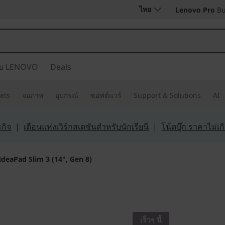
ไทย
Lenovo Pro
Bu
กับ LENOVO
Deals
ets
จอภาพ
อุปกรณ์
ซอฟต์แวร์
Support & Solutions
AI
กิจ
|
เดือนแห่งเวิร์กสเตชันสำหรับนักเรียนี
|
โน้ตบุ๊ก ราคาไม่เ
IdeaPad Slim 3 (14", Gen 8)
ความคล่องตัวที่ชา
IdeaPad 
เร็วๆ นี้