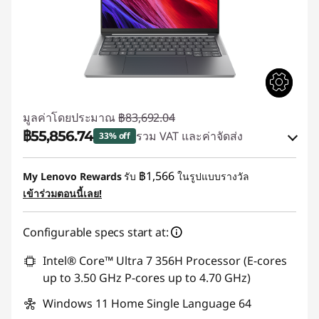
มูลค่าโดยประมาณ
฿83,692.04
฿55,856.74
รวม VAT และค่าจัดส่ง
33% off
ประหยัดทันที :
-฿24,772.24
฿1,566
My Lenovo Rewards
รับ
ในรูปแบบรางวัล
หรือ
เข้าร่วมตอนนี้เลย!
การประหยัด eCoupon :
-฿27,835.30
Configurable specs start at:
*Savings cannot be combined
Intel® Core™ Ultra 7 356H Processor (E-cores
ใช้ eCoupon :
88SALETH
up to 3.50 GHz P-cores up to 4.70 GHz)
Windows 11 Home Single Language 64