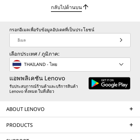
ที่ชัดเจนไม่ว่าจะเป็นการเขียน การเขียนโค้ด
และการเ
EPEAT Gold
กลับไปด้านบน
หรือการแก้ไข ทุกการกดแป้นพิมพ์จะรู้สึก
ดับเดส
EnergyStar 9.0
แม่นยำ สะดวกสบาย และสมดุลอย่าง
MIL-STD-810H
สมบูรณ์แบบ
กรอกอีเมลเพื่อรับข้อมูลอัปเดตที่เป็นประโยชน์
ข้อมูลจำเพาะอาจแตกต่างกันไปขึ้นอยู่กับภูมิภาคหรือรุ่น
อีเมล
เลือกประเทศ / ภูมิภาค:
ข้อมูลอื่น ๆ
THAILAND - ไทย
ความปลอดภัย
แอพพลิเคชัน Lenovo
SW TPM
รับประสบการณ์ร้านค้าและบริการสินค้า
กล้องพร้อมชัตเตอร์ความเป็นส่วนตัว
Lenovo ทั้งหมด ในที่เดียว
LA1
Computrace
ABOUT LENOVO
ซอฟต์แวร์ที่ติดตั้งล่วงหน้า
PRODUCTS
®
Dolby Atmos
Lenovo Vantage