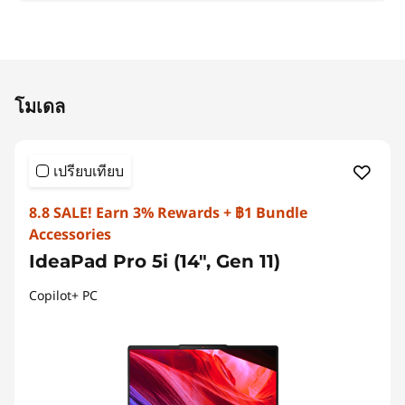
Original Price 83692.04 THB Discounted Price
โมเดล
เปรียบเทียบ
8.8 SALE! Earn 3% Rewards + ฿1 Bundle
Accessories
IdeaPad Pro 5i (14", Gen 11)
Copilot+ PC