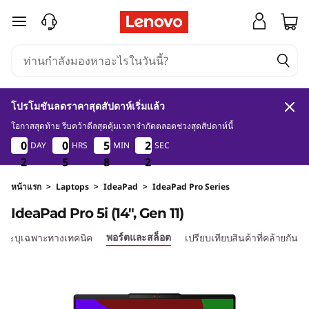
I
ข้ามไปที่เนื้อหาหลัก
d
e
a
โปรโมชันลดราคาสุดสัปดาห์เริ่มแล้ว
P
โอกาสสุดท้าย รีบคว้าดีลสุดคุ้มเวลาจำกัดตลอดช่วงสุดสัปดาห์นี้
2
5
8
2
0
0
0
0
0
0
0
0
5
5
5
5
2
2
2
2
DAY
HRS
MIN
SEC
a
1
2
2
2
5
5
5
8
8
8
1
2
d
หน้าแรก
>
Laptops
>
IdeaPad
>
IdeaPad Pro Series
IdeaPad Pro 5i (14", Gen 11)
P
พอร์ตและสล็อต
้อระบุเฉพาะทางเทคนิค
เปรียบเทียบสินค้าที่คล้ายกัน
r
o