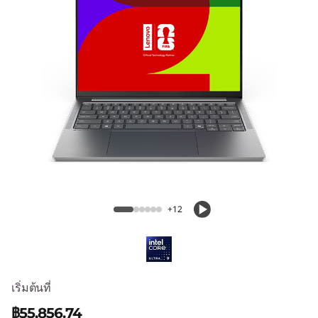
5
i
(
1
4
"
,
IdeaPad Pro 5i (14", Gen 11)
G
+12
e
n
เริ่มต้นที่
1
฿55,856.74