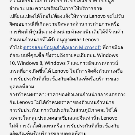
สูงสุด 1100 nits เพื่อความคมชัดที่น่าทึ่งด้วย HDR True
ความพร้อมในการให้บริการ: ข้อเสนอ ราคา ข้อมูล
Black 1000 และอัตราการรีเฟรช 120Hz เพื่อการ
WiFi 6
จำเพาะ และความพร้อมในการให้บริการอาจ
อาชีพ
เวิ
เคลื่อนไหวที่ราบรื่น นอกจากนี้ยังได้รับการรับรองจาก
Bluetooth 5.4
เปลี่ยนแปลงได้โดยไม่ต้องแจ้งให้ทราบ Lenovo จะไม่รับ
TÜV Rheinland Eyesafe® เพื่อลดแสงสีฟ้าโดยไม่ลด
ผิดชอบกรณีที่เกิดความผิดพลาดด้านการถ่ายภาพหรือ
ทอนความแม่นยำของสี ทำให้เหมาะอย่างยิ่งสำหรับงาน
ข้อมูลจำเพาะอาจแตกต่างกันไปขึ้นอยู่กับภูมิภาคหรือรุ่น
ทำงาน สร้างสรรค์ หรือนำเสนอโดยไม่ต้อง
สตรีมเ
สร้างสรรค์ที่ยาวนาน
การพิมพ์ มีรุ่นอื่นวางจำหน่าย ค้นหาเพิ่มเติมได้ที่ร้านค้า
ผลควา
®
ใช้อะแดปเตอร์ Dual USB-C
, HDMI™ 2.1,
ตัวแทนจำหน่ายที่ได้รับอนุญาตของ Lenovo
IdeaPad Pro 5i (14” Intel) มีน้ำหนักเท่าไหร่?
HDMI 
พอร์ต USB-A Gen สองพอร์ตและตัวอ่าน
ทั่วไป:
ตรวจสอบข้อมูลสำคัญจาก Microsoft
ที่อาจมีผล
การออกแบบ
เคล
IdeaPad Pro 5i (14” Intel)ได้รับการออกแบบมาเพื่อการ
การ์ด SD ช่วยให้ทุกอย่างเข้าถึงได้ง่าย ใน
ต่อระบบที่คุณซื้อ ซึ่งรวมถึงรายละเอียดบน Windows
ใช้งานขณะเดินทาง โดยมีน้ำหนักเริ่มต้นเพียง 1.39 กก.
ภายนอก
ขณะที่การรองรับ Thunderbolt™ ช่วยให้
จอแสดงผล
(3.06 ปอนด์) รูปทรงที่บางเฉียบเพียง 15.5 มม. ทำให้ใส่
10, Windows 8, Windows 7 และการอัพเกรด/ดาวน์
การนำเ
มั่นใจได้ถึงการชาร์จ ข้อมูล และการเชื่อม
ลงในกระเป๋าของคุณได้อย่างง่ายดาย ดังนั้นคุณจึง
เกรดที่อาจเกิดขึ้นได้ Lenovo ไม่มีการจัดตั้งตัวแทนหรือ
14" WUXGA 2.8k (2880 x 1800) OLED, 16:10, 1100nits
ต่อจอแสดงผลที่รวดเร็ว
สามารถพกพาประสิทธิภาพที่ทรงพลังไปได้ทุกที่ที่แรง
peak brightness, 120Hz VRR, 100% DCI-P3, HDR
การรับประกันที่เกี่ยวข้องกับผลิตภัณฑ์หรือบริการของ
บันดาลใจของคุณบังเกิด โดยไม่รู้สึกหนัก
TrueBlack 1000, TÜV Low Blue Light, Eyesafe®
บุคคลที่สาม
ฉันสามารถอัปเกรดพื้นที่จัดเก็บข้อมูลบน IdeaPad Pro
การกำหนดราคา: ราคาของตัวแทนจำหน่ายอาจแตกต่าง
5i (14” Intel) ได้หรือไม่
ขนาด (สูง x กว้าง x ลึก)
ออกแบบมาเพื่อทุกวันของคุณ
กัน Lenovo ไม่ได้กำหนดราคาของตัวแทนจำหน่าย
บางเพียง 15.5 มม. x 312 มม. x 221 มม. / บางเพียง 0.61 นิ้ว x
ใช่ คุณสามารถทำได้ IdeaPad Pro 5i (14” Intel) ได้รับ
การรับประกัน: การรับประกันในส่วนภูมิภาคจะใช้ได้
ปุ่มที่ชาญฉลาดยิ่งขึ้น การ
การออกแบบโดยมุ่งเน้นความยืดหยุ่นในอนาคต แม้จะมา
12.28 นิ้ว x 8.70 นิ้ว
เฉพาะในกลุ่มประเทศอาเซียนและจีนเท่านั้น Lenovo
พร้อม SSD ความรวดสูงขนาดสูงสุด 1TB แต่ยังมีสล็อต
ทำงานที่ลื่นไหลยิ่งขึ้น
ไม่มีการจัดตั้งตัวแทนหรือการรับประกันที่เกี่ยวข้องกับ
SSD ที่สองซึ่งช่วยให้คุณมีอิสระในการขยายความจุใน
น้ำหนัก
การจัดเก็บข้อมูลเมื่อไฟล์งานและไลบรารีสื่อของคุณ
ผลิตภัณฑ์หรือบริการของบุคคลที่สาม