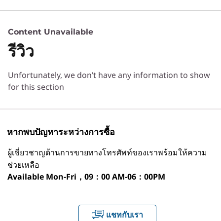
®
®
ขับเคลื่อนด้วย Inte
Core™ Ultra โปรเซสเซอร์
สูงสุด Intel
Core™ Ultra 9
IdeaPad Pro 5i Gen 11 (14” Intel) มอบความเร็ว
3 Similiar products selected
ระบบปฏิบัติการ
ระดับมืออาชีพสำหรับการเรียนรู้ การสร้างสรรค์
Content Unavailable
การทำงานร่วมกัน และการเล่น การออกแบบระบบ
สูงสุด Windows 11 Pro
รีวิว
ระบายความร้อนที่ประณีตและกราฟิก Intel® ในตัว
กำลังดูอยู่
ช่วยให้ทำงานที่ต้องการประสิทธิภาพสูงได้อย่างเย็น
หน่วยประมวลผลประสาทเทียม (NPU)
IdeaPad Pro 5i
IdeaPad Pro
IdeaPad 
Unfortunately, we don’t have any information to show
เงียบ และตอบสนองได้อย่างรวดเร็ว
ประสิทธิภาพ AI สูงสุด 50 ล้านล้านรายการต่อวินาที (TOPS)
(14", Gen 11)
5a (14", Gen 11)
(16", Gen 
for this section
กราฟิก
®
Intel
Integrated Graphics
1
-
HDMI 2.1 (รองรับความละเอียดสูงสุด 4K@60Hz)
หากพบปัญหาระหว่างการซื้อ
หน่วยความจำ
ผู้เชี่ยวชาญด้านการขายทางโทรศัพท์ของเราพร้อมให้ความ
สูงสุด 32GB LPDDR5X ช่องสัญญาณคู่, 9600MT/s
2
-
USB-C® (Thunderbolt™ 4, USB 40Gbps)
ช่วยเหลือ
Available
Mon-Fri，09：00 AM-06：00PM
ที่เก็บข้อมูล
เริ่มต้นที่
เริ่มต้นที่
เริ่มต้นที่
3
-
USB-C® (Thunderbolt™ 4, USB 40Gbps)
1TB SSD: Gen 4 QLC/Gen 5 TLC 2242
฿55,856.74
฿47,403.46
฿55,946
2nd SSD Slot: 2242/2280
แชทกับเรา
4
-
ตัวอ่านการ์ด SD