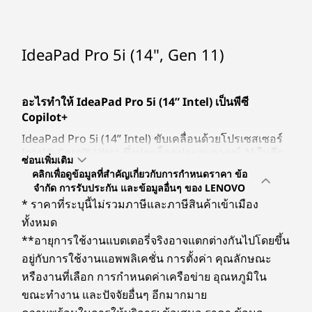
พอร์ต/ช่องเสียบ
ด้านขวา:
ปุ่มเปิด/ปิด
IdeaPad Pro 5i (14", Gen 11)
ตัวอ่านการ์ด SD
USB-A (USB 10Gbps) 2 ช่อง
เรียนรู้เพิ่มเติม
เร
IdeaPad Pro 5i (14” Intel) ขับเคลื่อนด้วยโปรเซสเซอร์ Intel
อะไรทำให้ IdeaPad Pro 5i (14” Intel) เป็นพีซี
ด้านซ้าย:
Copilot+
HDMI™ 2.1 (รองรับความละเอียดสูงสุด 4K@60Hz)
IdeaPad Pro 5i (14” Intel) ขับเคลื่อนด้วยโปรเซสเซอร์
®
USB-C 2 ช่อง
(Thunderbolt™ 4, USB 40Gbps)
Intel® Core™ Ultra ซึ่งปลดล็อกประสบการณ์ AI ในอีก
แจ็ค Audio Combo
ซ่อนเพิ่มเติม
ระดับ ช่วยให้คุณใช้ฟีเจอร์ Copilot+ เช่น Recall เพื่อ
คลิกเพื่อดูข้อมูลที่สำคัญเกี่ยวกับการกำหนดราคา ข้อ
ค้นหาไฟล์ได้ทันที Cocreator เพื่อสร้างภาพจาก
จำกัด การรับประกัน และข้อมูลอื่นๆ ของ LENOVO
ข้อความ และ Live Captions เพื่อแปลเสียงจากกว่า 40
* ราคาที่ระบุนี้ไม่รวมภาษีและภาษีสินค้าเข้าเมือง
ภาษาแบบเรียลไทม์ ทำให้นี่เป็นพันธมิตรด้านความคิด
ความเร็วในการถ่ายโอนของพอร์ต USB เป็นค่าโดยประมาณและขึ้นอยู่กับหลายปัจจัย เช่น ความ
สร้างสรรค์ที่ชาญฉลาดอย่างแท้จริง
ทั้งหมด
สามารถในการประมวลผลของอุปกรณ์โฮสต์/อุปกรณ์ต่อพ่วง คุณลักษณะของไฟล์ การกำหนดค่า
**อายุการใช้งานแบตเตอรี่จริงอาจแตกต่างกันไปโดยขึ้น
ระบบและสภาพแวดล้อมการทำงาน ทั้งนี้ ความเร็วในการใช้งานจริงจะแตกต่างกันไปและอาจ
ฟีเจอร์จอแสดงผลที่สำคัญของ IdeaPad Pro 5i (14”
อยู่กับการใช้งานแอพพลิเคชั่น การตั้งค่า คุณลักษณะ
น้อยกว่าที่คาดไว้
Intel) คืออะไร
หรืองานที่เลือก การกำหนดค่าเครือข่าย อุณหภูมิใน
เชื่อมต่อได้อย่างสะดวกสบาย
จอแสดงผล OLED ขนาด 14 นิ้ว เป็นพลังด้านภาพ มี
ไร้สาย
ขณะทำงาน และปัจจัยอื่นๆ อีกมากมาย
ความละเอียดสูงสุด 2.8K (2880 x 1800) ความสว่าง
ชุดพอร์ตระดับมือ
WiFi 7 320MHz