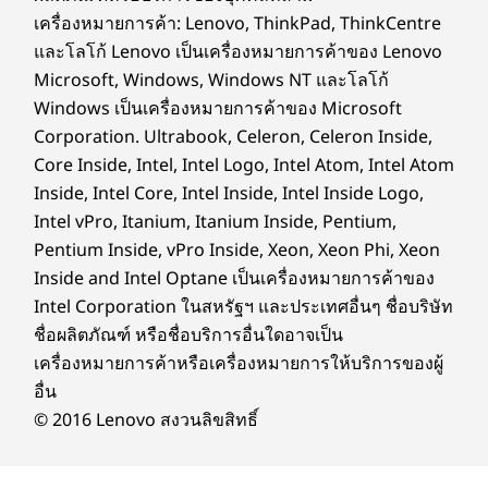
เริ่มต้นที่ 1.39 กก. / 3.06 ปอนด์
เติบโตเพิ่มมากขึ้น
เครื่องหมายการค้า: Lenovo, ThinkPad, ThinkCentre
และโลโก้ Lenovo เป็นเครื่องหมายการค้าของ Lenovo
IdeaPad Pro 5i (14” Intel) ทนทานหรือไม่
คีย์บอร์ด
Microsoft, Windows, Windows NT และโลโก้
IdeaPad Pro 5i (14” Intel) ได้รับการออกแบบมาเพื่อ
ระยะการกดของปุ่ม 1.5 มม
ความทนทาน ตัวเครื่องผ่านการทดสอบความทนทาน
Windows เป็นเครื่องหมายการค้าของ Microsoft
พร้อมไฟแบ็คไลท์
ตามมาตรฐานทางทหาร MIL-STD-810H ซึ่งหมายความ
Corporation. Ultrabook, Celeron, Celeron Inside,
ว่าทนทานพอที่จะรองรับแรงกระแทกและการใช้งานใน
Core Inside, Intel, Intel Logo, Intel Atom, Intel Atom
สี
ชีวิตประจำวัน ไม่ว่าคุณจะทำงานจากร้านกาแฟหรือเดิน
Inside, Intel Core, Intel Inside, Intel Inside Logo,
ทางไปทำงาน คุณสามารถไว้วางใจได้ว่าอุปกรณ์นี้จะ
Luna Grey
ตอบสนองไลฟ์สไตล์ที่ต้องการประสิทธิภาพสูงของคุณ
Intel vPro, Itanium, Itanium Inside, Pentium,
Jelly Mint
Pentium Inside, vPro Inside, Xeon, Xeon Phi, Xeon
ข้อมูลจำเพาะอาจแตกต่างกันไปขึ้นอยู่กับภูมิภาคหรือรุ่น
Inside and Intel Optane เป็นเครื่องหมายการค้าของ
Intel Corporation ในสหรัฐฯ และประเทศอื่นๆ ชื่อบริษัท
ชื่อผลิตภัณฑ์ หรือชื่อบริการอื่นใดอาจเป็น
ความยั่งยืน
แป้นพิมพ์ระดับมืออาชีพที่สะดวกสบาย
เครื่องหมายการค้าหรือเครื่องหมายการให้บริการของผู้
อื่น
ออกแบบมาเพื่อการทำงานที่มีประสิทธิภาพ
ทัชแพ
วัสดุ
© 2016 Lenovo สงวนลิขสิทธิ์
ตลอดวัน แป้นพิมพ์ IdeaPad Pro 5i ขนาด
ที่ราบ
อะลูมิเนียมรีไซเคิล 50% ในฝาครอบ D
14 นิ้ว ผสมผสานระยะห่างของปุ่ม 1.5 มม.
หลายอย
เข้ากับปุ่มลูกศรขนาดเต็มและการตอบสนอง
ที่แม่
การรับรอง / การจดทะเบียน