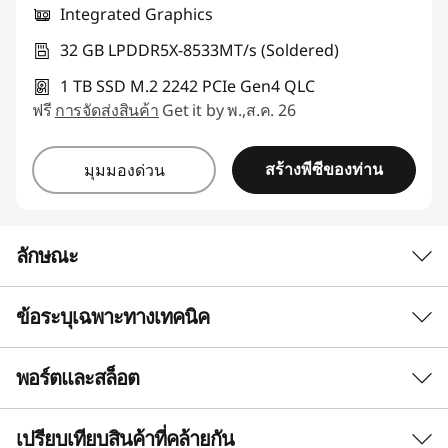
Integrated Graphics
32 GB LPDDR5X-8533MT/s (Soldered)
1 TB SSD M.2 2242 PCIe Gen4 QLC
ฟรี
การจัดส่งสินค้า
Get it by พ.,ส.ค. 26
สร้างพีซีของท่าน
มุมมองด่วน
ลักษณะ
ข้อระบุเฉพาะทางเทคนิค
พลังยุคใหม่สำหรับชีวิตแบบไฮบริด
พลังที่ผสมผสานกับความ
พอร์ตและสล็อต
ประสิทธิภาพ
แม่นยำในทุกช่วงเวลา
โปรเซสเซอร์
เปรียบเทียบสินค้าที่คล้ายกัน