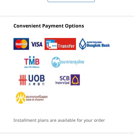
แบตเตอรี่
ร้านค้า
ร้านค
84Whr / 92.5Whr
สเกลระดับภาพยนตร์
HDR 
Rapid Charge Express (15 นาที สำหรับ 3 ชั่วโมง)
5
-
แจ็ค Audio Combo
Convenient Payment Options
จอแสดงผล OLED ขนาด 14
คอน
Explore All Laptops
เสียง
6
-
ปุ่มเปิด/ปิด
ลำโพง 2W 2 ตัว
นิ้วแบบกว้าง
สัมผัส
®
Dolby Atmos
สมจริ
7
-
USB-A (USB 10Gbps)
Black 1
กล้อง
ดื่มด่ำกับรายละเอียดที่สดใสบนจอแสดง
สว่างข
ผล OLED ขนาด 14 นิ้ว 2.8K (2880 x
กล้อง FHD IR ชัตเตอร์
ทุกฉาก
8
-
USB-A (USB 10Gbps)
1800) ที่มีอัตราส่วนภาพแบบภาพยนตร์
ความเป็นส่วนตัว
สร้างส
16:10 และขอบจอที่บางเฉียบ อัตราส่วน
เซ็นเซอร์ Time-of-Flight (ToF)
พื้นที่ใช้งานมากกว่า 90% ช่วยขยายพื้นที่
ข้อมูลจำเพาะอาจแตกต่างกันไปขึ้นอยู่กับภูมิภาคหรือรุ่น
ทำงานของคุณ พร้อมนำเสนอภาพที่คม
ชัดและสมบูรณ์แบบสำหรับการทำงาน
การเล่น หรืองานอดิเรก
การเชื่อมต่อ
Installment plans are available for your order