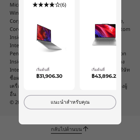
Microsoft, Windows, Windows NT และโลโก้
(6)
16″ 2.5K (2560 x 1600), IPS, 350 nits, 100% sRGB, 16:10 aspect
Windows เป็นเครื่องหมายการค้าของ Microsoft
ratio, TÜV Low Blue Light Certification, SGS Eye Care Display
Corporation. Ultrabook, Celeron, Celeron Inside,
Certification
Core Inside, Intel, Intel Logo, Intel Atom, Intel Atom
16″ WUXGA (1920 x 1200), IPS, 300 nits, 45% NTSC, 60Hz,
Inside, Intel Core, Intel Inside, Intel Inside Logo,
16:10 aspect ratio, TÜV Low Blue Light Certification, SGS Eye
Intel vPro, Itanium, Itanium Inside, Pentium,
Care Display Certification, optional touchscreen
Pentium Inside, vPro Inside, Xeon, Xeon Phi, Xeon
Inside and Intel Optane เป็นเครื่องหมายการค้าของ
Dimensions (H x W x D)
Intel Corporation ในสหรัฐฯ และประเทศอื่นๆ ชื่อบริษัท
เริ่มต้นที่
เริ่มต้นที่
Metal Version
฿31,906.30
฿43,896.23
ชื่อผลิตภัณฑ์ หรือชื่อบริการอื่นใดอาจเป็น
รวดเร็วขึ้นในทุกๆ ด้าน
เครื่องหมายการค้าหรือเครื่องหมายการให้บริการของผู้
Starting at 16.9mm x 251 x 356mm / 0.67″ x 9.8″ x 14.0″
อื่น
ให้ทุกนาทีมีค่าด้วยการทำงานต่างๆ ได้อย่างรวดเร็ว
แนะนำสำหรับคุณ
© 2016 Lenovo สงวนลิขสิทธิ์
Plastic Version
ยิ่งขึ้น ไม่ต้องเสียเวลากรอกรหัสผ่าน เข้าสู่ระบบด้วย
ตัวอ่านลายนิ้วมือที่รวมอยู่ในปุ่มเปิด/ปิดเครื่อง หรือ
ใช้ระบบการจดจำใบหน้าที่ปลอดภัยผ่านกล้อง FHD
17.9mm x 251mm x 356mm / 0.70″ x 9.8″ x 14.0″
IR ชัตเตอร์ปิดเพื่อความเป็นส่วนตัวในกล้องจะช่วย
กลับไปด้านบน
Weight
เพิ่มความปลอดภัยขึ้นอีกขั้น ทัชแพดที่ใหญ่ขึ้นช่วย