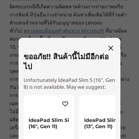
ผิดชอบกรณีที่เกิดความผิดพลาดด้านการถ่ายภาพหรือ
* USB port transfer speeds are approximate and depend on many factors, such as
ภาพระดับเหนือชั้น
การพิมพ์ มีรุ่นอื่นวางจำหน่าย ค้นหาเพิ่มเติมได้ที่ร้านค้า
processing capability of host/peripheral devices, file attributes, system configuration
ตัวแทนจำหน่ายที่ได้รับอนุญาตของ Lenovo
จอแสดงผลขนาด 16 นิ้ว ให้ความรู้สึกใหญ่ขึ้นด้วย
and operating environments; actual speeds will vary and may be less than expected.
ทั่วไป:
ตรวจสอบข้อมูลสำคัญจาก Microsoft
ที่อาจมีผล
ขอบจอแคบ 4 ด้าน และอัตราส่วนพื้นที่ใช้งาน 90%
WiFi
ต่อระบบที่คุณซื้อ ซึ่งรวมถึงรายละเอียดบน Windows
ซึ่งช่วยให้หน้าจอดูใหญ่ขึ้น จอแสดงผลสูงถึง 2.5K ให้
สีที่สดใสและความคมชัดที่มากขึ้นด้วยจอแสดงผล
10, Windows 8, Windows 7 และการอัพเกรด/ดาวน์
Up to WiFi 6E*
IPS สูงสุด 16 นิ้ว พร้อม sRGB 100% เพื่อความอิ่มตัว
เกรดที่อาจเกิดขึ้นได้ Lenovo ไม่มีการจัดตั้งตัวแทนหรือ
ขออภัย!! สินค้านี้ไม่มีอีกต่อ
®
Bluetooth
5.1
ของสีที่ยอดเยี่ยม อัตราส่วนภาพ 16:10 เหมาะ
การรับประกันที่เกี่ยวข้องกับผลิตภัณฑ์หรือบริการของ
ไป
สำหรับการดูภาพยนตร์ แต่ก็ยังสามารถใช้ในการ
บุคคลที่สาม
* 6GHz WiFi 6E operation is dependent on the support of the operating system,
ทำงานเอกสารและการรับรองการลดแสงสีฟ้าจาก
การกำหนดราคา: ราคาของตัวแทนจำหน่ายอาจแตกต่าง
Unfortunately IdeaPad Slim 5 (16", Gen
routers/APs/gateways that support WiFi 6E, along with the regional regulatory
TÜV ช่วยป้องกันดวงตาของคุณจากอาการตาล้า
8) is not available. May we suggest:
กัน Lenovo ไม่ได้กำหนดราคาของตัวแทนจำหน่าย
certifications and spectrum allocation.
ลำโพงแบบหันเข้าหาผู้ใช้ Dolby Audio™ หนึ่งคู่จะ
การรับประกัน: การรับประกันในส่วนภูมิภาคจะใช้ได้
ให้คุณภาพเสียงที่น่าประทับใจเพื่อความบันเทิง
Specifications may vary depending upon region / model.
เฉพาะในกลุ่มประเทศอาเซียนและจีนเท่านั้น Lenovo
ไม่มีการจัดตั้งตัวแทนหรือการรับประกันที่เกี่ยวข้องกับ
ผลิตภัณฑ์หรือบริการของบุคคลที่สาม
IdeaPad Slim 5i
IdeaPad Slim 5i
DESIGN
(16", Gen 11)
(13", Gen 11)
เครื่องหมายการค้า: Lenovo, ThinkPad, ThinkCentre
และโลโก้ Lenovo เป็นเครื่องหมายการค้าของ Lenovo
Display