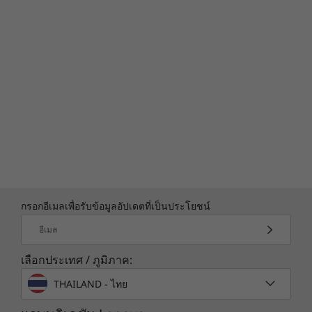
พีซีที่สร้างอย่างมีความรับผิดชอบ
IdeaPad Slim 5 ขนาด 14 นิ้ว ที่ได้รับการจัดอันดับ
®
®
ENERGY STAR
และจดทะเบียน EPEAT
Silver* จัด
ส่งมาพร้อมบรรจุภัณฑ์ที่ประกอบด้วยพลาสติก
รีไซเคิล 90% กล่องอุปกรณ์แปลงไฟสีดำขนาด 65W
ที่ผลิตด้วยพลาสติกที่รีไซเคิลจากพลาสติกที่ผ่านการ
ใช้งานโดยผู้บริโภค 90% และถุงพลาสติกที่รีไซเคิล
จากขยะพลาสติกที่ถูกทิ้งตามชายฝั่งทะเล 30% และ
ด้วย
บริการชดเชยคาร์บอน คุณสามารถชดเชยการ
2
ปล่อยก๊าซคาร์บอนโดยประมาณที่เชื่อมโยงกับพีซี
กรอกอีเมลเพื่อรับข้อมูลอัปเดตที่เป็นประโยชน์
ของคุณตลอดอายุการใช้งานโดยเฉลี่ย ด้วยการ
อีเมล
สนับสนุนโครงการที่มีวัตถุประสงค์เพื่อช่วยชดเชย
การปล่อยก๊าซคาร์บอน
เข้าสู่ชั้นบรรยากาศ
2
เลือกประเทศ / ภูมิภาค:
*จดทะเบียน EPEAT ในประเทศที่มี โปรดดูที่
www.epeat.net
เพื่อดูสถานะการจด
THAILAND - ไทย
ทะเบียนตามประเทศ