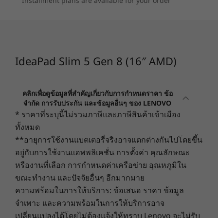
Installment plans are available for your order
®
Dolby Audio
จึงพกพาไปได้ทั้งวันโดยไม่รู้สึกเหนื่อยเกินไป รุ่นนี้
ช่วยรับมือกับการกระแทกและการชน และเป็น
Camera
อุปกรณ์ที่สมบูรณ์แบบสำหรับการใช้งานในหลาก
FHD
หลายสถานที่และระหว่างทริปธุรกิจ
Optional: Hybrid FHD + Infrared, with ToF Sensor
IdeaPad Slim 5 Gen 8 (16″ AMD)
Privacy shutter
Specifications may vary depending upon region / model.
คลิกเพื่อดูข้อมูลที่สำคัญเกี่ยวกับการกำหนดราคา ข้อ
จำกัด การรับประกัน และข้อมูลอื่นๆ ของ LENOVO
* ราคาที่ระบุนี้ไม่รวมภาษีและภาษีสินค้าเข้าเมือง
CONNECTIVITY
ทั้งหมด
**อายุการใช้งานแบตเตอรี่จริงอาจแตกต่างกันไปโดยขึ้น
Ports/Slots
อยู่กับการใช้งานแอพพลิเคชั่น การตั้งค่า คุณลักษณะ
2 x USB-C 3.2 Gen 1 (full-function)
หรืองานที่เลือก การกำหนดค่าเครือข่าย อุณหภูมิใน
2 x USB-A 3.2 Gen 1 (1 x always-on)
ขณะทำงาน และปัจจัยอื่นๆ อีกมากมาย
HDMI™ 1.4
ความพร้อมในการให้บริการ: ข้อเสนอ ราคา ข้อมูล
Headphone / mic combo
จำเพาะ และความพร้อมในการให้บริการอาจ
Mini SD card reader
เปลี่ยนแปลงได้โดยไม่ต้องแจ้งให้ทราบ Lenovo จะไม่รับ