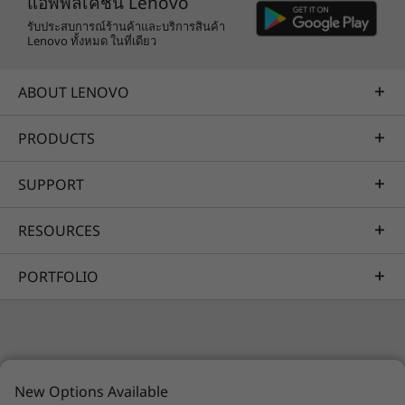
แอพพลิเคชัน Lenovo
รับประสบการณ์ร้านค้าและบริการสินค้า
Lenovo ทั้งหมด ในที่เดียว
ABOUT LENOVO
PRODUCTS
SUPPORT
RESOURCES
PORTFOLIO
Specifications may vary depending upon
region / model.
© 2026 Lenovo สงวนลิขสิทธิ์ทั้งหมด
New Options Available
ความเป็นส่วนตัว
แผนที่เว็บไซต์
เงื่อนไขการใช้งาน