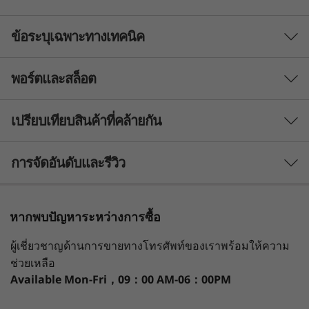
ข้อระบุเฉพาะทางเทคนิค
การระบายความร้อนที่ดียิ่งขึ้น เพื่อประสิทธิภาพการ
ทำงานที่ดียิ่งขึ้น
พอร์ตและสล็อต
PERFORMANCE
วิศวกรรมการระบายความร้อนที่ปรับปรุงใหม่ช่วยให้
IdeaPad Slim 5 รับมือกับงานแบบมัลติทาสก์ที่หนัก
Processor
ที่สุดได้อย่างง่ายดาย เร่งความเร็วเวิร์กโฟลว์และ
เปรียบเทียบสินค้าที่คล้ายกัน
ปลดปล่อยศักยภาพของคุณด้วยโปรเซสเซอร์สูงสุด
Up to AMD Ryzen™ 7 7730U
ถึง AMD Ryzen™ 7 7730U พร้อม CPU และ GPU
3 Similiar products selected
การจัดอันดับและรีวิว
Operating System
ในตัว ซึ่งช่วยทำให้งานที่หนักที่สุดกลายเป็นงานเบาๆ
ได้ ทุกอย่างได้รับการสนับสนุนจากประสิทธิภาพที่
Up to Windows 11 Pro
ปรับได้และอายุการใช้งานแบตเตอรี่ที่ยาวนานที่สุด
กำลังดูอยู่
หากพบปัญหาระหว่างการซื้อ
Graphics
ของฟังก์ชัน Smart Power ของ Lenovo AI Engine
IdeaPad Slim
IdeaPad Slim
IdeaPad
และ PCIe SSD สูงสุด 1TB ทำให้มีพื้นที่จัดเก็บข้อมูล
AMD Radeon™ Graphics
ผู้เชี่ยวชาญด้านการขายทางโทรศัพท์ของเราพร้อมให้ความ
5 (16", Gen 8)
5i (16", Gen 11)
5i (13", G
มากมายสำหรับสื่อและความบันเทิง
ช่วยเหลือ
Memory
Available
Mon-Fri，09：00 AM-06：00PM
(142)
(6)
Up to 16 GB