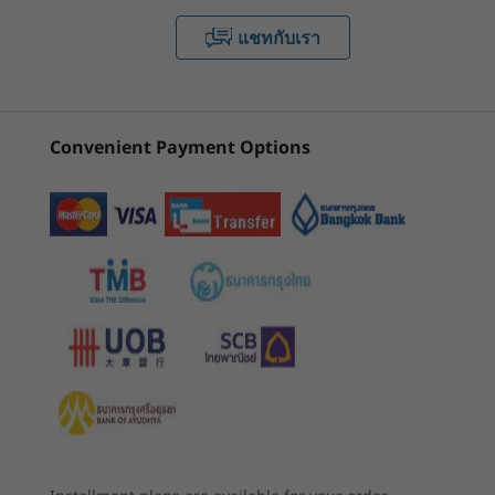
1
-
Micro SD card reader
Storage
แชทกับเรา
Up to 1TB M2 PCIe SSD
2
-
USB-A 3.2 Gen 1 (always-on)
Battery
Up to 15 hours* (MM18)
เริ่มต้นที่
เริ่มต้นที่
3
-
USB-A 3.2 Gen 1
Convenient Payment Options
Up to 19.5 hours* (Video playback)
฿31,906.30
฿43,896
4
-
USB-C 3.2 Gen 1 (full-function)
*All battery life claims are approximate and based on two methods of testing:
ร้านค้า
ร้านค
®
MobileMark
2018 battery life benchmark and continuous 1080p video playback on
the latest update of Windows 10 (with 150 nits' brightness and default volume level).
5
-
HDMI™ 1.4
Actual battery life will vary and depends on many factors such as product
configuration and usage, software use, wireless functionality, power management
Explore All Laptops
บางขึ้น เบาขึ้น แข็งแกร่งขึ้น
6
-
USB-C 3.2 Gen 1 (full-function)
settings, and screen brightness. The maximum capacity of the battery will decrease
IdeaPad Slim 5 มีความบางและเบามาก ยิ่งคุณเดิน
with time and use.
ทางมากเท่าไร คุณก็จะยิ่งประทับใจกับรูปลักษณ์ที่
7
-
Headphone / mic combo
เพรียวบาง สมบุกสมบัน และผ่านการทดสอบ Mil-
Audio
SPEC แล็ปท็อปนี้สร้างขึ้นเพื่อการใช้งานในขณะเดิน
2 x 2W speakers
ทาง ด้วยน้ำหนักเริ่มต้น 1.89 กก. / 4.17 ปอนด์ คุณ