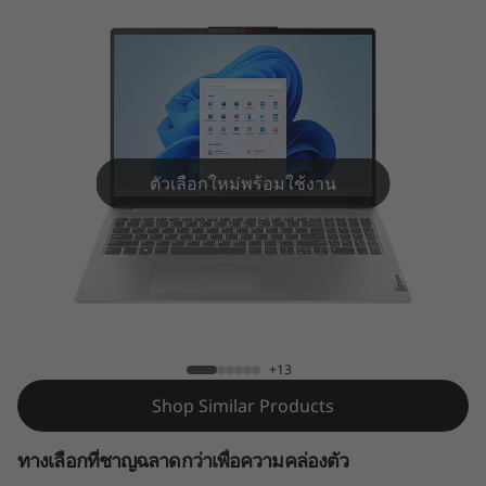
m
5
G
e
n
ตัวเลือกใหม่พร้อมใช้งาน
8
(
IdeaPad Slim 5 (16", Gen 8)
1
6
+13
Shop Similar Products
″
A
ทางเลือกที่ชาญฉลาดกว่าเพื่อความคล่องตัว