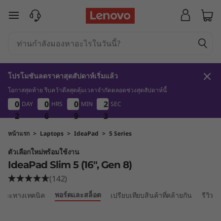
I
ข้ามไปที่เนื้อหาหลัก
d
e
a
โปรโมชันลดราคาสุดสัปดาห์เริ่มแล้ว
P
โอกาสสุดท้าย รีบคว้าดีลสุดคุ้มเวลาจำกัดตลอดช่วงสุดสัปดาห์นี้
2
6
9
3
0
0
0
0
0
0
0
0
0
0
0
0
2
2
2
2
DAY
HRS
MIN
SEC
a
2
2
2
2
6
6
6
9
9
9
2
3
d
หน้าแรก
>
Laptops
>
IdeaPad
>
5 Series
ตัวเลือกใหม่พร้อมใช้งาน
S
IdeaPad Slim 5 (16", Gen 8)
l
(142)
พอร์ตและสล็อต
เฉพาะทางเทคนิค
เปรียบเทียบสินค้าที่คล้ายกัน
รีวิว
i