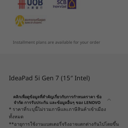
แบตเตอรี่
สูงสุด 11 ชั่วโมง* (MM18)
หน่วยประมวลผล
สูงสุด 12th Gen
สูงสุด 16 ชั่วโมง* (การเล่นวิดีโอ)
Intel® Core™ i7
45Whr, 57Whr หรือ 76Whr
รองรับคุณสมบัติ Rapid Charge Boost (การชาร์จ 15 นาที =
ระบบปฏิบัติการ
ใช้งานได้นาน 2 ชั่วโมง, ใช้ได้กับ 57Whr และ 76Whr)
Windows 11 Home
Installment plans are available for your order
* อายุการใช้งานแบตเตอรี่ทั้งหมดเป็นค่าโดยประมาณและอ้างอิงจากการ
ทดสอบสองวิธี ได้แก่ การทดสอบเกณฑ์มาตรฐานอายุการใช้งานแบตเตอรี่
หน่วยความจำ
®
เหมาะสำหรับใช้งานขณะเดินทาง
MobileMark
2018 และการเล่นวิดีโอที่ความละเอียด 1080p ต่อเนื่อง
DDR4 สูงสุด 16GB
โดยใช้ Windows 11 ที่อัปเดตล่าสุด (มีค่าความสว่าง 150 นิต และระดับ
แล็ปท็อป IdeaPad 5i Gen 7 มอบแบตเตอรี่ที่ใช้งาน
เสียงเริ่มต้น) อายุการใช้งานแบตเตอรี่จริงจะแตกต่างกันไปและขึ้นอยู่กับ
ประเภทจอแสดง
IdeaPad 5i Gen 7 (15″ Intel)
ได้ตลอดวัน เมื่อแบตเตอรี่เหลือน้อยในระหว่างเดิน
ผล
หลายปัจจัย เช่น การกำหนดค่าและการใช้งานผลิตภัณฑ์ การใช้ซอฟต์แวร์
ทาง Rapid Charge Boost จะให้พลังงานแบตเตอรี่
สูงสุด IPS FHD
ฟังก์ชันไร้สาย การตั้งค่าการจัดการพลังงาน และความสว่างของหน้าจอ
(1920 x 1080)
เสริมด้วยการชาร์จอย่างรวดเร็ว WiFi และ
ความจุสูงสุดของแบตเตอรี่จะลดลงตามเวลาและการใช้งาน
ขนาด 15.6 นิ้ว, 300
คลิกเพื่อดูข้อมูลที่สำคัญเกี่ยวกับการกำหนดราคา ข้อ
®
Bluetooth ที่รวดเร็วและเสถียร
ช่วยให้คุณสามารถ
นิต, sRGB 100%,
จำกัด การรับประกัน และข้อมูลอื่นๆ ของ LENOVO
ผ่านการรับรองจาก
เชื่อมต่อกับเพื่อนและเพื่อนร่วมงานได้ตลอดเวลา ตัว
พื้นที่จัดเก็บข้อมูล
* ราคาที่ระบุนี้ไม่รวมภาษีและภาษีสินค้าเข้าเมือง
TÜV, หน้าจอสัมผัส
เลือกชุดพอร์ตเต็มรูปแบบช่วยเพิ่มการเข้าถึงขุมพลัง
พื้นที่จัดเก็บข้อมูลแบบ Dual Storage สูงสุด 256GB SSD +
ทั้งหมด
การถ่ายโอนข้อมูล และเอาต์พุตการแสดงผล
2TB HDD
**อายุการใช้งานแบตเตอรี่จริงอาจแตกต่างกันไปโดยขึ้น
ร้านค้า
ร้านค