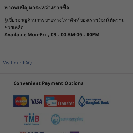
กราฟิก
หากพบปัญหาระหว่างการซื้อ
®
กราฟิก NVIDIA
GeForce MX550
หน่วยประมวลผล
ระบบปฏิบัติการ
หน่วยความจำ
®
Intel
ในตัว
เร่งประสิทธิภาพ
ผู้เชี่ยวชาญด้านการขายทางโทรศัพท์ของเราพร้อมให้ความ
ช่วยเหลือ
แล็ปท็อป IdeaPad 5i Gen 7 (Intel ขนาด 15 นิ้ว)
จอแสดงผล
Available
Mon-Fri，09：00 AM-06：00PM
1
-
SD card reader
กำลังดูอยู่
มอบประสิทธิภาพและความคิดสร้างสรรค์ด้วย 12th
รุ่นโลหะ
IdeaPad 5i
IdeaPad Slim
IdeaPad
®
Generation Intel
Core™ สูงสุดกราฟิกแบบแยก
FHD IPS ขนาด 15.6 นิ้ว, 300 นิต, sRGB 100%, ผ่านการ
(15'', Gen 7)
5i (16", Gen 11)
5i (13", G
รับรองจาก TÜV, หน้าจอสัมผัส
®
®
2
-
2 x USB-A 3.2 Gen 1
NVIDIA
GeForce
และหน่วยความจำแบบช่อง
FHD IPS ขนาด 15.6 นิ้ว, 300 นิต, sRGB 45%, ผ่านการ
Visit our FAQ
สัญญาณคู่ Smart Power ช่วยให้คุณสามารถสลับ
(50)
(6)
รับรองจาก TÜV
ระหว่างโหมดเงียบ สมดุล และประสิทธิภาพ เพื่อช่วย
3
-
USB-C 3.2 Gen 1 (Power in)
รุ่นพลาสติก
ระบายความร้อนภายใต้แรงกด
Convenient Payment Options
FHD IPS ขนาด 15.6 นิ้ว, 300 นิต, sRGB 45%, หน้าจอสัมผัสที่
เป็นอุปกรณ์เสริม
4
-
USB-C 3.2 Gen 1
FHD ขนาด 15.6 นิ้ว, TN, 250 นิต, sRGB 45%
หน่วยความจำ
5
-
HDMI 1.4b
เริ่มต้นที่
เริ่มต้นที่
ช่องสัญญาณคู่ DDR4 สูงสุด 16GB
฿31,906.30
฿43,896
6
-
Headphone / mic combo