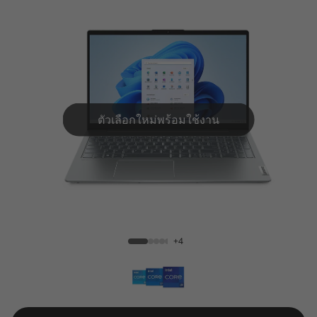
e
n
7
(
1
ตัวเลือกใหม่พร้อมใช้งาน
5
″
IdeaPad 5i (15'', Gen 7)
I
n
+4
t
e