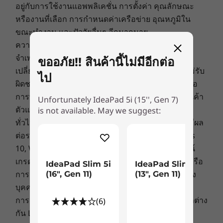
อยู่กับการใช้งานแอพพลิเคชั่น การตั้งค่า คุณลักษณะ
การรักษาความปลอดภัย
หรืองานที่เลือก การกำหนดค่าเครือข่าย อุณหภูมิใน
ชัตเตอร์ปิดเว็บแคมเพื่อความเป็นส่วนตัว
ขณะทำงาน และปัจจัยอื่นๆ อีกมากมาย
Explore All Laptops
ความพร้อมในการให้บริการ: ข้อเสนอ ราคา ข้อมูล
เสียง
จำเพาะ และความพร้อมในการให้บริการอาจ
ขออภัย!! สินค้านี้ไม่มีอีกต่อ
®
ลำโพง 2W จำนวน 2 ตัว พร้อมระบบเสียง Dolby Audio
เปลี่ยนแปลงได้โดยไม่ต้องแจ้งให้ทราบ Lenovo จะไม่รับ
ไป
ผิดชอบกรณีที่เกิดความผิดพลาดด้านการถ่ายภาพหรือ
กล้อง
การพิมพ์ มีรุ่นอื่นวางจำหน่าย ค้นหาเพิ่มเติมได้ที่ร้านค้า
Unfortunately IdeaPad 5i (15'', Gen 7)
เว็บแคม 720p HD พร้อมชัตเตอร์ปิดเพื่อความเป็นส่วนตัว
ตัวแทนจำหน่ายที่ได้รับอนุญาตของ Lenovo
is not available. May we suggest:
เว็บแคม 1080p FHD พร้อมชัตเตอร์ปิดเพื่อความเป็นส่วนตัว
ทั่วไป:
ตรวจสอบข้อมูลสำคัญจาก Microsoft
ที่อาจมีผล
ต่อระบบที่คุณซื้อ ซึ่งรวมถึงรายละเอียดบน Windows
ขนาด (สูง x กว้าง x หนา)
10, Windows 8, Windows 7 และการอัพเกรด/ดาวน์
รุ่นโลหะ
เกรดที่อาจเกิดขึ้นได้ Lenovo ไม่มีการจัดตั้งตัวแทนหรือ
16.9 มม. x 356.7 มม. x 233.1 มม. / 0.66 นิ้ว x 14.04 นิ้ว x
IdeaPad Slim 5i
IdeaPad Slim 5i
การรับประกันที่เกี่ยวข้องกับผลิตภัณฑ์หรือบริการของ
(16", Gen 11)
(13", Gen 11)
9.17 นิ้ว
ความบันเทิงเต็มอิ่ม
บุคคลที่สาม
รุ่นพลาสติก
17.9 มม. x 356.7 มม. x 233.1 มม. / 0.70 นิ้ว x 14.04 นิ้ว x
การกำหนดราคา: ราคาของตัวแทนจำหน่ายอาจแตกต่าง
(6)
เพลิดเพลินกับภาพยนตร์และเพลงด้วยจอแสดงผลที่
9.17 นิ้ว
กัน Lenovo ไม่ได้กำหนดราคาของตัวแทนจำหน่าย
กว้างและลำโพงที่หันเข้าหาผู้ใช้ จอแสดงผลความ