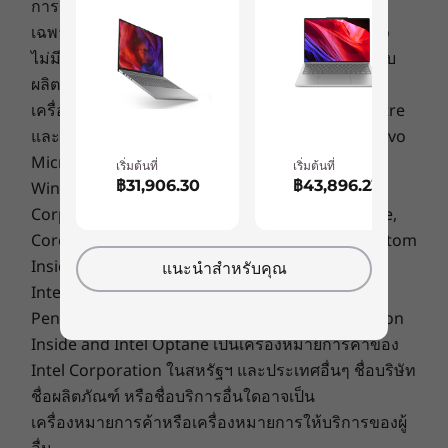
การรับประกัน: การรับประกันในส่วนภูมิภาคจะใช้ได้
ละเอียดสูงที่สดใสให้โทนสีที่กว้างขึ้นและการรับรอง
น้ำหนัก
TÜV เพื่อลดอาการตาล้า และลำโพงหน้าที่ผ่านการ
เฉพาะในกลุ่มประเทศอาเซียนและจีนเท่านั้น Lenovo
รุ่นโลหะ
®
ไม่มีการจัดตั้งตัวแทนหรือการรับประกันที่เกี่ยวข้องกับ
รับรองจาก Dolby
สร้างห้องที่เสียงดังกระหึ่มเพื่อยก
เริ่มต้นที่ 1.85 กก. / 4.08 ปอนด์
ผลิตภัณฑ์หรือบริการของบุคคลที่สาม
ระดับประสบการณ์การรับชมและรับฟังของคุณ
รุ่นพลาสติก
เครื่องหมายการค้า: Lenovo, ThinkPad, ThinkCentre
เริ่มต้นที่ 1.77 กก. / 3.90 ปอนด์
และโลโก้ Lenovo เป็นเครื่องหมายการค้าของ Lenovo
Microsoft, Windows, Windows NT และโลโก้
เริ่มต้นที่
เริ่มต้นที่
สี
฿31,906.30
฿43,896.23
Windows เป็นเครื่องหมายการค้าของ Microsoft
Storm Grey
Corporation. Ultrabook, Celeron, Celeron Inside,
Cloud Grey
Core Inside, Intel, Intel Logo, Intel Atom, Intel Atom
Stone Blue
Inside, Intel Core, Intel Inside, Intel Inside Logo,
แนะนำสำหรับคุณ
Abyss Blue
Intel vPro, Itanium, Itanium Inside, Pentium,
การเชื่อมต่อ
Pentium Inside, vPro Inside, Xeon, Xeon Phi, Xeon
สูงสุด WiFi 6 (2x2 802.11 ax/ac/a/b/g/n)
Inside and Intel Optane เป็นเครื่องหมายการค้าของ
®
Intel Corporation ในสหรัฐฯ และประเทศอื่นๆ ชื่อบริษัท
สูงสุด Bluetooth
5.2
ชื่อผลิตภัณฑ์ หรือชื่อบริการอื่นใดอาจเป็น
พอร์ต/ช่องเสียบ
เครื่องหมายการค้าหรือเครื่องหมายการให้บริการของผู้
2 x USB-C 3.2 Gen 1 (การทำงานเต็มรูปแบบ)
อื่น