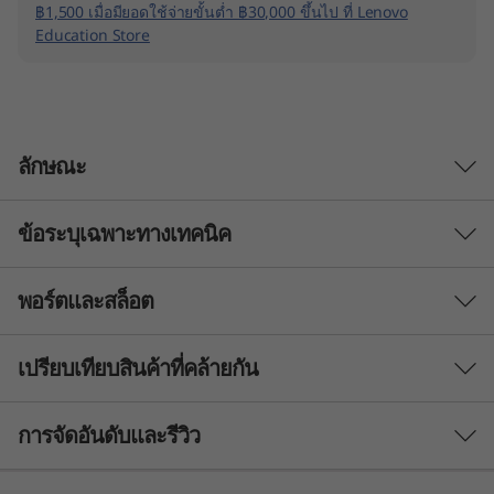
฿1,500 เมื่อมียอดใช้จ่ายขั้นต่ำ ฿30,000 ขึ้นไป ที่ Lenovo
Education Store
ลักษณะ
ข้อระบุเฉพาะทางเทคนิค
พอร์ตและสล็อต
โปรเซสเซอร์
®
สูงสุด Intel
Core™ i7-1260P
เปรียบเทียบสินค้าที่คล้ายกัน
ระบบปฏิบัติการ
3 Similiar products selected
การจัดอันดับและรีวิว
Windows 11 Home
What specs do you want to compare?