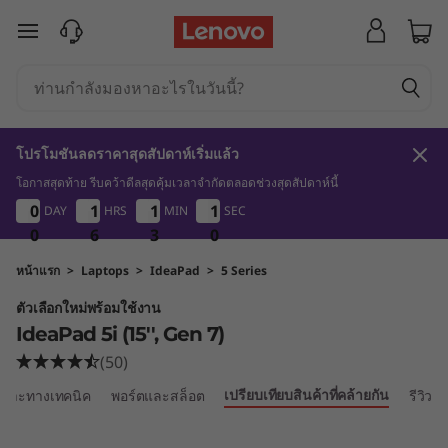
I
ข้ามไปที่เนื้อหาหลัก
d
e
a
โปรโมชันลดราคาสุดสัปดาห์เริ่มแล้ว
P
โอกาสสุดท้าย รีบคว้าดีลสุดคุ้มเวลาจำกัดตลอดช่วงสุดสัปดาห์นี้
0
6
3
8
0
0
0
0
1
1
1
1
1
1
1
1
0
0
DAY
HRS
MIN
SEC
0
0
a
9
0
0
0
6
6
6
3
3
3
8
9
d
หน้าแรก
>
Laptops
>
IdeaPad
>
5 Series
ตัวเลือกใหม่พร้อมใช้งาน
5
IdeaPad 5i (15'', Gen 7)
i
(50)
เปรียบเทียบสินค้าที่คล้ายกัน
เฉพาะทางเทคนิค
พอร์ตและสล็อต
รีวิว
G