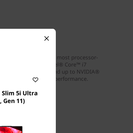
ance
l) can take on even the most processor-
 up to an 11th Gen Intel® Core™ i7
to 16GB DDR4 memory and up to NVIDIA®
aphics, for unbridled performance.
Slim 5i Ultra
, Gen 11)