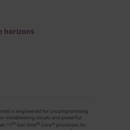
e horizons
 Intel) is engineered for uncompromising
 on mindblowing visuals and powerful
th
®
 an 11
Gen Intel
Core™ processor, its