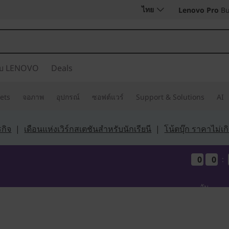
ไทย
Lenovo Pro
Bu
กับ LENOVO
Deals
ets
จอภาพ
อุปกรณ์
ซอฟต์แวร์
Support & Solutions
AI
กิจ
|
เดือนแห่งเวิร์กสเตชันสำหรับนักเรียนี
|
โน้ตบุ๊ก ราคาไม่เ
0
0
0
0
0
0
0
0
:
วัน