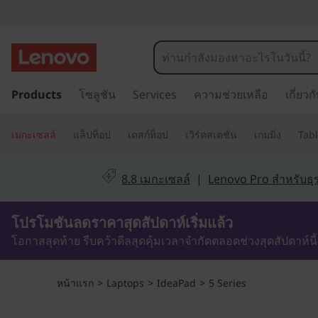
I
d
e
ข้
Products
โซลูชัน
Services
ความช่วยเหลือ
เกี่ยว
า
a
ม
P
ไ
เมกะเซลล์
แล็ปท็อป
เดสก์ท็อป
เวิร์คสเตชั่น
เกมมิ่ง
Tabl
ป
a
ที่
8.8 เมกะเซลล์
|
Lenovo Pro สำหรับธุร
เ
d
นื้
0วัน13ชั่วโมง34นาที36วินาที
โปรโมชันลดราคาสุดสัปดาห์เริ่มแล้ว
5
อ
ห
โอกาสสุดท้าย รีบคว้าดีลสุดคุ้มเวลาจำกัดตลอดช่วงสุดสัปดาห์นี้
i
า
ห
P
หน้าแรก
>
Laptops
>
IdeaPad
>
5 Series
ลั
ก