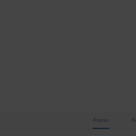
n
t
e
l
)
ลักษณะ
ข