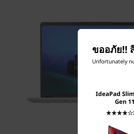
ขออภัย!! ส
Unfortunately nu
IdeaPad Slim 
Gen 11