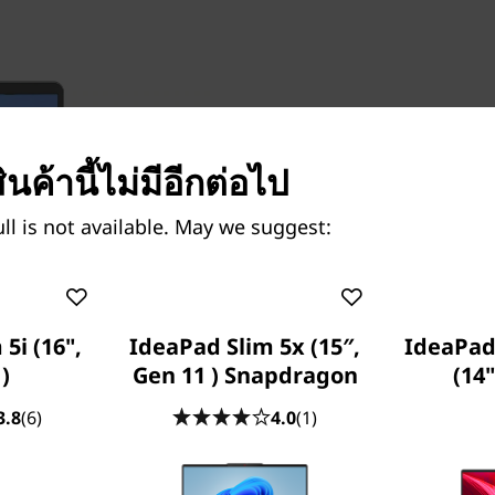
ินค้านี้ไม่มีอีกต่อไป
Unconstrained perform
The IdeaPad 5i Pro (14” Inte
ll is not available. May we suggest:
intensive tasks. Powered by
processor, it features up 
GeForce® MX450 discrete gr
5i (16",
IdeaPad Slim 5x (15″,
IdeaPad 
)
Gen 11 ) Snapdragon
(14"
3.8
(6)
4.0
(1)