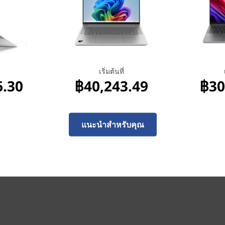
Zero-touch login
เริ่มต้นที่
6.30
฿40,243.49
฿30
Simply flip open your IdeaPad
instantly. Its infrared camer
instant, zero-touch login.
แนะนำสำหรับคุณ