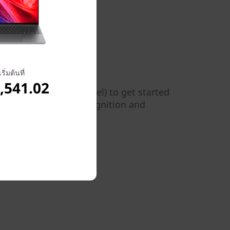
เริ่มต้นที่
,541.02
 5i Pro Gen 6 (14" Intel) to get started
a allows for facial recognition and