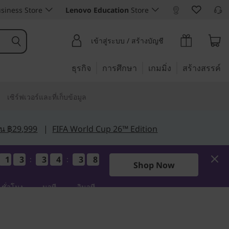
siness Store
Lenovo Education
Store
เข้าสู่ระบบ / สร้างบัญชี
ธุรกิจ
การศึกษา
เกมมิ่ง
สร้างสรรค์
เซิร์ฟเวอร์และที่เก็บข้อมูล
กิน ฿29,999
|
FIFA World Cup 26™ Edition
1
1
1
1
3
3
3
3
3
3
3
3
4
4
4
4
3
3
3
3
7
6
7
6
:
:
Shop Now
ชั่วโมง
นาที
วินาที