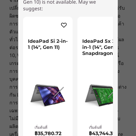
จำเพาะ และความพร้อมในการให้บริการอาจ
Gen 10) is not available. May we
ความเร็วในการถ่ายโอนข้อมูลผ่านพอร์ต USB เป็นค่าโดยประมาณและขึ้นอยู่กับปัจจัยหลาย
ภาพยนตร์ในทุกพิกเซล
เปลี่ยนแปลงได้โดยไม่ต้องแจ้งให้ทราบ Lenovo จะไม่รับ
suggest:
ประการ เช่น ความสามารถในการประมวลผลของอุปกรณ์หลัก/ต่อพ่วง คุณลักษณะของไฟล์ การ
ผิดชอบกรณีที่เกิดความผิดพลาดด้านการถ่ายภาพหรือ
กำหนดค่าของระบบ และสภาพแวดล้อมในการทำงาน ความเร็วจริงจะแตกต่างออกไปและอาจ
ดำดิ่งไปกับจอแสดงผลที่ชัดใสสมจริง ให้มุมมองที่
การพิมพ์ มีรุ่นอื่นวางจำหน่าย ค้นหาเพิ่มเติมได้ที่ร้านค้า
น้อยกว่าที่คาดไว้
กว้างที่พาคุณหลุดเข้าไป ปกป้องดวงตาของคุณด้วย
ตัวแทนจำหน่ายที่ได้รับอนุญาตของ Lenovo
เทคโนโลยี TÜV Low Blue Light ซึ่งลดอาการตาล้า
ทั่วไป:
ตรวจสอบข้อมูลสำคัญจาก Microsoft
ที่อาจมีผล
ระบบไร้สาย
IdeaPad 5i 2-in-
IdeaPad 5x 2-
จากการใช้งานเป็นระยะเวลานานหลายชั่วโมงมา
ต่อระบบที่คุณซื้อ ซึ่งรวมถึงรายละเอียดบน Windows
1 (14", Gen 11)
in-1 (14", Gen 11)
®
พร้อมลำโพง Dolby Audio™ ที่มอบคุณภาพเสียง
WiFi 7* พร้อม Bluetooth
5.4
Snapdragon
10, Windows 8, Windows 7 และการอัพเกรด/ดาวน์
เข้มข้นสมจริง มอบความบันเทิงที่สมบูรณ์แบบ
®
WiFi 6 พร้อม Bluetooth
5.2
เกรดที่อาจเกิดขึ้นได้ Lenovo ไม่มีการจัดตั้งตัวแทนหรือ
*
®
WiFi
7 ต้องใช้ระบบปฏิบัติการ Windows 11รวมถึงเราเตอร์ WiFi 7 แยกต่างหากและ/หรือ
การรับประกันที่เกี่ยวข้องกับผลิตภัณฑ์หรือบริการของ
อุปกรณ์เครือข่ายอื่น ๆ เพื่อให้ตรงตามข้อกำหนดของ WiFi 7 อย่างสมบูรณ์ รองรับมาตรฐาน WiFi
บุคคลที่สาม
ก่อนหน้าและสามารถใช้ได้ในประเทศที่รองรับ WiFi 7 เท่านั้น
การกำหนดราคา: ราคาของตัวแทนจำหน่ายอาจแตกต่าง
กัน Lenovo ไม่ได้กำหนดราคาของตัวแทนจำหน่าย
ข้อมูลจำเพาะอาจแตกต่างกันไปตามภูมิภาค / รุ่น
การรับประกัน: การรับประกันในส่วนภูมิภาคจะใช้ได้
เฉพาะในกลุ่มประเทศอาเซียนและจีนเท่านั้น Lenovo
ไม่มีการจัดตั้งตัวแทนหรือการรับประกันที่เกี่ยวข้องกับ
การออกแบบ
ผลิตภัณฑ์หรือบริการของบุคคลที่สาม
เริ่มต้นที่
เริ่มต้นที่
จอแสดงผล
฿35,780.72
฿43,744.39
เครื่องหมายการค้า: Lenovo, ThinkPad, ThinkCentre