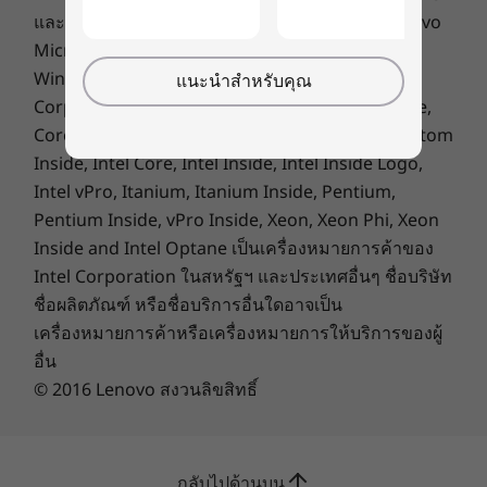
และโลโก้ Lenovo เป็นเครื่องหมายการค้าของ Lenovo
OLED WQXGA (1920 x 1200) ขนาด 14 นิ้ว, อัตราส่วนภาพ
16:10, 400nit, 60Hz, 100% DCI-P3, TÜV Rheinland Low
Microsoft, Windows, Windows NT และโลโก้
Blue Light (ควบคุมด้วยฮาร์ดแวร์/ซอฟต์แวร์)
Windows เป็นเครื่องหมายการค้าของ Microsoft
แนะนำสำหรับคุณ
ให้คุณพร้อมทำงาน และ
จอ LCD WUXGA (1920 x 1200) ขนาด 14 นิ้ว, อัตราส่วนภาพ
Corporation. Ultrabook, Celeron, Celeron Inside,
สร้างแรงบันดาลใจตลอด
16:10, 300nit, 60Hz, 45% NTSC, TÜV Rheinland Low Blue
Core Inside, Intel, Intel Logo, Intel Atom, Intel Atom
Light (ควบคุมด้วยฮาร์ดแวร์/ซอฟต์แวร์)
Inside, Intel Core, Intel Inside, Intel Inside Logo,
เวลา
Intel vPro, Itanium, Itanium Inside, Pentium,
ขนาด (ก x ย x ส)
Pentium Inside, vPro Inside, Xeon, Xeon Phi, Xeon
เข้าใช้งานแล็ปท็อป IdeaPad 5i 2-in-1 Gen 10 ได้
17.5 มม. x 313 มม. x 227 มม. / 0.68 นิ้ว x 12.32 นิ้ว x 8.93
Inside and Intel Optane เป็นเครื่องหมายการค้าของ
ทันทีโดยล็อกอินเข้า Windows Hello และปกป้อง
นิ้ว
Intel Corporation ในสหรัฐฯ และประเทศอื่นๆ ชื่อบริษัท
ความเป็นส่วนตัวของคุณด้วยชัตเตอร์ความเป็นส่วน
ตัวของเว็บแคมจัดการงานต่าง ๆ ด้วยแบตเตอรี่ที่ให้
ชื่อผลิตภัณฑ์ หรือชื่อบริการอื่นใดอาจเป็น
น้ำหนัก
คุณทำงานได้ยาวนานตลอดวัน รีชาร์จได้อย่าง
เครื่องหมายการค้าหรือเครื่องหมายการให้บริการของผู้
เริ่มต้นที่ 1.5 กก. /3.30 ปอนด์
รวดเร็วด้วย Rapid Charge Boost ให้คุณเชื่อมต่อ
อื่น
®
และทำงานได้ตลอดเวลาด้วยพอร์ต USB-C
ปากกา
© 2016 Lenovo สงวนลิขสิทธิ์
อเนกประสงค์และปากกา Lenovo Digital Pen ที่
Base Pen 3.0 (ในกล่อง)
ช่วยจุดประกายความคิดสร้างสรรค์ของคุณ
สี
กลับไปด้านบน