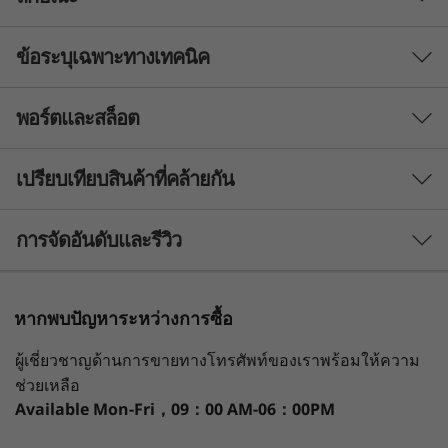
ข้อระบุเฉพาะทางเทคนิค
จัดการแต่ละวันของคุณ
อย่างราบรื่นด้วยพลังงานที่
พอร์ตและสล็อต
ประสิทธิภาพ
เพิ่มขึ้น
โปรเซสเซอร์
เปรียบเทียบสินค้าที่คล้ายกัน
แล็ปท็อป Lenovo IdeaPad 5i 2-in-1 ที่เสริมด้วย AI
®
สูงสุดถึงโปรเซสเซอร์ Intel
Core™ Ultra 7 255H
มาพร้อมความอัจฉริยะที่มากขึ้น รวดเร็วขึ้น และ
3 Similiar products selected
การจัดอันดับและรีวิว
ผลิตมาสำหรับทุกสิ่ง เพิ่มประสิทธิภาพโปรเซสเซอร์
ระบบปฏิบัติการ
®
Intel
Core™ Ultra และ NPU เพื่อปรับงาน AI ให้มี
Windows 11 Pro
ประสิทธิภาพดีที่สุด พีซี AI ที่ใช้งานฮาร์ดแวร์นี้เพิ่ม
Windows 11 Home
กำลังดูอยู่
หากพบปัญหาระหว่างการซื้อ
ประสิทธิภาพ CPU มากขึ้นถึง 30% และ GPU มาก
IdeaPad 5i 2-
IdeaPad 5i 2-
IdeaPad 
ขึ้นถึง 210%ด้วยบานพับที่ปรับได้ 360 องศา จอแสดง
Neural Processing Unit (NPU) หรือหน่วยประมวล
ผู้เชี่ยวชาญด้านการขายทางโทรศัพท์ของเราพร้อมให้ความ
in-1 (14'', Gen
in-1 (14", Gen
in-1 (14"
ผลที่สดใส ความทนทานระดับมาตรฐานทางทหาร
ผลประสาท
10)
11)
11) Snap
ช่วยเหลือ
และแบตเตอรี่ที่ใช้งานได้ยาวนานตลอดวัน จึงพร้อม
ประสิทธิภาพ AI สูงสุด 13 ล้านล้านรายการต่อวินาที (TOPS)
Available
Mon-Fri，09：00 AM-06：00PM
รองรับทุกกิจกรรมประจำวันของคุณ
(31)
1
-
HDMI® 1.4 (รองรับความละเอียดสูงสุด 4K@30Hz)
กราฟิก