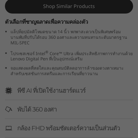
G
Shop Similar Products
e
ตัวเลือกที่ชาญฉลาดเพื่อความคล่องตัว
แล็ปท็อปมัลติโหมดขนาด 14 นิ้ว พกพาสะดวกเป็นพิเศษพร้อม
n
บานพับที่ปรับได้รอบ 360 องศาและความทนทานระดับมาตรฐาน
MIL-SPEC
1
®
โปรเซสเซอร์ Intel
Core™ Ultra เพิ่มประสิทธิภาพการทำงานด้วย
0
Lenovo Digital Pen ที่เป็นอุปกรณ์เสริม
จอแสดงผลที่สดใสและคุณสมบัติลดอาการล้าของดวงตาเหมาะ
(
สำหรับเซสชันการสตรีมและการเรียนที่ยาวนาน
1
พีซี AI ที่เปิดใช้งานฮาร์ดแวร์
4
พับได้ 360 องศา
″
I
กล้อง FHD พร้อมชัตเตอร์ความเป็นส่วนตัว