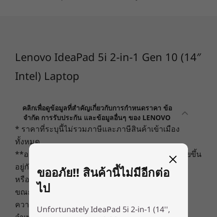
กล้องอินฟราเรด (IR) FHD สูงสุด 1080p พร้อมชัตเตอร์ความ
สะดวกเป็นพิเศษและโดดเด่นสะดุดตา เลือกระหว่าง
เป็นส่วนตัวของเว็บแคม
ฝาครอบโลหะเพรียวบางหรือพลาสติกอย่างมีสไตล์ที่
มีให้เลือกสองสี Lunar Grey หรือ Cosmic Blue ที่
ข้อมูลจำเพาะอาจแตกต่างกันไปตามภูมิภาค / รุ่น
สวยสะดุดตา
Lenovo IdeaPad 5i 2-in-1 Gen 10 (14″
Intel) Laptop
การเชื่อมต่อ
พอร์ต/ช่องเสียบ
คลิกเพื่อดูข้อมูลที่สำคัญเกี่ยวกับการกำหนดราคา ข้อ
ซ้าย:
จำกัด การรับประกัน และข้อมูลอื่นๆ ของ LENOVO
®
USB-C
(USB 10Gbps) 2 พอร์ต พร้อมการส่งกำลังไฟ 3.1
* ราคาที่ระบุนี้ไม่รวมภาษีและภาษีสินค้าเข้าเมือง
®
HDMI
1.4 (รองรับความละเอียดสูงสุด 4K@30Hz)
ทั้งหมด
ชุดรวมหูฟัง / ไมโครโฟน
**อายุการใช้งานแบตเตอรี่จริงอาจแตกต่างกันไปโดยขึ้น
อยู่กับการใช้งานแอพพลิเคชั่น การตั้งค่า คุณลักษณะ
ขออภัย!! สินค้านี้ไม่มีอีกต่อ
ขวา:
หรืองานที่เลือก การกำหนดค่าเครือข่าย อุณหภูมิใน
ไป
ปุ่มเปิด/ปิด
ขณะทำงาน และปัจจัยอื่นๆ อีกมากมาย
USB-A (USB 5Gbps) 2 พอร์ต
ความพร้อมในการให้บริการ: ข้อเสนอ ราคา ข้อมูล
ความเป็นเลิศระดับ
Unfortunately IdeaPad 5i 2-in-1 (14'',
Micro SD Card Reader