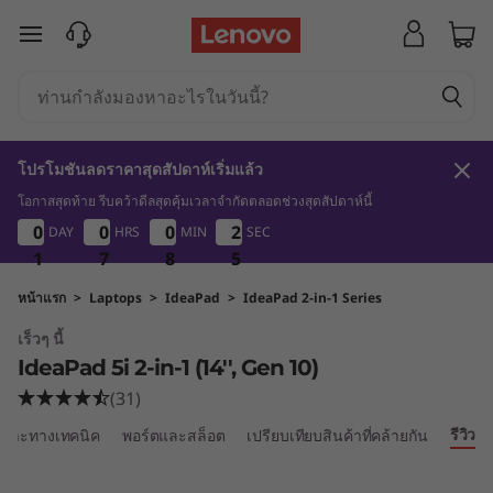
L
ข้ามไปที่เนื้อหาหลัก
e
n
o
โปรโมชันลดราคาสุดสัปดาห์เริ่มแล้ว
v
โอกาสสุดท้าย รีบคว้าดีลสุดคุ้มเวลาจำกัดตลอดช่วงสุดสัปดาห์นี้
1
7
8
3
0
0
0
0
0
0
0
0
0
0
0
0
2
2
2
2
DAY
HRS
MIN
SEC
o
4
1
1
1
7
7
7
8
8
8
3
4
I
หน้าแรก
>
Laptops
>
IdeaPad
>
IdeaPad 2-in-1 Series
เร็วๆ นี้
d
IdeaPad 5i 2-in-1 (14'', Gen 10)
e
(31)
รีวิว
เฉพาะทางเทคนิค
พอร์ตและสล็อต
เปรียบเทียบสินค้าที่คล้ายกัน
a