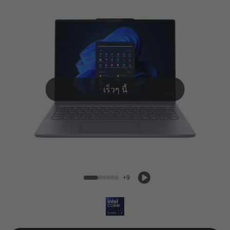
P
a
d
5
i
เร็วๆ นี้
2
-
IdeaPad 5i 2-in-1 (14'', Gen 10)
i
n
+9
-
1