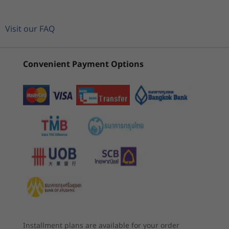
UMA: กราฟิกในตัว
2
-
USB-C® (USB 10Gbps) 2 พอร์ตพร้อมการส่งกำลังไฟ 3.1
Visit our FAQ
หน่วยความจำ
ช่องสัญญาณคู่ LPDDR5X (6400MHz) สูงสุด 24GB
3
-
ชุดรวมหูฟัง / ไมโครโฟน
Convenient Payment Options
เริ่มต้นที่
เริ่มต้นที่
อุปกรณ์จัดเก็บข้อมูล
฿35,780.72
฿43,744
4
-
USB-A (USB 5Gbps) 2 พอร์ต
สูงถึง 1TB M.2 PCIe Gen4 SSD TLC (2242)
แบตเตอรี่
ร้านค้า
ร้านค
5
-
ตัวอ่านการ์ด Micro SD
พกพาสะดวก ยืดหยุ่นปรับ
57Whr
รองรับการชาร์จเร็วพิเศษ (15 นาที = ใช้งานได้ 2 ชั่วโมง)
ได้ 360 องศา
6
-
ปุ่มเปิด/ปิด
Explore All Laptops
เสียง
อุปกรณ์ขนาด 14 นิ้วที่รองรับการใช้งาน
Dolby Audio™
อเนกประสงค์ ไม่ว่าจะเป็นทำงานโครงการให้เสร็จ
ลำโพง 2W 2 ตัว
สิ้น สตรีมรายการโชว์หรือร่างแนวคิดต่าง ๆ นี้ มา
ไมโครโฟนอาร์เรย์คู่
พร้อมบานพับที่ปรับได้ 360 องศา ให้คุณปรับเปลี่ยน
โหมดการใช้งานระหว่างแล็ปท็อป กางแบบเต้นท์
กล้อง
Installment plans are available for your order
แบบตั้ง และแบบแท็บเล็ตได้อย่างง่ายดายพกพา