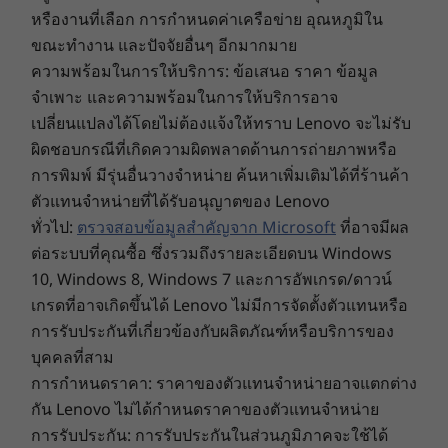
ปุ่มสวิตช์
หรืองานที่เลือก การกำหนดค่าเครือข่าย อุณหภูมิใน
หรือเล่นเกมระดับ AAA ล่าสุดด้วยตัวเลือกการ์ดแสดง
หูฟัง / ไมค์แบบคอมโบ
ขณะทำงาน และปัจจัยอื่นๆ อีกมากมาย
ผล AMD Radeon™ RX 6600M และ VRAM 8GB
ด้านหลัง:
ความพร้อมในการให้บริการ: ข้อเสนอ ราคา ข้อมูล
2 x USB 2.0
USB 3.2 Gen 2 (การชาร์จขณะพักเครื่อง)
จำเพาะ และความพร้อมในการให้บริการอาจ
USB-C 3.2 Gen 2
เปลี่ยนแปลงได้โดยไม่ต้องแจ้งให้ทราบ Lenovo จะไม่รับ
DisplayPort ขาออก
ผิดชอบกรณีที่เกิดความผิดพลาดด้านการถ่ายภาพหรือ
การชาร์จไฟ DC
การพิมพ์ มีรุ่นอื่นวางจำหน่าย ค้นหาเพิ่มเติมได้ที่ร้านค้า
LAN ขาเข้า
ตัวแทนจำหน่ายที่ได้รับอนุญาตของ Lenovo
สูงสุด:
ทั่วไป:
ตรวจสอบข้อมูลสำคัญจาก Microsoft
ที่อาจมีผล
USB-C 2.0
ต่อระบบที่คุณซื้อ ซึ่งรวมถึงรายละเอียดบน Windows
ความเร็วในการถ่ายโอนของพอร์ต USB เป็นค่าโดยประมาณและขึ้นอยู่กับหลายปัจจัย เช่น ความ
10, Windows 8, Windows 7 และการอัพเกรด/ดาวน์
สามารถในการประมวลผลของอุปกรณ์โฮสต์/อุปกรณ์ต่อพ่วง คุณลักษณะของไฟล์ การกำหนดค่า
เกรดที่อาจเกิดขึ้นได้ Lenovo ไม่มีการจัดตั้งตัวแทนหรือ
ระบบ และสภาพแวดล้อมของระบบปฏิบัติการ ทั้งนี้ ความเร็วในการใช้งานจริงจะแตกต่างกันไป
การรับประกันที่เกี่ยวข้องกับผลิตภัณฑ์หรือบริการของ
ความสามารถในการควบคุมแบบคู่
และอาจน้อยกว่าที่คาดไว้
บุคคลที่สาม
Yoga AIO 7 แบบออลอินวันสามารถใช้งานร่วมกับ
สิ่งที่อยู่ในกล่อง
การกำหนดราคา: ราคาของตัวแทนจำหน่ายอาจแตกต่าง
อุปกรณ์โปรดอื่นๆ เช่น แล็ปท็อปและโทรศัพท์ของ
กัน Lenovo ไม่ได้กำหนดราคาของตัวแทนจำหน่าย
Yoga AIO 7 (AMD 27 นิ้ว)
คุณ เชื่อมต่อโน้ตบุ๊กของคุณเข้ากับพอร์ต USB-C
อะแดปเตอร์ AC 300W
การรับประกัน: การรับประกันในส่วนภูมิภาคจะใช้ได้