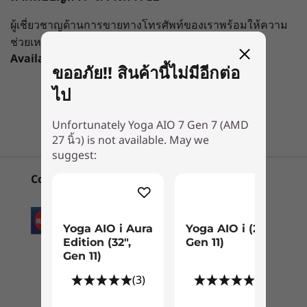
Gen 7 (AMD 27
Aura Edition
(27", Gen
หน่วยความจำ
นิ้ว)
(32", Gen 11)
ผู้เชี่ยวชาญด้านการขายทางโทรศัพท์ของเราพร้อมให้ความ
2
-
ปุ่มเปิด/ปิดเครื่อง
LPDDR5 สูงสุดถึง 16GB
ช่วยเหลือ
(3)
(1
Available
Mon-Fri，09：00 AM-06：00PM
พื้นที่จัดเก็บข้อมูล
ขออภัย!! สินค้านี้ไม่มีอีกต่อ
3
-
การชาร์จไฟ DC
PCIe SSD สูงสุดถึง 1TB
ไป
แชทกับเรา
การรักษาความปลอดภัย
4
-
DisplayPort ขาออก
Unfortunately Yoga AIO 7 Gen 7 (AMD
ชัตเตอร์ปิดเว็บแคมเพื่อความเป็นส่วนตัว
27 นิ้ว) is not available. May we
เข้าสู่ระบบด้วยการรู้จําใบหน้า
suggest:
เริ่มต้นที่
เริ่มต้นที่
5
-
USB 3.2 Gen 2
฿85,144.49
฿43,034
Convenient Payment Options
เสียง
โรงภาพยนตร์ส่วนตัวของคุณ
® จำนวน 2 ตัว
6
-
LAN ขาเข้า
ลำโพงสเตอริโอ 5W ที่ได้รับการรับรองจาก JBL
หน่วยประมวลผล
เปลี่ยนบ้านของคุณให้เป็นโรงภาพยนตร์ด้วย Yoga
โมบายล์
Yoga AIO i Aura
Yoga AIO i (27",
AIO 7 เดสก์ท็อปแบบออลอินวันนี้มีจอแสดงผล 4K
กล้อง
โปรเซสเซอร์สูงสุด
Edition (32",
Gen 11)
IPS ไร้ขอบขนาด 27 นิ้วเพื่อการรับชมที่เต็มตา สตรี
7
-
USB 2.0
AMD Ryzen™ 7
Gen 11)
กล้องไฮบริด FHD + IR 5MP
6800H
มวิดีโอโปรดของคุณบนจอแสดงผล UHD 95% DCI-
(3)
(1)
P3 ที่สว่างสดใส ซึ่งมีเฉดสีที่แม่นยำและสมจริงเป็น
ขนาด (สูง x กว้าง x ลึก)
8
-
USB 2.0
ระบบปฏิบัติการ
®
พิเศษ เพิ่มพลังเสียงด้วยลำโพง 5W JBL
แบบคู่ พร้อม