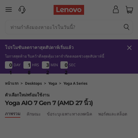
Y
ข้ามไปที่เนื้อหาหลัก
o
g
a
โปรโมชันลดราคาสุดสัปดาห์เริ่มแล้ว
A
โอกาสสุดท้าย รีบคว้าดีลสุดคุ้มเวลาจำกัดตลอดช่วงสุดสัปดาห์นี้
1
8
2
2
0
0
0
0
1
1
1
1
3
3
3
3
0
0
0
0
DAY
HRS
MIN
SEC
I
1
1
1
8
8
8
2
2
2
1
2
1
O
หน้าแรก
>
Desktops
>
Yoga
>
Yoga A Series
ตัวเลือกใหม่พร้อมใช้งาน
7
Yoga AIO 7 Gen 7 (AMD 27 นิ้ว)
G
ภาพรวม
ลักษณะ
ข้อระบุเฉพาะทางเทคนิค
พอร์ตและสล็อต
เป
e