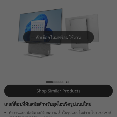
n
7
(
2
ตัวเลือกใหม่พร้อมใช้งาน
7
″
A
Yoga AIO 7 Gen 7 (AMD 27 นิ้ว)
M
+8
D
Shop Similar Products
)
เดสก์ท็อปที่ทันสมัยสำหรับยุคไฮบริดรูปแบบใหม่
ทำงานแบบมัลติทาสก์ด้วยความเร็วในรูปแบบใหม่จากโปรเซสเซอร์