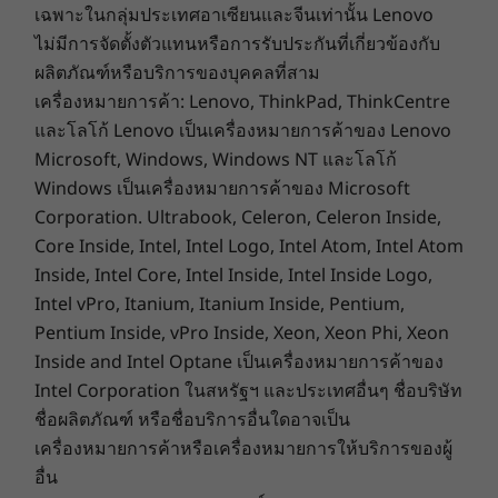
ของ AIO 7 ที่ทำงานได้เต็มรูปแบบ เพื่อเข้าถึงเสียงที่
คู่มือเริ่มต้นใช้งานอย่างย่อ
เฉพาะในกลุ่มประเทศอาเซียนและจีนเท่านั้น Lenovo
ดังยิ่งขึ้น ภาพที่สวยขึ้น และการควบคุมแบบคู่ด้วย
ไม่มีการจัดตั้งตัวแทนหรือการรับประกันที่เกี่ยวข้องกับ
คีย์บอร์ดและเมาส์เพียงตัวเดียว ทั้งหมดนี้ทำได้ใน
ซอฟต์แวร์ที่มาพร้อมเครื่อง
ผลิตภัณฑ์หรือบริการของบุคคลที่สาม
ขณะที่ชาร์จแล็ปท็อปของคุณไปด้วย เชื่อมต่อ
Lenovo Vantage
เครื่องหมายการค้า: Lenovo, ThinkPad, ThinkCentre
โทรศัพท์ของคุณกับจอแสดงผลผ่านการแคสต์แบบ
Microsoft Office 365 รุ่นทดลองใช้
และโลโก้ Lenovo เป็นเครื่องหมายการค้าของ Lenovo
ไร้สาย และเรียกดูแอปโซเชียลมีเดียที่คุณชื่นชอบบน
Amazon Alexa*
Microsoft, Windows, Windows NT และโลโก้
หน้าจอขนาดใหญ่
*สหรัฐอเมริกา สหราชอาณาจักร และเยอรมนีเท่านั้น
Windows เป็นเครื่องหมายการค้าของ Microsoft
Corporation. Ultrabook, Celeron, Celeron Inside,
ข้อมูลจำเพาะอาจแตกต่างกันไป โดยขึ้นอยู่กับภูมิภาค/รุ่น
Core Inside, Intel, Intel Logo, Intel Atom, Intel Atom
Inside, Intel Core, Intel Inside, Intel Inside Logo,
Intel vPro, Itanium, Itanium Inside, Pentium,
Pentium Inside, vPro Inside, Xeon, Xeon Phi, Xeon
Inside and Intel Optane เป็นเครื่องหมายการค้าของ
Intel Corporation ในสหรัฐฯ และประเทศอื่นๆ ชื่อบริษัท
ชื่อผลิตภัณฑ์ หรือชื่อบริการอื่นใดอาจเป็น
เครื่องหมายการค้าหรือเครื่องหมายการให้บริการของผู้
อื่น
ดีไซน์ทันสมัยเพื่อความอุ่นใจ