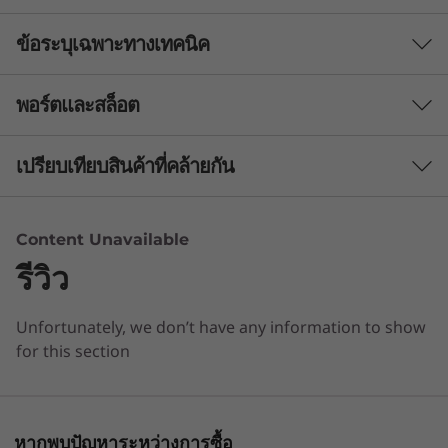
ข้อระบุเฉพาะทางเทคนิค
พอร์ตและสล็อต
โปรเซสเซอร์
โมบายล์โปรเซสเซอร์สูงสุด AMD Ryzen™ 7 6800H
เปรียบเทียบสินค้าที่คล้ายกัน
ระบบปฏิบัติการ
3 Similiar products selected
สูงสุด Windows 11 Pro
Content Unavailable
จอแสดงผลแบบกดเพื่อหมุน
รีวิว
กราฟิก
What specs do you want to compare?
การออกแบบที่ยืดหยุ่นของ Yoga AIO 7 แบบออลอิน
สูงสุด AMD Radeon™ RX 6600M 8GB
วันช่วยให้คุณหมุนจอแสดงผลได้ 90 องศาด้วยการ
Unfortunately, we don’t have any information to show
หน่วยประมวลผล
ระบบปฏิบัติการ
หน่วยความจำ
กราฟิก AMD Radeon™ ในตัว
กดเพียงนิ้วเดียว ปรับความสูงของจอแสดงผลได้อย่าง
for this section
ราบรื่นโดยยกหน้าจอขึ้นหรือกดลงเพื่อให้ได้มุมมอง
จอแสดงผล
ที่สมบูรณ์แบบ เอียงไปข้างหน้าและข้างหลังเพื่อ
IPS 4K (3840 x 2160) ขนาด 27 นิ้ว, 95% DCI-P3, ขอบจอ
กำลังดูอยู่
โฟกัสกับงาน หรือนั่งเอนหลังได้โดยที่ยังมองเห็นหน้า
แคบ 4 ด้าน
จอของคุณได้ชัด
1
-
ปุ่มสวิตช์
Yoga AIO 7
Yoga AIO i
Yoga AIO
หากพบปัญหาระหว่างการซื้อ