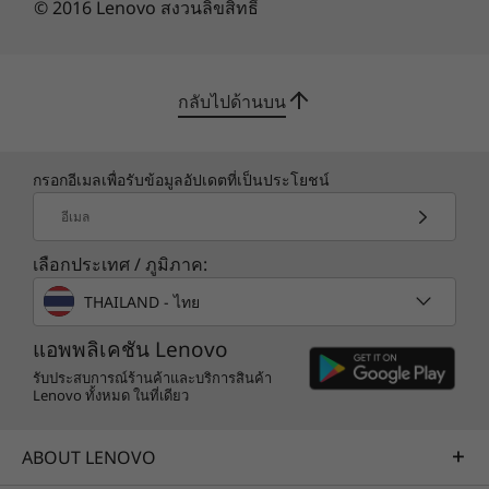
© 2016 Lenovo สงวนลิขสิทธิ์
ตอนนี้ Yoga AIO 7 มีฐานที่เล็กลงเพื่อให้มีพื้นที่บน
โต๊ะมากขึ้น และขอบแผงที่บางลงเพื่อความรู้สึกที่
กว้างเมื่อคุณย้ายจากหน้าจอหนึ่งไปอีกหน้าจอหนึ่ง
กลับไปด้านบน
กล้อง IR 5MP แสดงภาพที่กว้างขึ้นเมื่อทำการ
ประชุมผ่านวิดีโอ ไลฟ์สตรีมมิ่ง หรือทำ vlog และนำ
คุณเข้าสู่พีซีของคุณภายในไม่กี่วินาทีผ่านการรู้จํา
กรอกอีเมลเพื่อรับข้อมูลอัปเดตที่เป็นประโยชน์
ใบหน้า นอกจากนี้ คุณยังสามารถปิดชัตเตอร์เว็บ
แคมในตัวเพื่อความเป็นส่วนตัวได้อย่างเต็มที่
อีเมล
เลือกประเทศ / ภูมิภาค:
THAILAND - ไทย
แอพพลิเคชัน Lenovo
รับประสบการณ์ร้านค้าและบริการสินค้า
Lenovo ทั้งหมด ในที่เดียว
ABOUT LENOVO