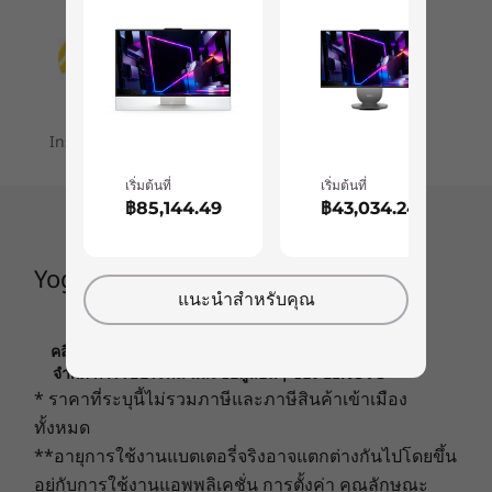
242 มม. x 614.6 มม. x 475.1 มม. / 9.53 นิ้ว x 24.20 นิ้ว x
สูงสุด Windows 11
การออกแบบเฉพาะตัวของ Lenovo เพื่อสร้างเสียง
Pro
18.70 นิ้ว
เบสที่เต็มอิ่มและดังยิ่งขึ้น
9
-
USB-C 3.2 Gen 2
น้ำหนัก
หน่วยความจำ
LPDDR5 สูงสุดถึง
เริ่มต้นที่ 12.39 กก. / 27.32 ปอนด์
10
-
USB-C 3.2 Gen 2
16GB
Installment plans are available for your order
สี
ประเภทจอแสดง
เริ่มต้นที่
เริ่มต้นที่
11
-
USB-A 3.2 Gen 2
Cloud Grey
ผล
฿85,144.49
฿43,034.24
IPS 4K (3840 x
การเชื่อมต่อ
2160) ขนาด 27 นิ้ว,
12
-
หูฟัง / ไมค์แบบคอมโบ
DCI-P3 95%
Yoga AIO 7 Gen 7 (27″ AMD)
สูงสุด WiFi 6 802.11ax/ac
แนะนำสำหรับคุณ
®
Bluetooth
5.0 คอมโบพร้อมการ์ด WiFi
ร้านค้า
ร้านค
13
-
จอยสติ๊กสำหรับ OSD
คลิกเพื่อดูข้อมูลที่สำคัญเกี่ยวกับการกำหนดราคา ข้อ
พอร์ต/ช่องเสียบ
เครื่องยนต์ทรงพลังสำหรับบ้าน
จำกัด การรับประกัน และข้อมูลอื่นๆ ของ LENOVO
ด้านข้าง:
* ราคาที่ระบุนี้ไม่รวมภาษีและภาษีสินค้าเข้าเมือง
การออกแบบอันทรงพลังของ Yoga AIO 7 สร้างขึ้น
USB-C 3.2 Gen 2
Explore All Desktops
ทั้งหมด
สำหรับโฮมออฟฟิศที่มีความต้องการสูงหรือครัว
USB-A 3.2 Gen 2
**อายุการใช้งานแบตเตอรี่จริงอาจแตกต่างกันไปโดยขึ้น
เรือนที่มีงานยุ่ง จัดการโปรเจกต์แบบมัลติทาสก์ด้วย
จอยสติ๊กสำหรับการแสดงผลบนหน้าจอ (OSD)
อยู่กับการใช้งานแอพพลิเคชั่น การตั้งค่า คุณลักษณะ
โมบายล์โปรเซสเซอร์ AMD Ryzen™ 6000 Series