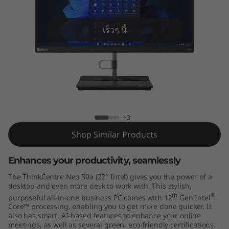
e
N
เร็วๆ นี้
e
o
3
ThinkCentre Neo 30a 22 inch Intel
0
+3
a
Shop Similar Products
(
Enhances your productivity, seamlessly
2
The ThinkCentre Neo 30a (22″ Intel) gives you the power of a
desktop and even more desk to work with. This stylish,
2
th
®
purposeful all-in-one business PC comes with 12
Gen Intel
Core™ processing, enabling you to get more done quicker. It
"
also has smart, AI-based features to enhance your online
meetings, as well as several green, eco-friendly certifications.