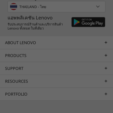
so it can turn into a voice-activated smart
Specifications may vary depending upon region / model.
THAILAND - ไทย
display instantly.
แอพพลิเคชัน Lenovo
รับประสบการณ์ร้านค้าและบริการสินค้า
Lenovo ทั้งหมด ในที่เดียว
ABOUT LENOVO
PRODUCTS
SUPPORT
RESOURCES
PORTFOLIO
Designed for today & tomorrow