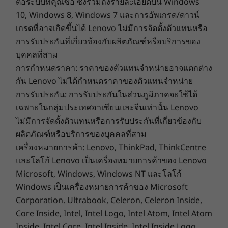
ต่อระบบที่คุณซื้อ ซึ่งรวมถึงรายละเอียดบน Windows
processing capability of host/peripheral devices, file attributes, system configuration
10, Windows 8, Windows 7 และการอัพเกรด/ดาวน์
and operating environments; actual speeds will vary and may be less than expected.
เกรดที่อาจเกิดขึ้นได้ Lenovo ไม่มีการจัดตั้งตัวแทนหรือ
การรับประกันที่เกี่ยวข้องกับผลิตภัณฑ์หรือบริการของ
Internal Bay
Built-in versatility & security
บุคคลที่สาม
2.5″ HDD
การกำหนดราคา: ราคาของตัวแทนจำหน่ายอาจแตกต่าง
Engineered with to be both versatile and
Optional: Optical Disk Drive
กัน Lenovo ไม่ได้กำหนดราคาของตัวแทนจำหน่าย
secure, the ThinkCentre Neo 30a (22" Intel) has
การรับประกัน: การรับประกันในส่วนภูมิภาคจะใช้ได้
an array of ports, including USB 3.2, for all your
Green Certifications
เฉพาะในกลุ่มประเทศอาเซียนและจีนเท่านั้น Lenovo
PC accessories. This all-in-one also has a Smart
®
Energy Star
8.0 (pending certification)
ไม่มีการจัดตั้งตัวแทนหรือการรับประกันที่เกี่ยวข้องกับ
Cable Clip to deter against theft. And it’s
Low Halogen (only Chassis)
ผลิตภัณฑ์หรือบริการของบุคคลที่สาม
ThinkShield compliant, customizable end-to-
®
EPEAT
Silver
เครื่องหมายการค้า: Lenovo, ThinkPad, ThinkCentre
end security solutions to safeguard your
TÜV Low Blue-Light Certification
device and data.
และโลโก้ Lenovo เป็นเครื่องหมายการค้าของ Lenovo
TÜV Low Noise Certification
Microsoft, Windows, Windows NT และโลโก้
Low Frequency Flash Certification
Windows เป็นเครื่องหมายการค้าของ Microsoft
Environmental Results Program (ERP)
Corporation. Ultrabook, Celeron, Celeron Inside,
The Eco Declaration (TED)
Core Inside, Intel, Intel Logo, Intel Atom, Intel Atom
California Energy Commission (CEC)
Inside, Intel Core, Intel Inside, Intel Inside Logo,