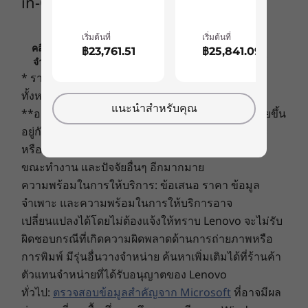
in-One
viewing with stunning visuals, vivid colors, and
Weight
brilliant clarity. This space-saving all-in-one
เริ่มต้นที่
เริ่มต้นที่
Starting from 5.73kg / 12.6lbs
ThinkCentre is a breeze to set up anywhere.
คลิกเพื่อดูข้อมูลที่สำคัญเกี่ยวกับการกำหนดราคา ข้อ
฿23,761.51
฿25,841.09
What’s more, it’s designed with the planet in
จำกัด การรับประกัน และข้อมูลอื่นๆ ของ LENOVO
Connectivity
mind and made from 65% post-consumer
* ราคาที่ระบุนี้ไม่รวมภาษีและภาษีสินค้าเข้าเมือง
2 x 2 AX Wi-Fi 6
recycled content and ocean-bound plastic for
ทั้งหมด
2 x 2 AC Wi-Fi 5
แนะนำสำหรับคุณ
packaging.
**อายุการใช้งานแบตเตอรี่จริงอาจแตกต่างกันไปโดยขึ้น
®
Bluetooth
5.0
อยู่กับการใช้งานแอพพลิเคชั่น การตั้งค่า คุณลักษณะ
หรืองานที่เลือก การกำหนดค่าเครือข่าย อุณหภูมิใน
Ports / Slots
ขณะทำงาน และปัจจัยอื่นๆ อีกมากมาย
2 x USB 3.2 Gen 2
ความพร้อมในการให้บริการ: ข้อเสนอ ราคา ข้อมูล
2 x USB 2.0
จำเพาะ และความพร้อมในการให้บริการอาจ
HDMI-out
เปลี่ยนแปลงได้โดยไม่ต้องแจ้งให้ทราบ Lenovo จะไม่รับ
Headphone / mic combo
ผิดชอบกรณีที่เกิดความผิดพลาดด้านการถ่ายภาพหรือ
DC-in
การพิมพ์ มีรุ่นอื่นวางจำหน่าย ค้นหาเพิ่มเติมได้ที่ร้านค้า
LAN in
ตัวแทนจำหน่ายที่ได้รับอนุญาตของ Lenovo
ทั่วไป:
ตรวจสอบข้อมูลสำคัญจาก Microsoft
ที่อาจมีผล
USB port transfer speeds are approximate and depend on many factors, such as