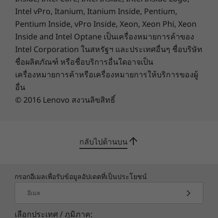
Intel vPro, Itanium, Itanium Inside, Pentium,
Preloaded Software
Pentium Inside, vPro Inside, Xeon, Xeon Phi, Xeon
AI Meeting Manager
Inside and Intel Optane เป็นเครื่องหมายการค้าของ
Alexa
Intel Corporation ในสหรัฐฯ และประเทศอื่นๆ ชื่อบริษัท
Lenovo Smart Appearance
ชื่อผลิตภัณฑ์ หรือชื่อบริการอื่นใดอาจเป็น
Lenovo Vantage
เครื่องหมายการค้าหรือเครื่องหมายการให้บริการของผู้
®
Microsoft
Office 2021 Trial
อื่น
McAfee™ LiveSafe™ Trial
© 2016 Lenovo สงวนลิขสิทธิ์
AC Adapter
90W
Smarter collaboration, made easy
กลับไปด้านบน
What's in the Box
With AI Meeting Manager and its various smart
tools, including Translator, Voice-to-Text,
ThinkCentre N30a (22″ Intel) All-in-One
Meeting Notes Editor, and Subtitles, meetings
AC Adapter
กรอกอีเมลเพื่อรับข้อมูลอัปเดตที่เป็นประโยชน์
are easier to run and attend. Annoying
Wireless Keyboard
background noises will be a thing of the past,
อีเมล
Wireless Mouse
and you can hear everyone loud and clear. In
Quick Start Guide
เลือกประเทศ / ภูมิภาค:
addition, this AIO supports Alexa Show Mode