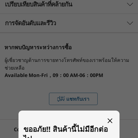
i
th
®
Up to 12
Gen Intel
Core™ i5
เปรียบเทียบสินค้าที่คล้ายกัน
n
Operating System
3 Similiar products selected
การจัดอันดับและรีวิว
Windows 11 Home
-
Windows 11 Pro – Lenovo recommends Windows 11
O
Pro for business
กำลังดูอยู่
หากพบปัญหาระหว่างการซื้อ
n
ThinkCentre
Lenovo
Lenovo
Display
Powerful & purposeful
ผู้เชี่ยวชาญด้านการขายทางโทรศัพท์ของเราพร้อมให้ความ
Neo 30a 22
ThinkCentre
ThinkCe
21.5″ FHD 16:9, WVA, LED, back-light, borderless, LCD,
1
-
Power button
e
inch Intel
Neo 50q Gen 5
Neo 50a
ช่วยเหลือ
250nits
th
®
(Intel) Tiny PC
(27 Inch 
Combining the latest 12
Gen Intel
Core™
Available
Mon-Fri，09：00 AM-06：00PM
processors) with integrated graphics and
2
-
Headphone / mic combo
(1)
(9)
(9
Memory
DDR4 memory, the ThinkCentre Neo 30a (22"
Up to 8GB DDR4
Intel) All-in-One delivers truly outstanding
แชทกับเรา
3
-
DC-in
performance. It handles everything with ease,
Storage
from multitasking to content creation and
Up to 1TB 2.5″ 5400rpm HDD
seamless collaboration. Wherever you’re
4
-
HDMI-out
Up to 512GB M.2 PCIe SSD
working from, this space-saving all-in-one has
ขออภัย!! สินค้านี้ไม่มีอีกต่อ
Convenient Payment Options
all you need to get the job done, fast.
เริ่มต้นที่
เริ่มต้นที่
Graphics