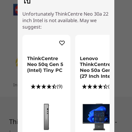
ไป
฿23,761.51
฿25,841
5
-
2 x USB 3.2 Gen 2
®
Integrated Intel
UHD graphics
Unfortunately ThinkCentre Neo 30a 22
inch Intel is not available. May we
Security
6
-
RJ45
ร้านค้า
ร้านค
suggest:
ThinkShield Compliant
Trusted Platform Module (TPM) 2.0
7
-
2 x USB 2.0
Optional: Smart Cable Clip
Explore All Desktops
ThinkCentre
Lenovo
Audio
8
-
Optional: Optical Disk Drive
Neo 50q Gen 5
ThinkCentre
2 x 3W
(Intel) Tiny PC
Neo 50a Gen 5
®
Audio by Harman
(27 Inch Intel)
Installment plans are available for your order
(9)
(97)
Camera
720P
Single mic (optional: dual mic)
Eye-catching & sustainable
Dimensions (H x W x D)
ThinkCentre Neo 30a (22" Intel) All-
405mm x 185mm x 490mm / 15.94″ x 7.30″ x 19.30″
The vibrant 21.5" FHD display offers wide-angle