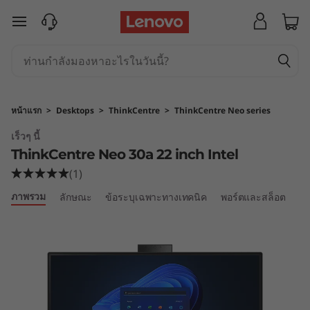
T
ข้ามไปที่เนื้อหาหลัก
h
i
n
หน้าแรก
>
Desktops
>
ThinkCentre
>
ThinkCentre Neo series
k
เร็วๆ นี้
ThinkCentre Neo 30a 22 inch Intel
C
(1)
e
ภาพรวม
ลักษณะ
ข้อระบุเฉพาะทางเทคนิค
พอร์ตและสล็อต
เป
n
t
r