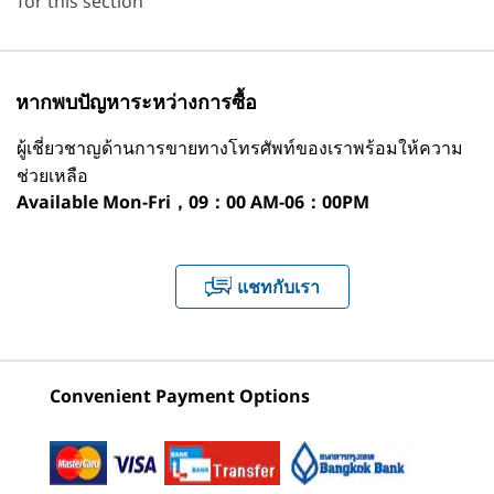
for this section
(Intel) Tower
Neo 50q Gen 5
Neo 50a
ราบรื่นขึ้น เปิดโอกาสให้ตัดสินใจอย่างชาญฉลาด
*มีเฉพาะบางเวอร์ชันที่พร้อมติดตั้งล่วงหน้า
1
-
อุปกรณ์เสริม: ตัวเลือกเสริมไดรฟ์ดิสก์ออปติคัลแบบบาง
(Intel) Tiny PC
(27 Inch 
และเพิ่มประสิทธิภาพการทำงานสูงสุดเหมาะอย่าง
(ODD)
ยิ่งสำหรับนักวิเคราะห์ข้อมูล นักพัฒนาซอฟต์แวร์
(9)
(9
หน่วยประมวลผลประสาทเทียม (NPU)
หากพบปัญหาระหว่างการซื้อ
ระดับเริ่มต้น และนักตัดต่อวิดีโอ
ประสิทธิภาพ AI สูงสุด 13 ล้านล้านการประมวลผลต่อวินาที
2
-
ปุ่มเปิด/ปิด
(TOPS) ด้วย Intel®
ผู้เชี่ยวชาญด้านการขายทางโทรศัพท์ของเราพร้อมให้ความ
ช่วยเหลือ
กราฟิก
Available
Mon-Fri，09：00 AM-06：00PM
3
-
ตัวเลือก: ตัวอ่านการ์ด
กราฟิก Intel® UMA
เริ่มต้นที่
เริ่มต้นที่
เริ่มต้นที่
4
-
ไมโครโฟน
หน่วยความจำ
แชทกับเรา
฿22,819.33
฿23,761.51
฿25,841
สูงสุด 64GB (5600MHz), 2 x DDR5, UDIMM
5
-
คอมโบหูฟัง / ไมค์
ที่เก็บข้อมูล
ร้านค้า
ร้านค
คอมพิวเตอร์ขับเคลื่อนด้วย AI ได้รับการออกแบบ
สูงสุด 2TB SDD (2 X NVMe M.2 PCIe Gen 4x4 SSD 1TB
Convenient Payment Options
เพื่อธุรกิจ
6
-
USB-C® (USB 5Gbps)
each)
ยกระดับงานของคุณ เรียบ
Explore All Desktops
เสียง
7
-
USB-A (USB ความเร็วสูง) จำนวน 2 พอร์ต โดยมี 1 พอร์ต