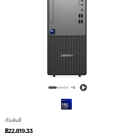
e
N
e
o
5
0
t
ThinkCentre Neo 50t Gen 6 (Intel)
G
+8
Tower
e
n
เริ่มต้นที่
6
฿22,819.33