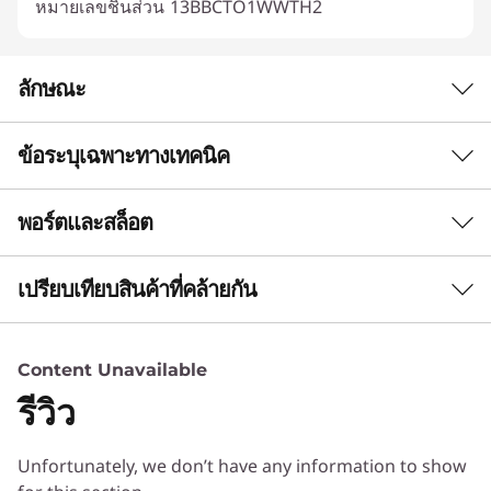
หมายเลขชิ้นส่วน
13BBCTO1WWTH2
ลักษณะ
ข้อระบุเฉพาะทางเทคนิค
เดสก์ท็อป AI สมัยใหม่เพื่อตอบโจทย์ธุรกิจขนาดเล็ก
และขนาดกลาง (SMB)
พอร์ตและสล็อต
ประสิทธิภาพ
การทำงานหลายอย่าง
พร้อมกันอย่างลื่นไหลและ
โปรเซสเซอร์
เปรียบเทียบสินค้าที่คล้ายกัน
สูงสุดด้วย Intel® Core™ Ultra 7
ประสิทธิภาพอันทรงพลัง
3 Similiar products selected
ระบบปฏิบัติการ
Content Unavailable
®
ขับเคลื่อนด้วยโปรเซสเซอร์ Intel
Core™ Ultra
Windows 11 Pro - Lenovo แนะนำ Windows 11 Pro
รีวิว
คอมพิวเตอร์ในแนวตั้ง Lenovo ThinkCentre Neo
สำหรับธุรกิจ
กำลังดูอยู่
50t Gen 6 เหมาะอย่างยิ่งสำหรับพื้นที่ทำงานยุคใหม่
Windows 11 Home
และธุรกิจขนาดเล็กถึงขนาดกลาง ด้วยความ
ThinkCentre
Lenovo
Lenovo
Unfortunately, we don’t have any information to show
®
ระบบปฏิบัติการ Ubuntu Linux
*
สามารถ AI ขั้นสูง พีซีเครื่องนี้ช่วยให้การดำเนินงาน
Neo 50t Gen 6
ThinkCentre
ThinkCe