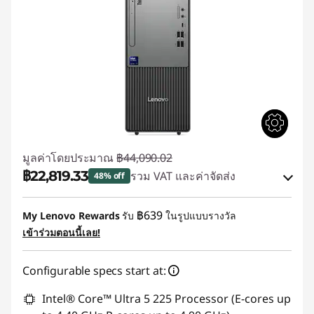
มูลค่าโดยประมาณ
฿44,090.02
฿22,819.33
รวม VAT และค่าจัดส่ง
48% off
ประหยัดทันที :
-฿20,825.40
฿639
My Lenovo Rewards
รับ
ในรูปแบบรางวัล
เข้าร่วมตอนนี้เลย!
การประหยัด eCoupon :
-฿445.29
Configurable specs start at:
ใช้ eCoupon :
88SALETH
Intel® Core™ Ultra 5 225 Processor (E-cores up