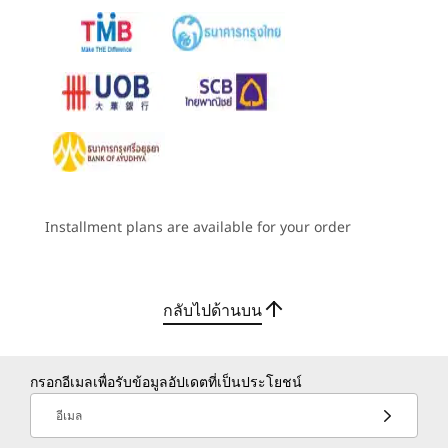
ง่ายทุกภารกิจ
ตัวเลือก: ลำโพงในตัว
เป็นแบบเปิดใช้งานเสมอ
คอมพิวเตอร์ในแนวตั้ง ThinkCentre Neo 50t Gen
พาวเวอร์ซัพพลาย
6 มาพร้อมความสามารถด้าน AI เพื่อเสริมพลังให้กับ
8
-
2 x USB-A (USB 5Gbps)
400W (ประหยัดพลังงาน 92% )
งานประจำวันของคุณคุณสมบัติอัจฉริยะที่ช่วยลดขั้น
310W (ประหยัดพลังงาน 92%)
ตอนการทำงานด้วยระบบสแกนและสรุปเอกสาร
260 วัตต์ (ประสิทธิภาพการใช้พลังงาน 90%)
9
-
เสียงออก
อัตโนมัติ พร้อมฟังก์ชันจัดการอีเมล พร้อมทั้งกำหนด
200W (ประหยัดพลังงาน 90%)
ตารางนัดหมายอย่างมีประสิทธิภาพพีซีเครื่องนี้ได้รับ
การออกแบบด้วยระบบความปลอดภัยที่แข็งแกร่ง
ข้อมูลจำเพาะอาจแตกต่างกันไปขึ้นอยู่กับภูมิภาคหรือรุ่น
10
-
DisplayPort™ 1.4
และการตอบสนองที่รวดเร็ว มั่นใจได้ใน
Installment plans are available for your order
ประสิทธิภาพการทำงานหลายอย่างพร้อมกันอย่าง
ลื่นไหลและมีประสิทธิภาพสูงสุด
การเชื่อมต่อ
11
-
HDMI® 2.1 (รองรับความละเอียดสูงสุด 4K@60Hz)
กลับไปด้านบน
พอร์ต / ช่องเสียบ
12
-
Video Graphics Array (VGA)
®
USB-C
(USB 5Gbps)
USB-A (
USB ความเร็วสูง
) จำนวน 4 พอร์ต โดยมีพอร์ต 1
กรอกอีเมลเพื่อรับข้อมูลอัปเดตที่เป็นประโยชน์
13
-
USB-A (USB ความเร็วสูง) 2 พอร์ต
พอร์ตเป็นแบบเปิดใช้งานเสมอ
USB-A (
USB 5Gbps
) จำนวน 4 พอร์ต โดยมี 1 พอร์ตมี
อีเมล
คีย์บอร์ดเปิดเครื่องอยู่