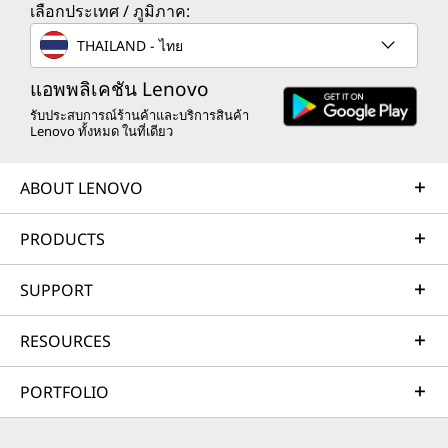
14
-
USB-A (USB 5Gbps) พร้อมปุ่มเปิด/ปิดบนคีย์บอร์ด
เลือกประเทศ / ภูมิภาค:
®
HDMI
2.1 (รองรับความละเอียดสูงสุด 4K@60Hz)
Ethernet (RJ45)
THAILAND - ไทย
สัญญาณเสียงออก
15
-
USB-A (USB 5Gbps)
แอพพลิเคชัน Lenovo
อุปกรณ์เสริม: ตัวอ่านการ์ด
รับประสบการณ์ร้านค้าและบริการสินค้า
DisplayPort™ 1.4
จอภาพ คีย์บอร์ด และเมาส์เป็นอุปกรณ์เสริมและจำหน่ายแยกต่างหาก
Lenovo ทั้งหมด ในที่เดียว
16
-
อุปกรณ์เสริม: ช่องเสียบสำหรับต่อพ่วง
ตัวเลือก: ขนาน
อุปกรณ์เสริม: 2 x PS/2
ABOUT LENOVO
ตัวเลือก: อนุกรมจำนวน 2 พอร์ต
17
-
อุปกรณ์เสริม: PS/2 จำนวน 2 พอร์ต
Video Graphics Array (VGA)
ชุดรวมหูฟัง / ไมโครโฟน
PRODUCTS
ไมโครโฟน
18
-
อีเทอร์เน็ต (RJ45)
SUPPORT
ช่องต่อขยาย:
19
-
ขั้วต่อไฟ
RESOURCES
PCIe x 16 Gen 4
PCIe
PORTFOLIO
จอภาพ คีย์บอร์ด และเมาส์เป็นอุปกรณ์เสริมและจำหน่าย
มอนิเตอร
2 x M.2 PCle Gen 4x4 SSD (2280)
แยกต่างหาก
M.2 WiFi (2230)