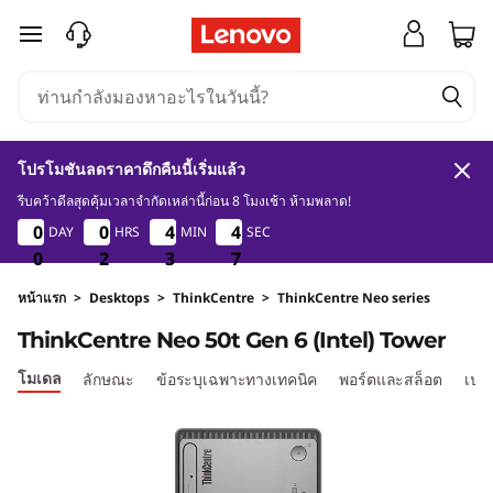
T
ข้ามไปที่เนื้อหาหลัก
h
i
n
โปรโมชันลดราคาดึกคืนนี้เริ่มแล้ว
k
รีบคว้าดีลสุดคุ้มเวลาจำกัดเหล่านี้ก่อน 8 โมงเช้า ห้ามพลาด!
0
2
3
7
0
0
0
0
0
0
0
0
4
4
4
4
4
4
4
4
DAY
HRS
MIN
SEC
C
0
0
0
2
2
2
3
3
3
6
7
6
e
หน้าแรก
>
Desktops
>
ThinkCentre
>
ThinkCentre Neo series
ThinkCentre Neo 50t Gen 6 (Intel) Tower
n
โมเดล
ลักษณะ
ข้อระบุเฉพาะทางเทคนิค
พอร์ตและสล็อต
เปรี
t
r