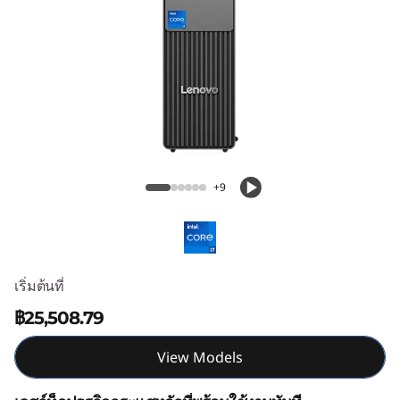
k
C
e
n
t
ThinkCentre Neo 30s Gen 5 (Intel) SFF
r
+9
e
N
เริ่มต้นที่
e
฿25,508.79
o
View Models
3