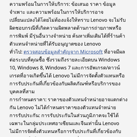
ตัวเลือก: อนุกรม 2 พอร์ต
ความพร้อมในการให้บริการ: ข้อเสนอ ราคา ข้อมูล
Video graphics array (VGA)
จำเพาะ และความพร้อมในการให้บริการอาจ
เปลี่ยนแปลงได้โดยไม่ต้องแจ้งให้ทราบ Lenovo จะไม่รับ
ช่องต่อขยาย:
ผิดชอบกรณีที่เกิดความผิดพลาดด้านการถ่ายภาพหรือ
PCIe x 16 Gen 4
การพิมพ์ มีรุ่นอื่นวางจำหน่าย ค้นหาเพิ่มเติมได้ที่ร้านค้า
PCIe
เชื่อมต่ออุปกรณ์ ก้าวข้ามขีดจำกัด
ตัวแทนจำหน่ายที่ได้รับอนุญาตของ Lenovo
M.2 PCIe SSD (2280) 2 ตัว
ทั่วไป:
ตรวจสอบข้อมูลสำคัญจาก Microsoft
ที่อาจมีผล
ตัวเครื่องเล็ก แต่ครอบคลุม
M.2 WiFi
ต่อระบบที่คุณซื้อ ซึ่งรวมถึงรายละเอียดบน Windows
ทุกการเชื่อมต่อ
ช่องใส่ด้านใน:
10, Windows 8, Windows 7 และการอัพเกรด/ดาวน์
HDD ขนาด 3.5 นิ้ว
เกรดที่อาจเกิดขึ้นได้ Lenovo ไม่มีการจัดตั้งตัวแทนหรือ
เชื่อมต่อได้ตลอดเวลาและเพลิดเพลินไปกับการ
การรับประกันที่เกี่ยวข้องกับผลิตภัณฑ์หรือบริการของ
ทำงานร่วมกันแบบหลายอุปกรณ์กับเดสก์ท็อป small-
ช่องใส่ด้านนอก:
บุคคลที่สาม
form-factor นี้ไม่ว่าจะแลกเปลี่ยนไฟล์ทางการ
ตัวเลือก: optical disc drive (ODD) แบบบาง
การกำหนดราคา: ราคาของตัวแทนจำหน่ายอาจแตกต่าง
แพทย์หรือแชร์บันทึกในห้องเรียน แอป Smart
ความเร็วในการถ่ายโอนของพอร์ต USB เป็นค่าโดยประมาณและ ขึ้นอยู่กับปัจจัยมากมาย เช่น
กัน Lenovo ไม่ได้กำหนดราคาของตัวแทนจำหน่าย
Connect ช่วยให้การทำงานแบบข้ามอุปกรณ์เป็นไป
ความสามารถในการประมวลผลของอุปกรณ์หลัก/อุปกรณ์ต่อพ่วง คุณลักษณะของไฟล์ การกำหนด
การรับประกัน: การรับประกันในส่วนภูมิภาคจะใช้ได้
อย่างรวดเร็วและปลอดภัย ไร้รอยต่อยิ่งไปกว่านั้น
ค่าของระบบ และสภาพแวดล้อมในการทำงาน ความเร็วจริงจะแตกต่างออกไปและอาจน้อยกว่าที่
เฉพาะในกลุ่มประเทศอาเซียนและจีนเท่านั้น Lenovo
คุณยังสามารถทำงานมัลติทาสก์ได้อย่างมืออาชีพ
คาดไว้
ไม่มีการจัดตั้งตัวแทนหรือการรับประกันที่เกี่ยวข้องกับ
ด้วยพอร์ตอเนกประสงค์ ช่องต่อขยาย และอุปกรณ์