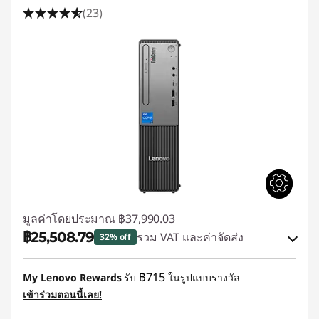
(23)
มูลค่าโดยประมาณ
฿37,990.03
฿25,508.79
รวม VAT และค่าจัดส่ง
32% off
ประหยัดทันที :
-฿11,981.06
฿715
My Lenovo Rewards
รับ
ในรูปแบบรางวัล
เข้าร่วมตอนนี้เลย!
การประหยัด eCoupon :
-฿500.18