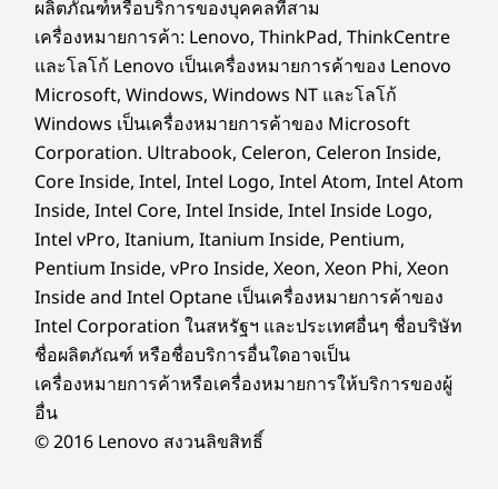
ผลิตภัณฑ์หรือบริการของบุคคลที่สาม
เสริม Smart Cable เพื่อการทำงานที่มีประสิทธิภาพ
ระบบไร้สาย
มากขึ้น
เครื่องหมายการค้า: Lenovo, ThinkPad, ThinkCentre
®
Intel
WiFi 6
และโลโก้ Lenovo เป็นเครื่องหมายการค้าของ Lenovo
®
Bluetooth
5.2
Microsoft, Windows, Windows NT และโลโก้
Windows เป็นเครื่องหมายการค้าของ Microsoft
*ข้อมูลจำเพาะอาจแตกต่างกันไปตามภูมิภาค / รุ่น
Corporation. Ultrabook, Celeron, Celeron Inside,
Core Inside, Intel, Intel Logo, Intel Atom, Intel Atom
Inside, Intel Core, Intel Inside, Intel Inside Logo,
การออกแบบ
Intel vPro, Itanium, Itanium Inside, Pentium,
Pentium Inside, vPro Inside, Xeon, Xeon Phi, Xeon
จอแสดงผล
Inside and Intel Optane เป็นเครื่องหมายการค้าของ
รองรับจอแยกอิสระสูงสุด 4 จอ
Intel Corporation ในสหรัฐฯ และประเทศอื่นๆ ชื่อบริษัท
ชื่อผลิตภัณฑ์ หรือชื่อบริการอื่นใดอาจเป็น
* รองรับจอแสดงผลแยกอิสระสูงสุด 2 จอผ่านพอร์ตออนบอร์ด (VGA 1 พอร์ต + HDMI® 1 พอร์ต)
เครื่องหมายการค้าหรือเครื่องหมายการให้บริการของผู้
สามารถเชื่อมต่อจอเพิ่มได้ผ่านกราฟิกแบบแยก
การป้องกันที่ติดตั้งภายในเครื่องซึ่งคุณไว้วางใจได้
อื่น
ขนาด
© 2016 Lenovo สงวนลิขสิทธิ์
การป้องกันข้อมูลและ
8.2 ลิตร