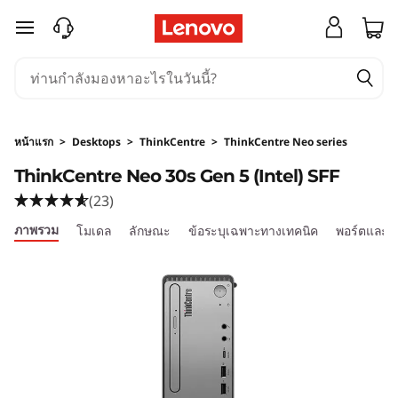
L
ข้ามไปที่เนื้อหาหลัก
e
n
o
หน้าแรก
>
Desktops
>
ThinkCentre
>
ThinkCentre Neo series
v
ThinkCentre Neo 30s Gen 5 (Intel) SFF
(23)
o
ภาพรวม
โมเดล
ลักษณะ
ข้อระบุเฉพาะทางเทคนิค
พอร์ตและส
T
h
i
n