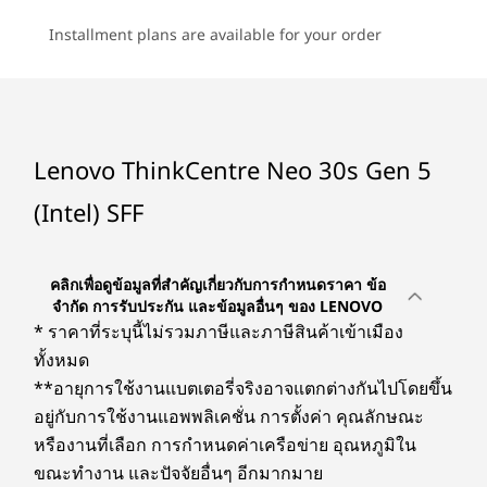
8
-
สัญญาณเสียงออก
ที่ราบรื่นไร้การติดขัด
*ข้อมูลจำเพาะอาจแตกต่างกันไปตามภูมิภาค / รุ่น
Installment plans are available for your order
เดสก์ท็อป SFF ThinkCentre Neo 30s Gen 5 ปรับ
9
-
HDMI® 2.1 (รองรับความละเอียดสูงสุด 4K@60Hz)
การเชื่อมต่อ
ประสิทธิภาพให้เหมาะสมโดยไม่เกิดความร้อนสูง
เกินไปด้วยระบบ Intelligent Cooling Engine (ICE)
พอร์ต/ช่องเสียบ
โหมดระบายความร้อนแบบปรับได้ ช่วยให้การ
10
-
Ethernet (RJ45)
ประมวลผลไม่เกิดความร้อนและมีประสิทธิภาพดี แม้
Lenovo ThinkCentre Neo 30s Gen 5
ด้านหน้า:
อยู่ภายใต้ภาระงานที่หนักหน่วงอีกทั้งนังเพลิดเพลิน
®
USB-C
(USB 5Gbps)
(Intel) SFF
11
-
Video Graphics Array (VGA)
กับพื้นที่ทำงานที่เงียบมากขึ้นด้วยการรับรอง
USB-A (USB 5Gbps) 2 พอร์ต
มาตรฐาน TÜV Ultra Low Noise ช่วยให้ทีมของคุณ
ไมโครโฟน
โฟกัสได้อย่างเต็มที่โดยไม่ถูกรบกวน
ชุดเฮดโฟน / ไมโครโฟน
12
-
USB-A (USB ความเร็วสูง) 4 ตัว
คลิกเพื่อดูข้อมูลที่สำคัญเกี่ยวกับการกำหนดราคา ข้อ
จำกัด การรับประกัน และข้อมูลอื่นๆ ของ LENOVO
ด้านหลัง:
* ราคาที่ระบุนี้ไม่รวมภาษีและภาษีสินค้าเข้าเมือง
13
-
ไฟเข้า
สัญญาณเสียงออก
ทั้งหมด
USB-A (USB แบบไฮ-สปีด) 4 พอร์ต
**อายุการใช้งานแบตเตอรี่จริงอาจแตกต่างกันไปโดยขึ้น
®
HDMI
2.1 (รองรับความละเอียดสูงสุดที่ 4K@60Hz)
อยู่กับการใช้งานแอพพลิเคชั่น การตั้งค่า คุณลักษณะ
อีเทอร์เน็ต (RJ45)
หรืองานที่เลือก การกำหนดค่าเครือข่าย อุณหภูมิใน
ตัวเลือก: แบบขนาน
ขณะทำงาน และปัจจัยอื่นๆ อีกมากมาย