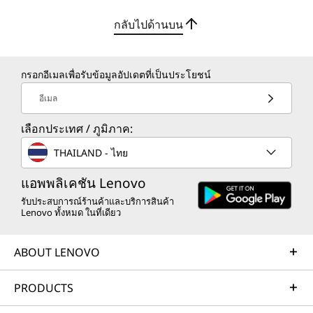
อุปกรณ์แบบรอบด้าน
ขนาด (ก x ย x ส)
กลับไปด้านบน
339.5 มม. x 92.5 มม. x 291.7 มม. / 13.4 นิ้ว x 3.6 นิ้ว x 11.5
เดสก์ท็อป SFF ThinkCentre Neo 30s Gen 5 เสริม
นิ้ว
ความปลอดภัยด้วยโซลูชันความปลอดภัยระดับ
ฮาร์ดแวร์และซอฟต์แวร์จาก ThinkShieldเฟิร์มแวร์
กรอกอีเมลเพื่อรับข้อมูลอัปเดตที่เป็นประโยชน์
น้ำหนัก
Trusted Platform Module (fTPM) มีการเข้ารหัส
อีเมล
เริ่มต้นที่ 4.63 กก. / 10.20 ปอนด์
ข้อมูลขณะที่การป้องกัน Smart USB ระดับ BIOS
ป้องกันการเข้าใช้งานโดยไม่ได้รับอนุญาตป้องกัน
เลือกประเทศ / ภูมิภาค:
สี
การขโมยตัวเครื่องด้วย Kensington Security
Slot™ ห่วงล็อค และสายสวิตช์ป้องกันการบุกรุก
สีดำ
THAILAND - ไทย
แอพพลิเคชัน Lenovo
*ข้อมูลจำเพาะอาจแตกต่างกันไปตามภูมิภาค / รุ่น
รับประสบการณ์ร้านค้าและบริการสินค้า
Lenovo ทั้งหมด ในที่เดียว
ความยั่งยืน
ABOUT LENOVO
การรับรอง / การจดทะเบียน
®
PRODUCTS
ENERGY STAR
8.0
®
EPEAT
Gold