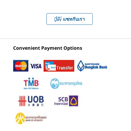
1
-
Optical Disc Drive (ODD) แบบบาง (อุปกรณ์เสริม)
กราฟิก
พร้อมกับความมุ่งมั่นของคุณ
(23)
(9)
(9
®
Intel
UMA
ภายในเครื่อง
2
-
ปุ่มเปิด/ปิด
แชทกับเรา
®
อุปกรณ์เสริม: Intel
Arc™ GPU A310
3
-
ไมโครโฟน
หน่วยความจำ
Convenient Payment Options
DDR5 SODIMM ความจุสูงสุด 64 GB (5200MHz) 2 ตัว
เริ่มต้นที่
เริ่มต้นที่
เริ่มต้นที่
4
-
ชุดเฮดโฟน / ไมโครโฟน
฿25,508.79
฿23,761.51
฿25,841
อุปกรณ์จัดเก็บข้อมูล
M.2 PCIe SSD (2280) Gen 4 สูงสุด 2TB
5
-
USB-C® (USB 5Gbps)
ร้านค้า
ร้านค
เสียง
ลำโพงภายใน
6
-
USB-A (USB 5Gbps)
ไม่ร้อน มีประสิทธิภาพ และทำงานเงียบ
พาวเวอร์ซัพพลาย
Explore All Desktops
ประสิทธิภาพการระบาย
7
-
USB-A (USB 5Gbps)
260 วัตต์ (ประสิทธิภาพการใช้พลังงาน 90%)
ความร้อนเพื่อการทำงาน
180 วัตต์ (ประสิทธิภาพการใช้พลังงาน 85%)