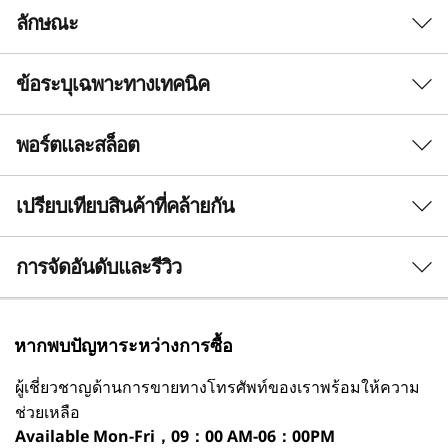
ลักษณะ
ข้อระบุเฉพาะทางเทคนิค
ขนาดกะทัดรัด พลังมหาศาล
ผ่านการออกแบบวิศวกรรม
พอร์ตและสล็อต
ประสิทธิภาพ
อย่างเที่ยงตรงแม่นยำ
โปรเซสเซอร์
เปรียบเทียบสินค้าที่คล้ายกัน
สำหรับงานในแต่ละวัน
®
สูงสุดถึง Intel
Core™ 7 processor 240h
3 Similiar products selected
เพิ่มประสิทธิภาพธุรกิจของคุณด้วยเดสก์ท็อป SFF
การจัดอันดับและรีวิว
ระบบปฏิบัติการ
Lenovo ThinkCentre Neo 30s Gen 5 ที่ขับเคลื่อน
Windows 11 Pro - Lenovo แนะนำ Windows 11 Pro
®
ด้วยโปรเซสเซอร์ Intel
Core™เหมาะสำหรับพื้นที่
สำหรับธุรกิจ
กำลังดูอยู่
ทำงานขนาดกะทัดรัด มอบประสิทธิภาพที่ยอดเยี่ยม
หากพบปัญหาระหว่างการซื้อ
Windows 11 Home
ช่วยให้การทำงานที่ต้องการประสิทธิภาพสูงเป็นไป
ThinkCentre
Lenovo
Lenovo
®
Ubuntu Linux
*
ผู้เชี่ยวชาญด้านการขายทางโทรศัพท์ของเราพร้อมให้ความ
Neo 30s Gen 5
ThinkCentre
ThinkCe
ได้อย่างง่ายดาย เพลิดเพลินกับที่จัดเก็บข้อมูลที่
(Intel) SFF
Neo 50q Gen 5
Neo 50a
*บางเวอร์ชันมีให้ใช้งานผ่านการโหลดล่วงหน้า
ยืดหยุ่น หน่วยความจำที่กว้างขวาง และขุมพลังแห่ง
ช่วยเหลือ
(Intel) Tiny PC
(27 Inch 
Available
Mon-Fri，09：00 AM-06：00PM
®
กราฟิก Intel
Arc™ ที่เป็นอุปกรณ์เสริม เพื่อก้าวไป