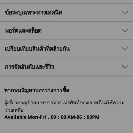
ข้อระบุเฉพาะทางเทคนิค
เทคโนโลยี AI ที่ล้ำสมัย
ความเร็วและประสิทธิภาพ
พอร์ตและสล็อต
Performance
ที่ไม่มีใครเทียบได้
Processor
เปรียบเทียบสินค้าที่คล้ายกัน
ก้าวเข้าสู่อนาคตด้วยทาวเวอร์ Lenovo
®
®
Up to Intel
Core™ Ultra 9 on Intel vPro
platform
ThinkCentre M90t Gen 6ด้วย NPU แบบแยกส่วน
3 Similiar products selected
การจัดอันดับและรีวิว
เสริมแรกในอุตสาหกรรมสำหรับสมรรถนะ AI ขั้นสูง
Operating System
จึงสามารถจัดการงานที่ซับซ้อนได้ เช่น การเรียกใช้
Windows 11 Pro — Lenovo recommends Windows 11
แอปพลิเคชันที่ใช้ทรัพยากรจำนวนมาก การแก้ไข
Pro for business
กำลังดูอยู่
4K และอื่น ๆ ได้อย่างง่ายดายเพลิดเพลินไปกับตัว
หากพบปัญหาระหว่างการซื้อ
Windows 11 Home
Lenovo
ThinkCentre
Lenovo
เลือกพื้นที่เก็บข้อมูลมากมาย รองรับ SSD และ HDD
Windows 11 Home Single Language
ผู้เชี่ยวชาญด้านการขายทางโทรศัพท์ของเราพร้อมให้ความ
ThinkCentre
M90t Gen 5
ThinkCe
หลากหลาย เพื่อให้มั่นใจว่าคุณจะมีพื้นที่และ
Windows 11 IoT Enterprise LTSC 2024
M90t Gen 6
(Intel) Tower
M75t Ge
ช่วยเหลือ
ความเร็วที่คุณต้องการ
1
-
Power button
®
Ubuntu Linux
Intel Tower
AMD To
Available
Mon-Fri，09：00 AM-06：00PM
(35)
(17)
Neural Processing Unit (NPU)
2
-
Optional: Optical drive