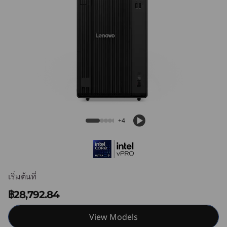
e
M
9
0
t
Lenovo ThinkCentre M90t Gen 6 Intel
Tower
G
+4
e
n
6
เริ่มต้นที่
(
฿28,792.84
I
View Models