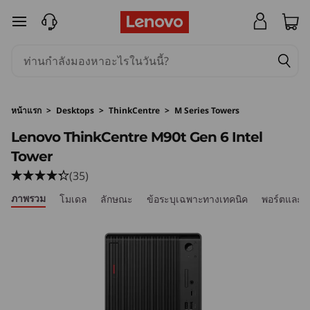
T
ข้ามไปที่เนื้อหาหลัก
h
i
n
หน้าแรก
>
Desktops
>
ThinkCentre
>
M Series Towers
k
Lenovo ThinkCentre M90t Gen 6 Intel
Tower
C
(35)
e
ภาพรวม
โมเดล
ลักษณะ
ข้อระบุเฉพาะทางเทคนิค
พอร์ตและส
n
t
r