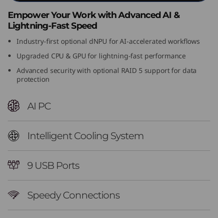
n
Empower Your Work with Advanced AI &
Lightning-Fast Speed
t
Industry-first optional dNPU for AI-accelerated workflows
e
Upgraded CPU & GPU for lightning-fast performance
Advanced security with optional RAID 5 support for data
l
protection
)
AI PC
T
o
Intelligent Cooling System
w
9 USB Ports
e
Speedy Connections
r