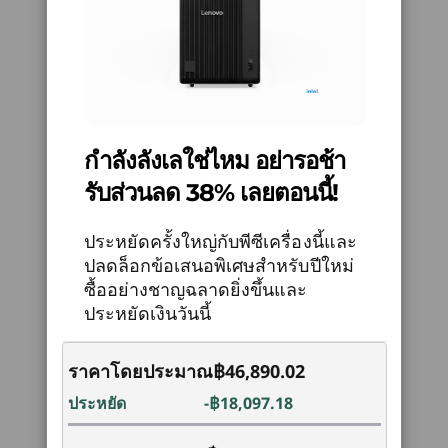
งาน
RAID
ปรับเปลี่ยนวิธีทำงานของคุณด้วย Lenovo AI
ทาวเว
10
-
HDMI® 2.1 (supports resolution up to 4K@60Hz)
Optional: 0/1/5
NOW ผู้ช่วย AI ส่วนตัวของคุณทำงานโดย
ผสานกา
กลับไปด้านบน
อัตโนมัติ ปรับปรุงเวิร์กโฟลว์ให้คล่องตัว
กับปร
Audio
ประมวลผลข้อมูลได้เร็วขึ้น และทำสิ่งต่าง ๆ
ค
11
-
2 x DisplayPort™ 1.4
ให้สำเร็จได้มากขึ้นในเวลาที่น้อยลงโอบรับ
ประสิ
HD Audio 2 channel
กำลังลังเลใช่ไหม อย่ารอช้า
อนาคตด้วยอุปกรณ์ที่ชาญฉลาดยิ่งกว่าที่เคย
ทาว
Optional: Internal Speaker
12
-
2 x USB-A (hi-speed USB)
เป็น
รับส่วนลด 38% เลยตอนนี้!
Power Supply Unit
500W (92% energy efficient)
ประหยัดครั้งใหญ่กับพีซีเครื่องนี้และ
13
-
2 x USB-A (USB 5Gbps), one with keyboard power
400W (92% energy efficient)
ปลดล็อกข้อเสนอพิเศษสำหรับปีใหม่
on
310W (92% energy efficient)
ซื้ออย่างชาญฉลาดยิ่งขึ้นและ
260W (90% energy efficient)
ประหยัดเงินวันนี้
14
-
Ethernet (RJ45)
ทาวเวอร์ที่เชื่อมต่อเป็นอย่างดี
Specifications may vary depending upon region / model.
ราคาโดยประมาณ
฿46,890.02
พอร์ตทั้งหมดที่คุณต้องการ
15
-
Optional 2 x PS/2 for keyboard / mouse
ประหยัด
-฿18,097.18
และอีกมากมาย
Connectivity