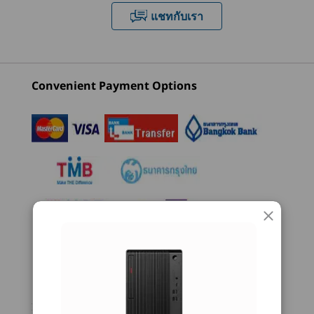
Up to 13 trillion operations per second (TOPS) AI
แชทกับเรา
®
performance with Intel
3
-
Optional: Card reader
Optional: Discrete M.2 NPU Card (Kinara Ara-2) with up
to 30 TOPS AI performance
4
-
Headphone / microphone combo
Convenient Payment Options
Graphics
เริ่มต้นที่
เริ่มต้นที่
เริ่มต้นที่
฿28,792.84
฿38,144.03
฿24,681
®
Intel
UHD 770 graphics
5
-
USB-C® (USB 20 Gbps)
Memory
ร้านค้า
ร้านค
Up to 128GB, 4 x DDR5 UDIMM
6
-
2 x USB-A (USB 5Gbps)
Installed memory is actually DDR5-5600 but may run as DDR5-4400 or 4800
7
-
2 x USB-A (USB 10Gbps)
Explore All Desktops
depending on the memory support capability of processor.
แป้นพิมพ์ เมาส์ และจอภาพ จำหน่ายแยกต่างหาก
แป้น
Storage
8
-
Audio out
Up to 1TB M.2 Gen5 Performance SSD
ผู้ช่วย AI ส่วนตัวของคุณ
ท
Up to 2 x 2TB M.2 Gen4 Performance SSD
พร้อมใช้งาน AI เพื่อปรับปรุงคุณภาพทุกชิ้น
การออก
Installment plans are available for your order
9
-
Optional: Flex IO
Up to 2TB 3.5″ HDD (7200RPM)