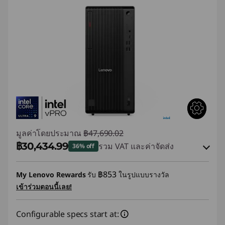
มูลค่าโดยประมาณ
฿47,690.02
฿30,434.99
รวม VAT และค่าจัดส่ง
36% off
ประหยัดทันที :
-฿16,654.32
฿853
My Lenovo Rewards
รับ
ในรูปแบบรางวัล
เข้าร่วมตอนนี้เลย!
การประหยัด eCoupon :
-฿600.71
Configurable specs start at:
ใช้ eCoupon :
88SALETH