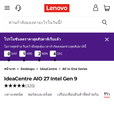
I
ข้ามไปที่เนื้อหาหลัก
d
e
a
โปรโมชันลดราคาสุดสัปดาห์เริ่มแล้ว
C
โอกาสสุดท้าย รีบคว้าดีลสุดคุ้มเวลาจำกัดตลอดช่วงสุดสัปดาห์นี้
0
5
8
3
0
0
0
0
1
1
1
1
2
2
2
2
4
4
DAY
HRS
MIN
SEC
4
4
e
2
0
0
0
5
5
5
8
8
8
2
3
n
หน้าแรก
>
Desktops
>
IdeaCentre
>
All in One Series
IdeaCentre AIO 27 Intel Gen 9
t
(320)
r
รีวิว
ฉพาะทางเทคนิค
พอร์ตและสล็อต
เปรียบเทียบสินค้าที่คล้ายกัน
e