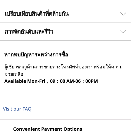
โปรเซสเซอร์
เปรียบเทียบสินค้าที่คล้ายกัน
®
Intel
Core™ i9-13900H
®
Intel
Core™ i7-13620H
3 Similiar products selected
การจัดอันดับและรีวิว
®
Intel
Core™ i5-13420H
®
Intel
Core™ i3-1315U
กำลังดูอยู่
หากพบปัญหาระหว่างการซื้อ
ระบบปฏิบัติการ
IdeaCentre
IdeaCentre
IdeaCen
ภาพยนตร์สีสันสดใสที่รับชมได้อย่างสบายตา
ผู้เชี่ยวชาญด้านการขายทางโทรศัพท์ของเราพร้อมให้ความ
AIO 27 Intel
AIO 24 Intel
AIO 24 
สูงสุด Windows 11 Pro
Gen 9
Gen 9
Gen 9
ช่วยเหลือ
ค้นพบภาพที่น่าทึ่งบนจอแสดงผล QHD ที่กว้างขวาง
1
-
ชัตเตอร์อิเล็กทรอนิกส์
Available
Mon-Fri，09：00 AM-06：00PM
การ์ดแสดงผล
ของ IdeaCentre AIO I Gen 9 ที่มีอัตราการรีเฟรช
(320)
(145)
(9
ที่ราบรื่นและเฉดสีที่สมจริง นอกจากนี้ เมื่อใช้ลำโพง
®
e
®
การ์ดแสดงผล Intel
Iris X
(เฉพาะรุ่น Intel
Core™ i9
®
2
-
ปุ่มเปิด/ปิดเครื่อง
เท่านั้น)
ที่ปรับปรุงระบบเสียงของ Harman
และเทคโนโลยี
ลดแสงสีฟ้า AIO นี้ก็มอบประสบการณ์การรับชม
®
การ์ดแสดงผล Intel
UHD
Visit our FAQ
ภาพยนตร์ที่สมจริงพร้อมความรู้สึกสบายตา
3
-
HDMI ขาเข้า
หน่วยความจำ
สูงสุด 32GB 2 x DDR5
Convenient Payment Options