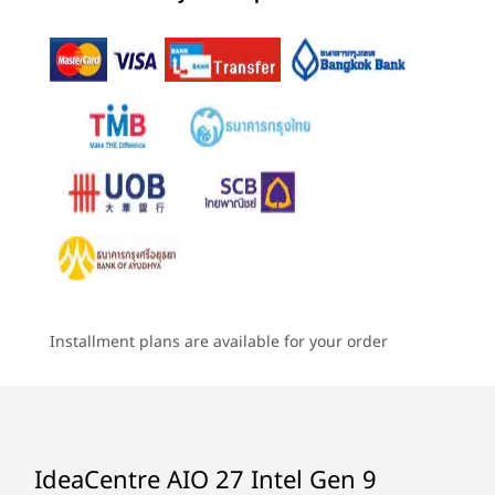
4
-
การชาร์จไฟ DC
เริ่มต้นที่
เริ่มต้นที่
เริ่มต้นที่
ประสิทธิภาพในระดับสูงสุดและไร้เสียงรบกวน
พื้นที่จัดเก็บข้อมูล
฿26,415.92
฿24,959.57
฿26,418
M.2 PCIe SSD สูงสุด 1TB
ไม่ว่าคุณจะทำงานหรือตัดต่อ สัมผัสประสิทธิภาพ
5
-
USB-A 2.0
การทำงานในระดับสูงสุดพร้อมลดเสียงรบกวนด้วย
ระบบเสียง
ร้านค้า
ร้านค
IdeaCentre AIO i ทำงานแบบมัลติทาสก์ได้อย่างต่อ
®
6
-
อีเทอร์เน็ต (RJ45)
ลำโพงสเตอริโอ 3W จำนวน 2 ตัวโดย Harman
เนื่องและเงียบเชียบด้วยประสิทธิภาพอันน่าทึ่งของ
®
®
e
โปรเซสเซอร์ Intel
Core™ และ Intel
Iris X
ใน
กล้อง
Explore All Desktops
บางรุ่น
7
-
USB-A 2.0
5MP + IR / 5MP
Specifications may vary depending upon region / model.
8
-
USB-A 3.2 Gen 2
Installment plans are available for your order
การเชื่อมต่อ
9
-
HDMI ขาออก 2.1
พอร์ต/ช่องเสียบ
10
-
USB-C 3.2 Gen 1
ด้านหลัง
IdeaCentre AIO 27 Intel Gen 9