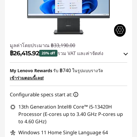
มูลค่าโดยประมาณ
฿33,190.00
฿26,415.92
รวม VAT และค่าจัดส่ง
20% off
ประหยัดทันที :
-฿5,931.05
฿740
My Lenovo Rewards
รับ
ในรูปแบบรางวัล
หรือ
เข้าร่วมตอนนี้เลย!
การประหยัด eCoupon :
-฿6,774.08
Configurable specs start at:
*Savings cannot be combined
13th Generation Intel® Core™ i5-13420H
ใช้ eCoupon :
MIDNIGHT
Processor (E-cores up to 3.40 GHz P-cores up
to 4.60 GHz)
Windows 11 Home Single Language 64