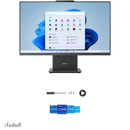
A
I
O
2
7
I
n
IdeaCentre AIO 27 Intel Gen 9
t
+11
e
l
G
เริ่มต้นที่