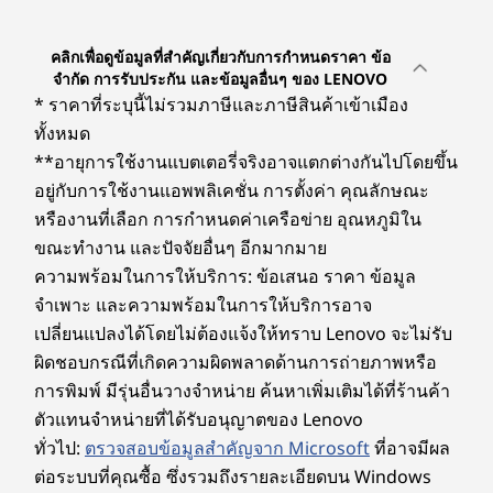
การชาร์จไฟ DC
11
-
หูฟัง / ไมค์แบบคอมโบ
อีเทอร์เน็ต (RJ45)
คลิกเพื่อดูข้อมูลที่สำคัญเกี่ยวกับการกำหนดราคา ข้อ
2 x USB-A 2.0
จำกัด การรับประกัน และข้อมูลอื่นๆ ของ LENOVO
USB-A 3.2 Gen 2
* ราคาที่ระบุนี้ไม่รวมภาษีและภาษีสินค้าเข้าเมือง
HDMI ขาออก 2.1
ทั้งหมด
HDMI ขาเข้า
**อายุการใช้งานแบตเตอรี่จริงอาจแตกต่างกันไปโดยขึ้น
อยู่กับการใช้งานแอพพลิเคชั่น การตั้งค่า คุณลักษณะ
ด้านข้าง
หรืองานที่เลือก การกำหนดค่าเครือข่าย อุณหภูมิใน
หูฟัง / ไมค์แบบคอมโบ
ขณะทำงาน และปัจจัยอื่นๆ อีกมากมาย
USB-C 3.2 Gen 2
ความพร้อมในการให้บริการ: ข้อเสนอ ราคา ข้อมูล
จำเพาะ และความพร้อมในการให้บริการอาจ
* ความเร็วในการถ่ายโอนของพอร์ต USB เป็นค่าโดยประมาณและขึ้นอยู่กับหลายปัจจัย เช่น
เปลี่ยนแปลงได้โดยไม่ต้องแจ้งให้ทราบ Lenovo จะไม่รับ
ความสามารถในการประมวลผลของอุปกรณ์โฮสต์/อุปกรณ์ต่อพ่วง คุณลักษณะของไฟล์ การ
ผิดชอบกรณีที่เกิดความผิดพลาดด้านการถ่ายภาพหรือ
กำหนดค่าระบบและสภาพแวดล้อมการทำงาน ทั้งนี้ ความเร็วในการใช้งานจริงจะแตกต่างกันไป
การพิมพ์ มีรุ่นอื่นวางจำหน่าย ค้นหาเพิ่มเติมได้ที่ร้านค้า
และอาจน้อยกว่าที่คาดไว้
ตัวแทนจำหน่ายที่ได้รับอนุญาตของ Lenovo
ทั่วไป:
ตรวจสอบข้อมูลสำคัญจาก Microsoft
ที่อาจมีผล
ระบบไร้สาย
ชัดเจนยิ่งขึ้น คมชัดยิ่งขึ้น ไร้สิ่งรบกวน
ต่อระบบที่คุณซื้อ ซึ่งรวมถึงรายละเอียดบน Windows