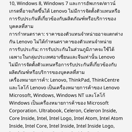
WiFi 6 (2 x 2 802.11 ax)
10, Windows 8, Windows 7 และการอัพเกรด/ดาวน์
ไม่พลาดทุกการติดต่อด้วยความคมชัดที่เหนือชั้น ดำ
®
การ์ดคอมโบ Bluetooth
5.2
เกรดที่อาจเกิดขึ้นได้ Lenovo ไม่มีการจัดตั้งตัวแทนหรือ
ดิ่งสู่การสนทนาทางวิดีโอที่เหนือชั้นด้วยเว็บแคม
การรับประกันที่เกี่ยวข้องกับผลิตภัณฑ์หรือบริการของ
5MP ของ IdeaCentre AIO i Gen 9 เมื่อรวมกับ
Specifications may vary depending upon region / model.
บุคคลที่สาม
Lenovo Smart Meeting ที่ใช้อัลกอริทึม AI แล้ว
เทคโนโลยีจะดูแลทุกสิ่งที่คุณจำเป็นต้องใช้ในการ
การกำหนดราคา: ราคาของตัวแทนจำหน่ายอาจแตกต่าง
เข้าร่วมการสนทนาทางวิดีโอในแบบที่คุณต้องการ
กัน Lenovo ไม่ได้กำหนดราคาของตัวแทนจำหน่าย
การออกแบบ
เพลิดเพลินกับการสนทนาที่เต็มอิ่มโดยไม่มีเสียง
การรับประกัน: การรับประกันในส่วนภูมิภาคจะใช้ได้
รบกวนด้วยการตัดเสียงรบกวนอัจฉริยะ
จอภาพ
เฉพาะในกลุ่มประเทศอาเซียนและจีนเท่านั้น Lenovo
ไม่มีการจัดตั้งตัวแทนหรือการรับประกันที่เกี่ยวข้องกับ
IPS QHD (2560 x 1440) 27 นิ้ว, อัตราส่วนภาพ 16:9, อัตรา
ผลิตภัณฑ์หรือบริการของบุคคลที่สาม
การรีเฟรช 100Hz, sRGB 99%, 350 นิต, คุณสมบัติลดแสงสี
ฟ้า, หน้าจอสัมผัสเสริม
เครื่องหมายการค้า: Lenovo, ThinkPad, ThinkCentre
ออกแบบตามหลักการยศาสตร์ ตั้งแต่การสัมผัสไป
IPS FHD (1920 x 1080) 27 นิ้ว, อัตราส่วนภาพ 16:9, อัตรา
และโลโก้ Lenovo เป็นเครื่องหมายการค้าของ Lenovo
จนถึงการเอียง
การรีเฟรช 100Hz, sRGB 99%, 300 นิต, คุณสมบัติลดแสงสี
Microsoft, Windows, Windows NT และโลโก้
ฟ้า, หน้าจอสัมผัสเสริม
มีส่วนร่วมและโต้ตอบในรูปแบบใหม่ด้วยการนำทาง
Windows เป็นเครื่องหมายการค้าของ Microsoft
ที่ง่ายดายของหน้าจอสัมผัสเสริมของ IdeaCentre
Corporation. Ultrabook, Celeron, Celeron Inside,
ขนาด (สูง x กว้าง x ลึก)
AIO i Gen 9 บานพับปรับเอียงได้ตั้งแต่ -5° ถึง 15°
Core Inside, Intel, Intel Logo, Intel Atom, Intel Atom
QHD
เพื่อประสบการณ์การรับชมที่ดีที่สุดในทุกความสูง
Inside, Intel Core, Intel Inside, Intel Inside Logo,
และทุกท่าทาง