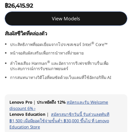
฿26,415.92
e
n
View Models
9
สัมผัสชีวิตที่คล่องตัว
®
ประสิทธิภาพที่ยอดเยี่ยมจากโปรเซสเซอร์ Intel
Core™
หน้าจอสัมผัสเสริมเพื่อการนำทางที่ง่ายดาย
®
ลำโพงเสียง Harman
และอัตราการรีเฟรชที่ราบรื่นเพื่อ
ประสบการณ์การรับชมภาพยนตร์
การสนทนาทางวิดีโอที่คมชัดด้วยเว็บแคมที่ใช้อัลกอริทึม AI
Lenovo Pro
|
ประหยัดถึง 12%
สมัครและรับ Welcome
discount 6% ›
Lenovo Education
|
สมัครสมาชิกวันนี้ รับส่วนลดทันที
฿1,500 เมื่อมียอดใช้จ่ายขั้นต่ำ ฿30,000 ขึ้นไป ที่ Lenovo
Education Store