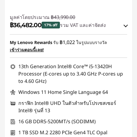
มูลค่าโดยประมาณ
฿43,990.00
฿36,482.00
รวม VAT และค่าจัดส่ง
17% off
ประหยัดทันที :
-฿5,481.00
฿1,022
My Lenovo Rewards
รับ
ในรูปแบบรางวัล
หรือ
เข้าร่วมตอนนี้เลย!
การประหยัด eCoupon :
-฿7,508.00
13th Generation Intel® Core™ i5-13420H
*Savings cannot be combined
Processor (E-cores up to 3.40 GHz P-cores up
to 4.60 GHz)
ใช้ eCoupon :
88SALETH
Windows 11 Home Single Language 64
กราฟิก Intel® UHD ในตัวสำหรับโปรเซสเซอร์
Intel® รุ่นที่ 13
16 GB DDR5-5200MT/s (SODIMM)
1 TB SSD M.2 2280 PCIe Gen4 TLC Opal