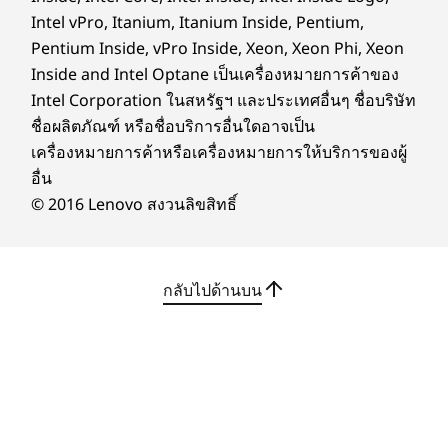
Cloud Grey
Intel vPro, Itanium, Itanium Inside, Pentium,
เสริมของ IdeaCentre AIO i การเลือก การลาก และ
การคลิกที่ใช้งานง่ายทำให้การนำทางเป็นเรื่องง่าย
Pentium Inside, vPro Inside, Xeon, Xeon Phi, Xeon
Specifications may vary depending upon region / model.
และบานพับแบบปรับเอียงได้ที่ปรับได้ตั้งแต่ -5° ถึง
Inside and Intel Optane เป็นเครื่องหมายการค้าของ
15° ทำให้คุณมั่นใจได้ว่าจะมีมุมมองที่เหมาะสม
Intel Corporation ในสหรัฐฯ และประเทศอื่นๆ ชื่อบริษัท
ที่สุดในทุกความสูงและทุกท่าทาง
ชื่อผลิตภัณฑ์ หรือชื่อบริการอื่นใดอาจเป็น
ข้อมูลอื่นๆ
เครื่องหมายการค้าหรือเครื่องหมายการให้บริการของผู้
อื่น
ซอฟต์แวร์ที่โหลดไว้ล่วงหน้า
© 2016 Lenovo สงวนลิขสิทธิ์
Lenovo Vantage
Microsoft 365 (รุ่นทดลองใช้)
®
McAfee
LiveSafe™ (เวอร์ชันทดลองใช้)
กลับไปด้านบน
สิ่งที่อยู่ในกล่อง
IdeaCentre AIO i Gen 9 (24″ Intel)
คู่มือเริ่มต้นใช้งานอย่างย่อ
หน่วยจ่ายไฟสููงสุด 135W
Specifications may vary depending upon region / model.