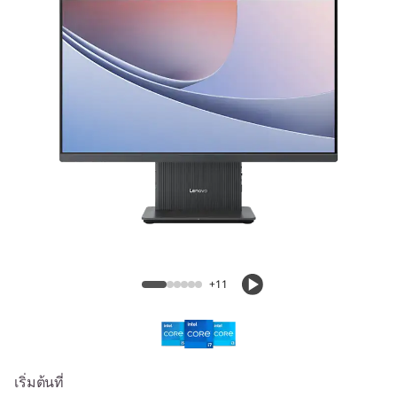
A
I
O
i
G
e
n
IdeaCentre AIO 24 Intel Gen 9
9
+11
(
2
4
เริ่มต้นที่