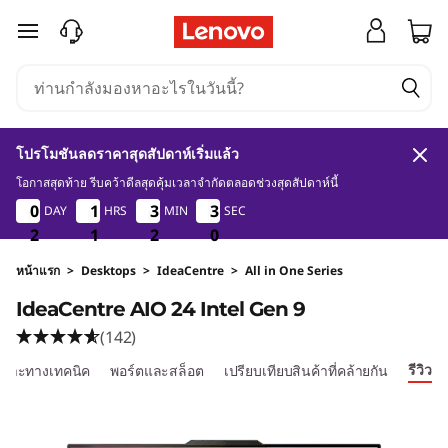
I
ข้ามไปที่เนื้อหาหลัก
d
e
a
โปรโมชันลดราคาสุดสัปดาห์เริ่มแล้ว
C
โอกาสสุดท้าย รีบคว้าดีลสุดคุ้มเวลาจำกัดตลอดช่วงสุดสัปดาห์นี้
2
1
2
9
0
0
0
0
1
1
1
1
3
3
3
3
2
2
2
2
DAY
HRS
MIN
SEC
e
8
2
2
2
1
1
1
2
2
2
8
9
n
หน้าแรก
>
Desktops
>
IdeaCentre
>
All in One Series
IdeaCentre AIO 24 Intel Gen 9
t
(142)
r
รีวิว
ฉพาะทางเทคนิค
พอร์ตและสล็อต
เปรียบเทียบสินค้าที่คล้ายกัน
e