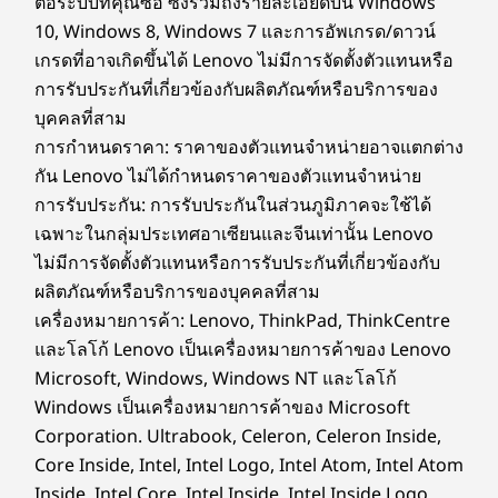
ต่อระบบที่คุณซื้อ ซึ่งรวมถึงรายละเอียดบน Windows
10, Windows 8, Windows 7 และการอัพเกรด/ดาวน์
Specifications may vary depending upon region / model.
ชัดเจนยิ่งขึ้น คมชัดยิ่งขึ้น ไร้สิ่งรบกวน
เกรดที่อาจเกิดขึ้นได้ Lenovo ไม่มีการจัดตั้งตัวแทนหรือ
การรับประกันที่เกี่ยวข้องกับผลิตภัณฑ์หรือบริการของ
ไม่พลาดทุกการติดต่อด้วยความคมชัดที่เหนือชั้น
การออกแบบ
บุคคลที่สาม
ก้าวเข้าสู่การสนทนาทางวิดีโออีกระดับด้วยเว็บแคม
การกำหนดราคา: ราคาของตัวแทนจำหน่ายอาจแตกต่าง
5MP ที่จับคู่กับ Lenovo Smart Meeting ซึ่งเป็น
จอภาพ
กัน Lenovo ไม่ได้กำหนดราคาของตัวแทนจำหน่าย
โซลูชันกล้องที่ใช้อัลกอริทึม AI ที่จะดูแลทุกความ
FHD (1920 x 1080) ขนาด 23.8 นิ้ว, IPS, 16:9, 100Hz, sRGB
การรับประกัน: การรับประกันในส่วนภูมิภาคจะใช้ได้
ต้องการในการสนทนาทางวิดีโอของคุณ และ
99%, 250 นิต, คุณสมบัติลดแสงสีฟ้า, หน้าจอสัมผัสเสริม
เฉพาะในกลุ่มประเทศอาเซียนและจีนเท่านั้น Lenovo
เทคโนโลยีการตัดเสียงรบกวนอัจฉริยะทำให้คุณไม่
ไม่มีการจัดตั้งตัวแทนหรือการรับประกันที่เกี่ยวข้องกับ
ต้องกังวลกับสิ่งรบกวนรอบข้างในระหว่างการ
ขนาด (สูง x กว้าง x ลึก)
ผลิตภัณฑ์หรือบริการของบุคคลที่สาม
สนทนาทางวิดีโอแชท
431 มม. x 539 มม. x 192 มม. / 16.97 นิ้ว x 21.2 นิ้ว x 7.56
เครื่องหมายการค้า: Lenovo, ThinkPad, ThinkCentre
นิ้ว
และโลโก้ Lenovo เป็นเครื่องหมายการค้าของ Lenovo
Microsoft, Windows, Windows NT และโลโก้
น้ำหนัก
ออกแบบตามหลักการยศาสตร์ ตั้งแต่การสัมผัสไป
Windows เป็นเครื่องหมายการค้าของ Microsoft
เริ่มต้นที่ 6 กก. / 13.23 ปอนด์
จนถึงการเอียง
Corporation. Ultrabook, Celeron, Celeron Inside,
สี
Core Inside, Intel, Intel Logo, Intel Atom, Intel Atom
เปลี่ยนวิธีการมีส่วนร่วมและโต้ตอบกับคอมพิวเตอร์
Luna Grey
Inside, Intel Core, Intel Inside, Intel Inside Logo,
ของคุณผ่านการนำทางที่ง่ายดายของหน้าจอสัมผัส