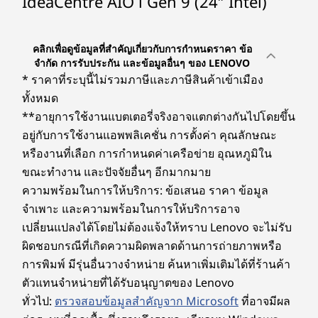
IdeaCentre AIO i Gen 9 (24″ Intel)
2 x USB-A 2.0
11
-
หูฟัง / ไมค์แบบคอมโบ
USB-A 3.2 Gen 2
HDMI ขาออก 2.1
คลิกเพื่อดูข้อมูลที่สำคัญเกี่ยวกับการกำหนดราคา ข้อ
HDMI ขาเข้า
จำกัด การรับประกัน และข้อมูลอื่นๆ ของ LENOVO
* ราคาที่ระบุนี้ไม่รวมภาษีและภาษีสินค้าเข้าเมือง
ด้านข้าง
ทั้งหมด
**อายุการใช้งานแบตเตอรี่จริงอาจแตกต่างกันไปโดยขึ้น
หูฟัง / ไมค์แบบคอมโบ
อยู่กับการใช้งานแอพพลิเคชั่น การตั้งค่า คุณลักษณะ
USB-C 3.2 Gen 2
หรืองานที่เลือก การกำหนดค่าเครือข่าย อุณหภูมิใน
ขณะทำงาน และปัจจัยอื่นๆ อีกมากมาย
* ความเร็วในการถ่ายโอนของพอร์ต USB เป็นค่าโดยประมาณและขึ้นอยู่กับหลายปัจจัย เช่น
ความพร้อมในการให้บริการ: ข้อเสนอ ราคา ข้อมูล
ความสามารถในการประมวลผลของอุปกรณ์โฮสต์/อุปกรณ์ต่อพ่วง คุณลักษณะของไฟล์ การ
จำเพาะ และความพร้อมในการให้บริการอาจ
กำหนดค่าระบบและสภาพแวดล้อมการทำงาน ทั้งนี้ ความเร็วในการใช้งานจริงจะแตกต่างกันไป
เปลี่ยนแปลงได้โดยไม่ต้องแจ้งให้ทราบ Lenovo จะไม่รับ
และอาจน้อยกว่าที่คาดไว้
ผิดชอบกรณีที่เกิดความผิดพลาดด้านการถ่ายภาพหรือ
การพิมพ์ มีรุ่นอื่นวางจำหน่าย ค้นหาเพิ่มเติมได้ที่ร้านค้า
ระบบไร้สาย
ตัวแทนจำหน่ายที่ได้รับอนุญาตของ Lenovo
Wi-Fi 6 (2 x 2 802.11 ax)
ทั่วไป:
ตรวจสอบข้อมูลสำคัญจาก Microsoft
ที่อาจมีผล
®
การ์ดคอมโบ Bluetooth
5.2