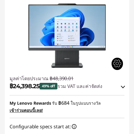
มูลค่าโดยประมาณ
฿48,390.01
฿24,398.25
รวม VAT และค่าจัดส่ง
49% off
ประหยัดทันที :
-฿22,636.84
฿684
My Lenovo Rewards
รับ
ในรูปแบบรางวัล
หรือ
เข้าร่วมตอนนี้เลย!
การประหยัด eCoupon :
-฿23,991.76
Configurable specs start at:
*Savings cannot be combined