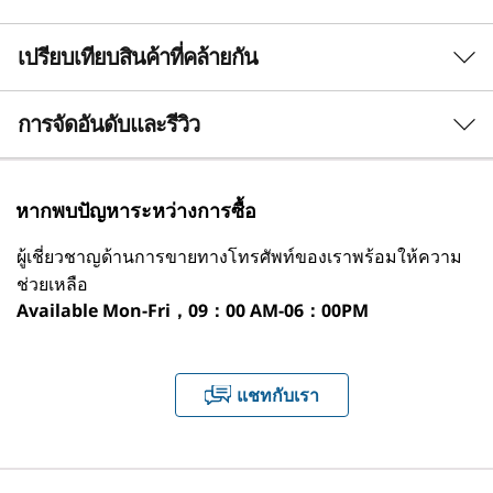
โปรเซสเซอร์
เปรียบเทียบสินค้าที่คล้ายกัน
®
Intel
Core™ i7-13620H
®
Intel
Core™ i5-13420H
3 Similiar products selected
การจัดอันดับและรีวิว
®
Intel
Core™ i3-1315U
®
®
Intel
Pentium
U300
กำลังดูอยู่
หากพบปัญหาระหว่างการซื้อ
ระบบปฏิบัติการ
IdeaCentre
IdeaCentre
IdeaCen
ประสิทธิภาพสูงสุดและเสียงรบกวนต่ำสุด
ผู้เชี่ยวชาญด้านการขายทางโทรศัพท์ของเราพร้อมให้ความ
AIO 24 Intel
AIO 27 Intel
AIO 24 
สูงสุด Windows 11 Pro
Gen 9
Gen 9
Gen 9
ช่วยเหลือ
ทำงาน เล่น และตัดต่อได้โดยปราศจากสิ่งรบกวนบน
1
-
ชัตเตอร์อิเล็กทรอนิกส์
Available
Mon-Fri，09：00 AM-06：00PM
การ์ดแสดงผล
คอมพิวเตอร์แบบออลอินวัน IdeaCentre AIO i Gen
(142)
(320)
(9
9 สัมผัสประสิทธิภาพการทำงานที่เหนือชั้นและ
®
การ์ดแสดงผล Intel
UHD
ประสิทธิภาพอันน่าทึ่งด้วยแล็ปท็อปที่มีโปรเซสเซอร์
2
-
ปุ่มเปิด/ปิดเครื่อง
แชทกับเรา
หน่วยความจำ
th
®
สูงสุดถึง 13
Gen Intel
Core™ i7 เพิ่ม
ประสิทธิภาพการทำงานแบบมัลติทาสก์ของคุณด้วย
สูงสุด 32GB 2 x DDR5
3
-
HDMI ขาเข้า
หน่วยความจำ DDR 5 และส่วนที่ดีที่สุดคือ ทำทุก
พื้นที่จัดเก็บข้อมูล
งานได้อย่างเงียบเชียบด้วยการรับรองเสียงรบกวนที่