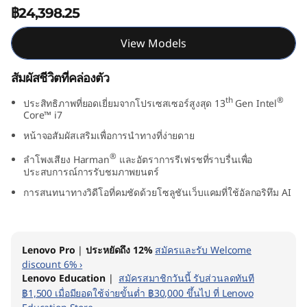
฿24,398.25
″
I
View Models
n
สัมผัสชีวิตที่คล่องตัว
t
th
®
ประสิทธิภาพที่ยอดเยี่ยมจากโปรเซสเซอร์สูงสุด 13
Gen Intel
Core™ i7
e
หน้าจอสัมผัสเสริมเพื่อการนำทางที่ง่ายดาย
®
l
ลำโพงเสียง Harman
และอัตราการรีเฟรชที่ราบรื่นเพื่อ
ประสบการณ์การรับชมภาพยนตร์
)
การสนทนาทางวิดีโอที่คมชัดด้วยโซลูชันเว็บแคมที่ใช้อัลกอริทึม AI
Lenovo Pro
|
ประหยัดถึง 12%
สมัครและรับ Welcome
discount 6% ›
Lenovo Education
|
สมัครสมาชิกวันนี้ รับส่วนลดทันที
฿1,500 เมื่อมียอดใช้จ่ายขั้นต่ำ ฿30,000 ขึ้นไป ที่ Lenovo