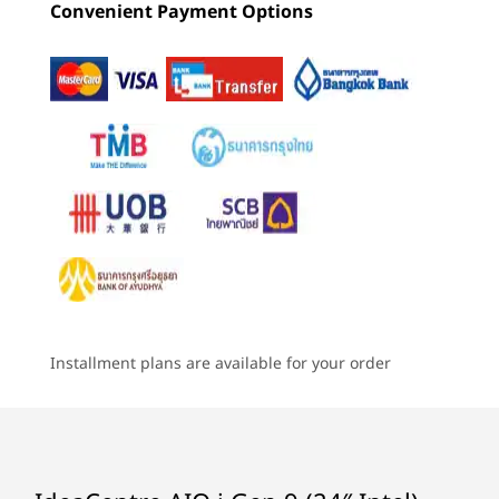
Convenient Payment Options
ต่ำของเรา
M.2 PCIe SSD สูงสุด 1TB
4
-
การชาร์จไฟ DC
เริ่มต้นที่
เริ่มต้นที่
เริ่มต้นที่
฿24,398.25
฿25,825.15
฿26,418
ระบบเสียง
5
-
USB-A 2.0
®
ลำโพงสเตอริโอ 3W จำนวน 2 ตัวโดย Harman
ทำให้เรื่องราวให้มีชีวิตชีวา โดยไม่มีอาการตาล้า
ร้านค้า
ร้านค
กล้อง
6
-
อีเทอร์เน็ต (RJ45)
ดื่มด่ำไปกับภาพยนตร์และรายการทีวีเรื่องโปรดโดย
5MP / 5MP + IR
ไม่ปวดตา IdeaCentre AIO i ภูมิใจนำเสนอจอแสดง
ผลอันน่าทึ่งด้วยสีสันที่สมจริง นอกจากนี้ ระบบเสียงที่
Explore All Desktops
7
-
USB-A 2.0
Specifications may vary depending upon region / model.
®
ดังกระหึ่มด้วยลำโพง Harmen
และเทคโนโลยีลด
แสงสีฟ้าที่สบายตาทำให้ AIO เป็นอุปกรณ์ที่พร้อมให้
8
-
USB-A 3.2 Gen 2
คุณสัมผัสถึงความตื่นเต้นและความบันเทิงไม่รู้จบ
การเชื่อมต่อ
Installment plans are available for your order
พอร์ต/ช่องเสียบ
9
-
HDMI ขาออก 2.1
ด้านหลัง
10
-
USB-C 3.2 Gen 1
การชาร์จไฟ DC
อีเทอร์เน็ต (RJ45)