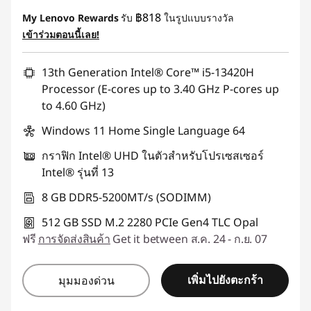
ประหยัดทันที :
-฿3,183.00
฿818
My Lenovo Rewards
รับ
ในรูปแบบรางวัล
หรือ
เข้าร่วมตอนนี้เลย!
การประหยัด eCoupon :
-฿4,804.00
13th Generation Intel® Core™ i5-13420H
*Savings cannot be combined
Processor (E-cores up to 3.40 GHz P-cores up
to 4.60 GHz)
ใช้ eCoupon :
88SALETH
Windows 11 Home Single Language 64
กราฟิก Intel® UHD ในตัวสำหรับโปรเซสเซอร์
Intel® รุ่นที่ 13
8 GB DDR5-5200MT/s (SODIMM)
512 GB SSD M.2 2280 PCIe Gen4 TLC Opal
ฟรี
การจัดส่งสินค้า
Get it between ส.ค. 24 - ก.ย. 07
เพิ่มไปยังตะกร้า
มุมมองด่วน