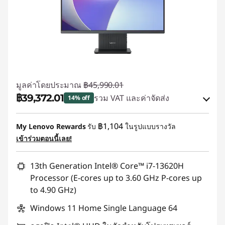
มูลค่าโดยประมาณ
฿45,990.01
฿39,372.01
รวม VAT และค่าจัดส่ง
14% off
ประหยัดทันที :
-฿4,431.00
฿1,104
My Lenovo Rewards
รับ
ในรูปแบบรางวัล
หรือ
เข้าร่วมตอนนี้เลย!
การประหยัด eCoupon :
-฿6,618.00
13th Generation Intel® Core™ i7-13620H
*Savings cannot be combined
Processor (E-cores up to 3.60 GHz P-cores up
to 4.90 GHz)
ใช้ eCoupon :
88SALETH
Windows 11 Home Single Language 64