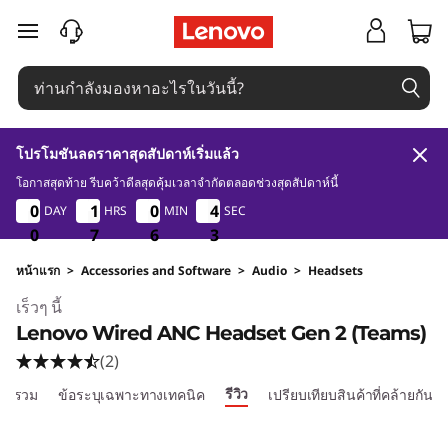
ข้ามไปที่เนื้อหาหลัก
โปรโมชันลดราคาสุดสัปดาห์เริ่มแล้ว
โอกาสสุดท้าย รีบคว้าดีลสุดคุ้มเวลาจำกัดตลอดช่วงสุดสัปดาห์นี้
0
7
6
0
0
0
0
1
1
1
1
0
0
0
0
4
4
DAY
HRS
MIN
SEC
2
4
4
1
0
0
0
7
7
7
6
6
6
1
2
หน้าแรก
>
Accessories and Software
>
Audio
>
Headsets
Original Price 5790 THB Discounted Price 5211
เร็วๆ นี้
Lenovo Wired ANC Headset Gen 2 (Teams)
(2)
รีวิว
าพรวม
ข้อระบุเฉพาะทางเทคนิค
เปรียบเทียบสินค้าที่คล้ายกัน