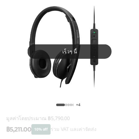
เร็วๆ นี้
+4
มูลค่าโดยประมาณ
฿5,790.00
฿5,211.00
รวม VAT และค่าจัดส่ง
10% off