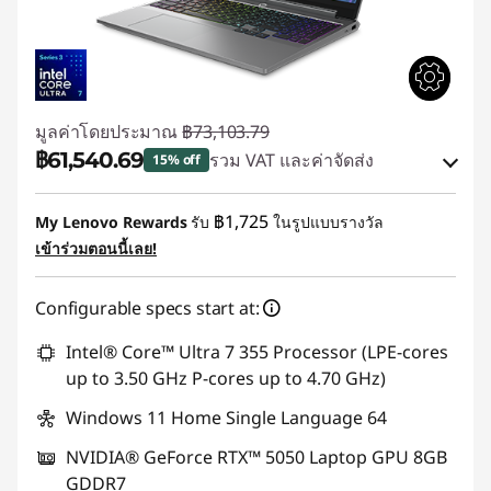
มูลค่าโดยประมาณ
฿73,103.79
฿61,540.69
รวม VAT และค่าจัดส่ง
15% off
ประหยัดทันที :
-฿10,344.18
฿1,725
My Lenovo Rewards
รับ
ในรูปแบบรางวัล
เข้าร่วมตอนนี้เลย!
การประหยัด eCoupon :
-฿1,218.92
Configurable specs start at:
ใช้ eCoupon :
88SALETH
Intel® Core™ Ultra 7 355 Processor (LPE-cores
up to 3.50 GHz P-cores up to 4.70 GHz)
Windows 11 Home Single Language 64
NVIDIA® GeForce RTX™ 5050 Laptop GPU 8GB
GDDR7