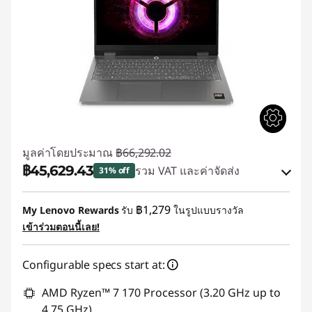
มูลค่าโดยประมาณ
฿66,292.02
฿45,629.43
รวม VAT และค่าจัดส่ง
31% off
ประหยัดทันที :
-฿20,662.59
฿1,279
My Lenovo Rewards
รับ
ในรูปแบบรางวัล
เข้าร่วมตอนนี้เลย!
ใช้ eCoupon :
88SALETH
Configurable specs start at:
AMD Ryzen™ 7 170 Processor (3.20 GHz up to
4.75 GHz)