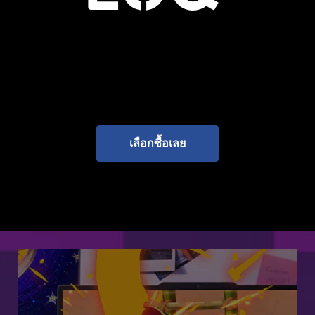
า
ว
สู่
ก
เลือกซื้อเลย
า
ร
เ
ล่
น