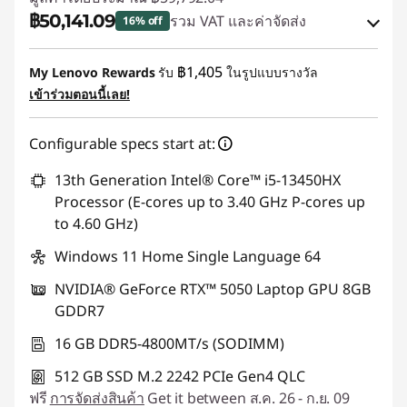
฿50,141.09
รวม VAT และค่าจัดส่ง
16% off
ประหยัดทันที :
-฿8,627.70
฿1,405
My Lenovo Rewards
รับ
ในรูปแบบรางวัล
เข้าร่วมตอนนี้เลย!
การประหยัด eCoupon :
-฿1,023.25
Configurable specs start at:
ใช้ eCoupon :
88SALETH
13th Generation Intel® Core™ i5-13450HX
Processor (E-cores up to 3.40 GHz P-cores up
to 4.60 GHz)
Windows 11 Home Single Language 64
NVIDIA® GeForce RTX™ 5050 Laptop GPU 8GB
GDDR7
16 GB DDR5-4800MT/s (SODIMM)
512 GB SSD M.2 2242 PCIe Gen4 QLC
ฟรี
การจัดส่งสินค้า
Get it between ส.ค. 26 - ก.ย. 09