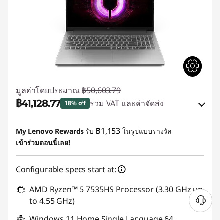
มูลค่าโดยประมาณ
฿50,603.79
฿41,128.77
รวม VAT และค่าจัดส่ง
18% off
ประหยัดทันที :
-฿9,475.02
฿1,153
My Lenovo Rewards
รับ
ในรูปแบบรางวัล
เข้าร่วมตอนนี้เลย!
ใช้ eCoupon :
88SALETH
Configurable specs start at:
AMD Ryzen™ 5 7535HS Processor (3.30 GHz up
to 4.55 GHz)
Windows 11 Home Single Language 64