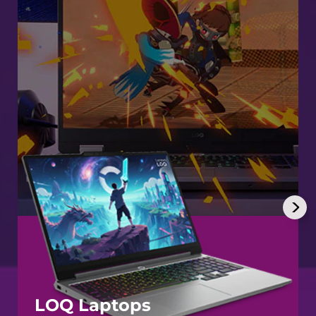
เ
ก
ม
ที่
แ
ท้
จ
ริ
LOQ Laptops
ง