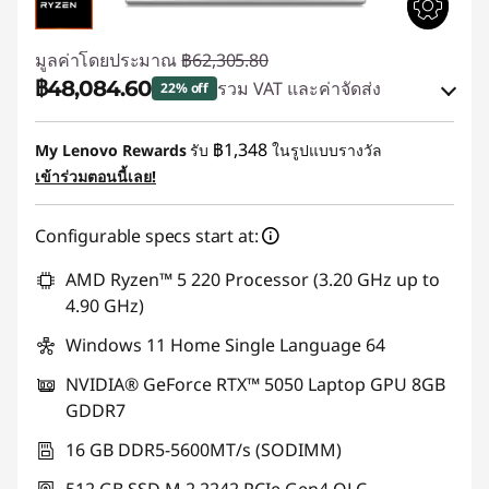
มูลค่าโดยประมาณ
฿62,305.80
฿48,084.60
รวม VAT และค่าจัดส่ง
22% off
ประหยัดทันที :
-฿14,221.20
฿1,348
My Lenovo Rewards
รับ
ในรูปแบบรางวัล
เข้าร่วมตอนนี้เลย!
ใช้ eCoupon :
88SALETH
Configurable specs start at:
AMD Ryzen™ 5 220 Processor (3.20 GHz up to
4.90 GHz)
Windows 11 Home Single Language 64
NVIDIA® GeForce RTX™ 5050 Laptop GPU 8GB
GDDR7
16 GB DDR5-5600MT/s (SODIMM)
512 GB SSD M.2 2242 PCIe Gen4 QLC