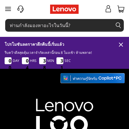
L
ข้ามไปที่เนื้อหาหลัก
e
n
o
โปรโมชันลดราคาดึกคืนนี้เริ่มแล้ว
v
รีบคว้าดีลสุดคุ้มเวลาจำกัดเหล่านี้ก่อน 8 โมงเช้า ห้ามพลาด!
0
4
8
8
o
0
0
0
0
0
0
0
0
3
3
3
3
2
2
DAY
HRS
MIN
SEC
2
2
9
0
0
0
4
4
4
8
8
8
8
9
L
O
Q
|
ก้