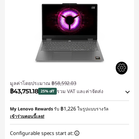
มูลค่าโดยประมาณ
฿58,592.03
฿43,751.18
รวม VAT และค่าจัดส่ง
25% off
ประหยัดทันที :
-฿14,840.85
฿1,226
My Lenovo Rewards
รับ
ในรูปแบบรางวัล
เข้าร่วมตอนนี้เลย!
ใช้ eCoupon :
88SALETH
Configurable specs start at: