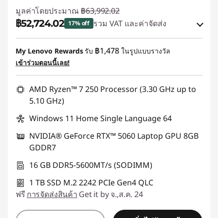
มูลค่าโดยประมาณ
฿63,992.02
฿52,724.02
รวม VAT และค่าจัดส่ง
17% off
ประหยัดทันที :
-฿11,268.00
฿1,478
My Lenovo Rewards
รับ
ในรูปแบบรางวัล
เข้าร่วมตอนนี้เลย!
ใช้ eCoupon :
88SALETH
AMD Ryzen™ 7 250 Processor (3.30 GHz up to
5.10 GHz)
Windows 11 Home Single Language 64
NVIDIA® GeForce RTX™ 5060 Laptop GPU 8GB
GDDR7
16 GB DDR5-5600MT/s (SODIMM)
1 TB SSD M.2 2242 PCIe Gen4 QLC
ฟรี
การจัดส่งสินค้า
Get it by จ.,ส.ค. 24