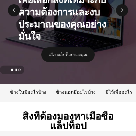
n
ความต้องการและงบ
g
ประมาณของคุณอย่าง
G
มั่นใจ
u
i
เลือกแล็ปท็อปของคุณ
d
e
page hero 1/2 ทำความเข้าใจเกี่ยวกับโปรเซสเซอร์, RAM, พื้นที่
อ
ข้างในมีอะไรบ้าง
ข้างนอกมีอะไรบ้าง
มีไว้เพื่ออะไร
สิ่งที่ต้องมองหาเมื่อซื้อ
แล็ปท็อป