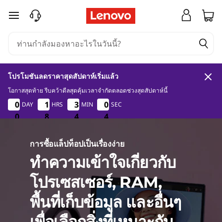
L
ข้ามไปที่เนื้อหาหลัก
a
p
t
โปรโมชันลดราคาสุดสัปดาห์เริ่มแล้ว
o
โอกาสสุดท้าย รีบคว้าดีลสุดคุ้มเวลาจำกัดตลอดช่วงสุดสัปดาห์นี้
0
8
4
2
0
0
0
0
1
1
1
1
3
3
3
3
0
0
DAY
HRS
MIN
SEC
0
0
3
p
0
0
0
8
8
8
4
4
4
2
3
B
การซื้อแล็ปท็อปเป็นเรื่องง่าย
u
ทำความเข้าใจเกี่ยวกับ
y
โปรเซสเซอร์, RAM,
i
พื้นที่เก็บข้อมูล และอื่นๆ
เพื่อเลือกสิ่งที่เหมาะกับ