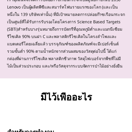
Lenovo เป็นผู้ผลิตพีซีและสมาร์ทโฟนรายแรกของโลก (และเป็น
หนึ่งใน 139 บริษัทเท่านั้น) ที่มีเป้าหมายลดการปล่อยก๊าซเรือนกระจก
เป็นศูนย์ที่ได้รับการรับรองโดยโครงการ Science Based Targets
(SBTi)สำหรับบางรุ่นหมายถึงการบัดกรีที่อุณหภูมิต่ำและแมกนีเซียม
รีไซเคิล 90% บนฝา C และพลาสติกรีไซเคิลในโครงลำโพงและ
แบตเตอรี่โดยเฉลี่ยแล้ว บรรจุภัณฑ์ของผลิตภัณฑ์จะมีเปอร์เซ็นต์
รวมขั้นต่ำ 90% ตามน้ำหนักจากส่วนผสมของวัสดุต่อไปนี้ ได้แก่
กล่องที่ผ่านการรีไซเคิล พลาสติกชีวภาพ วัสดุไฟเบอร์จากพืชที่ไม่มี
ไม้เป็นส่วนประกอบ และ/หรือวัสดุจากระบบจัดการป่าไม้อย่างยั่งยืน
มีไว้เพื่ออะไร
สำหรับการทำงาน