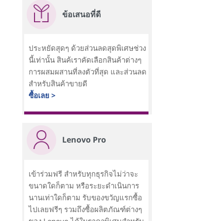
ข้อเสนอที่ดี
ประหยัดสุดๆ ด้วยส่วนลดสุดพิเศษช่วง
นี้เท่านั้น สินค้เราคัดเลือกสินค้าต่างๆ
การผสมผสานที่ลงตัวที่สุด และส่วนลด
สำหรับสินค้าขายดี
ซื้อเลย >
Lenovo Pro
เข้าร่วมฟรี สำหรับทุกธุรกิจไม่ว่าจะ
ขนาดใดก็ตาม หรือระยะดำเนินการ
นานเท่าใดก็ตาม รับของขวัญแรกซื้อ
ไปเลยฟรีๆ รวมถึงซื้อผลิตภัณฑ์ต่างๆ