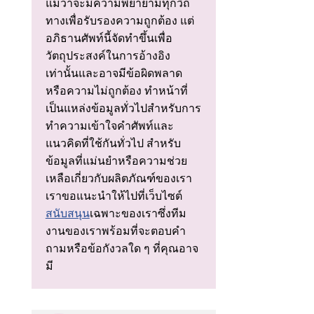
แม้ว่าจะมีความพยายามทุกวิถี
ทางเพื่อรับรองความถูกต้อง แต่
อภิธานศัพท์นี้จัดทําขึ้นเพื่อ
วัตถุประสงค์ในการอ้างอิง
เท่านั้นและอาจมีข้อผิดพลาด
หรือความไม่ถูกต้อง ทําหน้าที่
เป็นแหล่งข้อมูลทั่วไปสําหรับการ
ทําความเข้าใจคําศัพท์และ
แนวคิดที่ใช้กันทั่วไป สําหรับ
ข้อมูลที่แม่นยําหรือความช่วย
เหลือเกี่ยวกับผลิตภัณฑ์ของเรา
เราขอแนะนําให้ไปที่เว็บไซต์
สนับสนุน
เฉพาะของเราซึ่งทีม
งานของเราพร้อมที่จะตอบคํา
ถามหรือข้อกังวลใด ๆ ที่คุณอาจ
มี