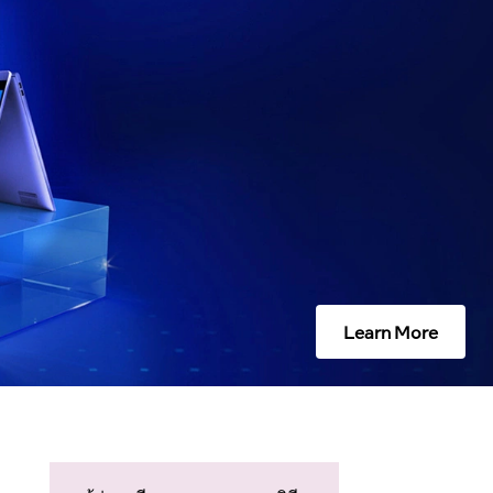
Learn More