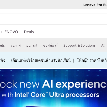
Lenovo Pro
Bu
กับ LENOVO
Deals
ets
จอภาพ
อุปกรณ์
ซอฟต์แวร์
Support & Solutions
AI
กิจ
|
เดือนแห่งเวิร์กสเตชันสำหรับนักเรียนี
|
โน้ตบุ๊ก ราคาไม่เ