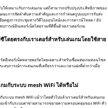
รปรับให้เหมาะกับการเล่นเกม แต่ก็สามารถปรับปรุงประสิทธิภาพของ
ณลักษณะการจัดลําดับความสําคัญและการกําหนดรูปแบบการรับส่ง
อียดสูงการประชุมทางวิดีโอออนไลน์และการดาวน์โหลด / อัป
บการณ์อินเทอร์เน็ตโดยรวมที่ดีขึ้นด้วยเราเตอร์เกม
ซีโดยตรงกับเราเตอร์สําหรับเล่นเกมโดยใช้สาย
พอร์ตอีเทอร์เน็ตหลายพอร์ตโดยเฉพาะสําหรับเชื่อมต่อเกมคอนโซล
บการณ์การเล่นเกมที่เสถียรกว่าและเวลาแฝงที่ต่ํากว่าเมื่อ
นเกมกับระบบ mesh WiFi ได้หรือไม่
่วมกับระบบ mesh WiFi แม้ว่าโดยทั่วไปแล้วเราเตอร์สําหรับเล่นเกม
ารรวมเข้ากับระบบตาข่ายสามารถขยายความครอบคลุมของ WiFi ทั่ว