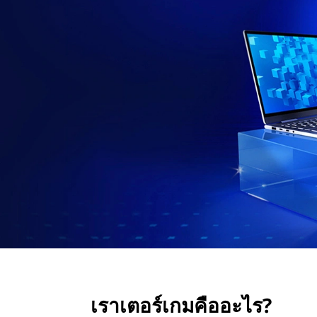
ม
คื
อ
อ
ะ
ไ
ร
?
เราเตอร์เกมคืออะไร?