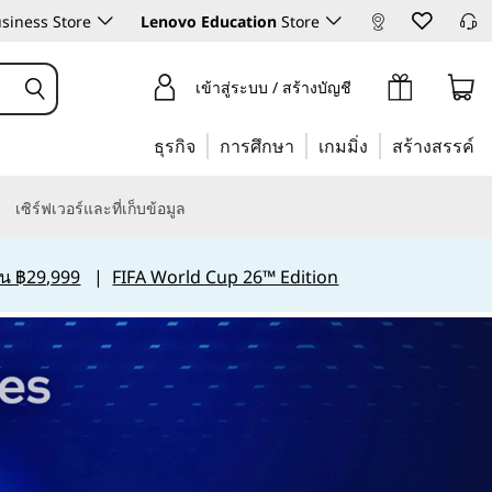
siness Store
Lenovo Education
Store
เข้าสู่ระบบ / สร้างบัญชี
ธุรกิจ
การศึกษา
เกมมิ่ง
สร้างสรรค์
เซิร์ฟเวอร์และที่เก็บข้อมูล
กิน ฿29,999
|
FIFA World Cup 26™ Edition