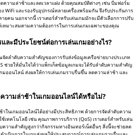
ลดความล่าช้าและลดเวลาแฝง ด้วยคุณสมบัติต่างๆ เช่น บีมฟอร์ม
 WiFi และรองรับอุปกรณ์หลายเครื่องพร้อมกัน จึงรับประกันการ
นหลายคน นอกจากนี้ เราเตอร์สําหรับเล่นเกมมักจะมีตัวเลือกการปรับ
ข่ายให้เหมาะสมตามความต้องการในการเล่นเกมเฉพาะของคุณ
และมีประโยชน์ต่อการเล่นเกมอย่างไร?
ห้คุณจัดลําดับความสําคัญของการรับส่งข้อมูลเครือข่ายบางประเภท
ช่วยให้มั่นใจได้ว่าแพ็กเก็ตข้อมูลเกมจะได้รับลําดับความสําคัญ
กมออนไลน์ ส่งผลให้การเล่นเกมราบรื่นขึ้น ลดความล่าช้า และ
ความล่าช้าในเกมออนไลน์ได้หรือไม่?
ช้าในเกมออนไลน์ได้อย่างมีประสิทธิภาพ ด้วยการจัดลําดับความ
ช้เทคโนโลยี เช่น คุณภาพการบริการ (QoS) เราเตอร์สําหรับเล่น
ับความสําคัญสูงกว่ากิจกรรมทางอินเทอร์เน็ตอื่นๆ สิ่งนี้จะช่วยลด
ําเนินการในเกมส่งผลให้ประสบการณ์การเล่นเกมราบรื่นและ