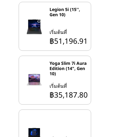
Legion 5i (15'',
Gen 10)
เริ่มต้นที่
฿51,196.91
Yoga Slim 7i Aura
Edition (14", Gen
10)
เริ่มต้นที่
฿35,187.80