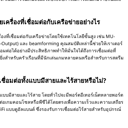
ครื่องที่เชื่อมต่อกับเครือข่ายอย่างไร
องที่เชื่อมต่อกับเครือข่ายโดยใช้เทคโนโลยีขั้นสูง เช่น MU-
-Output) และ beamforming คุณสมบัติเหล่านี้ช่วยให้เราเตอร์
มต่อได้อย่างมีประสิทธิภาพทําให้มั่นใจได้ถึงการเชื่อมต่อที่
ยิ่งสําหรับครัวเรือนที่มีนักเล่นเกมหลายคนหรือสําหรับการสตรีม
เชื่อมต่อทั้งแบบมีสายและไร้สายหรือไม่?
้งแบบมีสายและไร้สาย โดยทั่วไปจะมีพอร์ตอีเทอร์เน็ตหลายพอร์ต
อมต่อเกมคอนโซลหรือพีซีได้โดยตรงเพื่อความเร็วและความเสถียร
WiFi แบบดูอัลแบนด์ ซึ่งรองรับการเชื่อมต่อไร้สายสําหรับอุปกรณ์