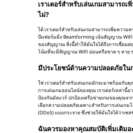
เราเตอร์สําหรับเล่นเกมสามารถเพ
ไม่?
ได้ เราเตอร์สําหรับเล่นเกมสามารถเพิ่มความค
บีมฟอร์มมิ่ง Beamforming เน้นสัญญาณ WiFi โ
ของสัญญาณ สิ่งนี้ทําให้มั่นใจได้ถึงการเชื่อมต่อ
โน้มที่จะมีสัญญาณ WiFi อ่อนหรือขาด ๆ หาย ๆ
มีประโยชน์ด้านความปลอดภัยในการ
ใช่ เราเตอร์สําหรับเล่นเกมมักจะมาพร้อมกับค
การเล่นเกมออนไลน์ของคุณ เราเตอร์เหล่านี้อา
ป้องกันมัลแวร์ ปกป้องเครือข่ายเกมของคุณจากภั
เลือกความปลอดภัยเฉพาะสําหรับการเล่นเกมโ
(DDoS) แบบกระจาย ซึ่งช่วยให้มั่นใจได้ว่าเ
ฉันควรมองหาคุณสมบัติเพิ่มเติมอะ