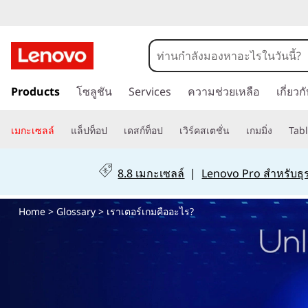
เ
ร
ข้
า
Products
โซลูชัน
Services
ความช่วยเหลือ
เกี่ยว
า
ม
เ
ไ
เมกะเซลล์
แล็ปท็อป
เดสก์ท็อป
เวิร์คสเตชั่น
เกมมิ่ง
Tabl
ป
ต
ที่
8.8 เมกะเซลล์
|
Lenovo Pro สำหรับธุร
เ
อ
นื้
Home
>
Glossary
> เราเตอร์เกมคืออะไร?
อ
ร์
ห
า
เ
ห
ลั
ก
ก