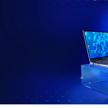
อ
น
คื
อ
อ
ะ
ไ
ร
?