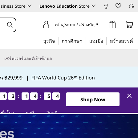
siness Store
Lenovo Education
Store
เข้าสู่ระบบ / สร้างบัญชี
ธุรกิจ
การศึกษา
เกมมิ่ง
สร้างสรรค์
เซิร์ฟเวอร์และที่เก็บข้อมูล
กิน ฿29,999
|
FIFA World Cup 26™ Edition
1
1
1
1
3
3
3
3
1
1
1
1
4
4
4
4
5
5
5
5
3
2
3
2
:
:
1วัน13ชั่วโมง14นาที52วินาที
Shop Now
ชั่วโมง
นาที
วินาที