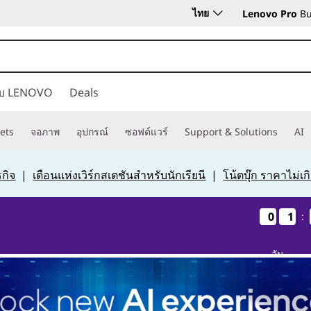
ไทย
Lenovo Pro
Bu
กับ LENOVO
Deals
ets
จอภาพ
อุปกรณ์
ซอฟต์แวร์
Support & Solutions
AI
กิจ
|
เดือนแห่งเวิร์กสเตชันสำหรับนักเรียนี
|
โน้ตบุ๊ก ราคาไม่เ
0
0
0
0
1
1
1
1
:
วัน