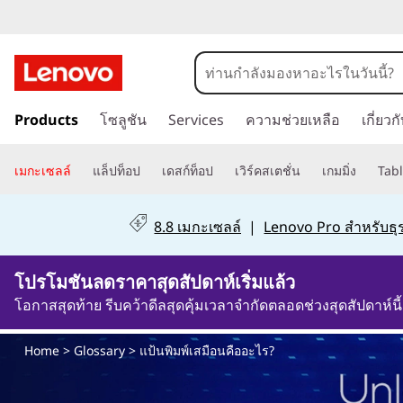
แ
ป้
ข้
น
Products
โซลูชัน
Services
ความช่วยเหลือ
เกี่ยว
า
ม
พิ
ไ
เมกะเซลล์
แล็ปท็อป
เดสก์ท็อป
เวิร์คสเตชั่น
เกมมิ่ง
Tabl
ป
ม
ที่
8.8 เมกะเซลล์
|
Lenovo Pro สำหรับธุร
เ
พ์
นื้
โปรโมชันลดราคาสุดสัปดาห์เริ่มแล้ว
อ
เ
ห
โอกาสสุดท้าย รีบคว้าดีลสุดคุ้มเวลาจำกัดตลอดช่วงสุดสัปดาห์นี้
า
ส
ห
Home
>
Glossary
> แป้นพิมพ์เสมือนคืออะไร?
ลั
มื
ก