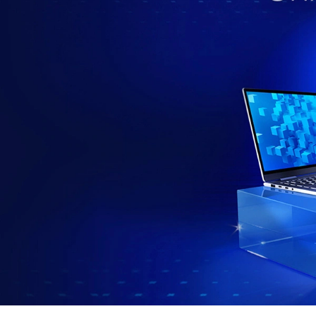
ว
ตั้
ง
คื
อ
อ
ะ
ไ
ร