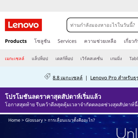
ก
า
ข้
ร
Products
โซลูชัน
Services
ความช่วยเหลือ
เกี่ยว
า
ม
เ
ไ
เมกะเซลล์
แล็ปท็อป
เดสก์ท็อป
เวิร์คสเตชั่น
เกมมิ่ง
Tabl
ป
ลื่
ที่
8.8 เมกะเซลล์
|
Lenovo Pro สำหรับธุร
เ
อ
นื้
โปรโมชันลดราคาสุดสัปดาห์เริ่มแล้ว
อ
น
ห
โอกาสสุดท้าย รีบคว้าดีลสุดคุ้มเวลาจำกัดตลอดช่วงสุดสัปดาห์นี้
า
แ
ห
Home
>
Glossary
> การเลื่อนแนวตั้งคืออะไร?
ลั
น
ก