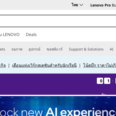
ไทย
Lenovo Pro
Bu
กับ LENOVO
Deals
ets
จอภาพ
อุปกรณ์
ซอฟต์แวร์
Support & Solutions
AI
กิจ
|
เดือนแห่งเวิร์กสเตชันสำหรับนักเรียนี
|
โน้ตบุ๊ก ราคาไม่เ
0
0
0
0
1
1
1
1
:
วัน