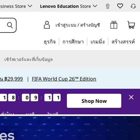
siness Store
Lenovo Education
Store
เข้าสู่ระบบ / สร้างบัญชี
ธุรกิจ
การศึกษา
เกมมิ่ง
สร้างสรรค์
เซิร์ฟเวอร์และที่เก็บข้อมูล
กิน ฿29,999
|
FIFA World Cup 26™ Edition
1
1
1
1
8
8
8
8
0
0
0
0
9
9
9
9
0
0
0
0
9
9
9
9
:
:
1วัน18ชั่วโมง9นาที9วินาที
Shop Now
ชั่วโมง
นาที
วินาที