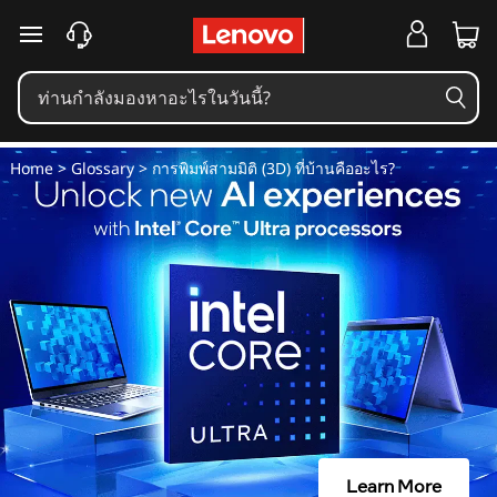
ก
ข้ามไปที่เนื้อหาหลัก
า
ร
Home
>
Glossary
> การพิมพ์สามมิติ (3D) ที่บ้านคืออะไร?
พิ
ม
พ์
ส
า
ม
Learn More