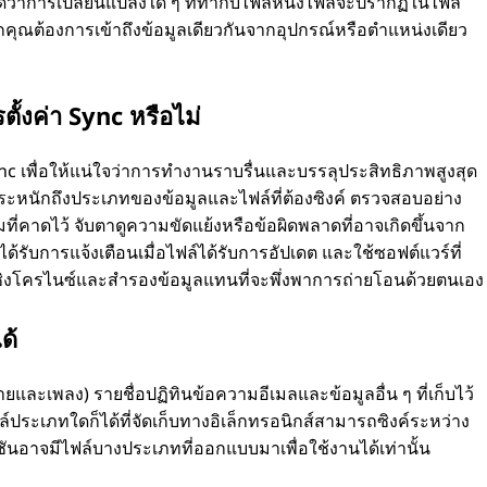
ด้ว่าการเปลี่ยนแปลงใด ๆ ที่ทํากับไฟล์หนึ่งไฟล์จะปรากฏในไฟล์
ากคุณต้องการเข้าถึงข้อมูลเดียวกันจากอุปกรณ์หรือตําแหน่งเดียว
รตั้งค่า Sync หรือไม่
า Sync เพื่อให้แน่ใจว่าการทํางานราบรื่นและบรรลุประสิทธิภาพสูงสุด
ตระหนักถึงประเภทของข้อมูลและไฟล์ที่ต้องซิงค์ ตรวจสอบอย่าง
่คาดไว้ จับตาดูความขัดแย้งหรือข้อผิดพลาดที่อาจเกิดขึ้นจาก
ณได้รับการแจ้งเตือนเมื่อไฟล์ได้รับการอัปเดต และใช้ซอฟต์แวร์ที่
งโครไนซ์และสํารองข้อมูลแทนที่จะพึ่งพาการถ่ายโอนด้วยตนเอง
ด้
ายและเพลง) รายชื่อปฏิทินข้อความอีเมลและข้อมูลอื่น ๆ ที่เก็บไว้
์ประเภทใดก็ได้ที่จัดเก็บทางอิเล็กทรอนิกส์สามารถซิงค์ระหว่าง
ันอาจมีไฟล์บางประเภทที่ออกแบบมาเพื่อใช้งานได้เท่านั้น