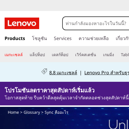
W
h
a
ข้
Products
โซลูชัน
Services
ความช่วยเหลือ
เกี่ยว
า
t
ม
i
ไ
เมกะเซลล์
แล็ปท็อป
เดสก์ท็อป
เวิร์คสเตชั่น
เกมมิ่ง
Tabl
ป
s
ที่
8.8 เมกะเซลล์
|
Lenovo Pro สำหรับธุร
เ
S
นื้
โปรโมชันลดราคาสุดสัปดาห์เริ่มแล้ว
y
อ
ห
โอกาสสุดท้าย รีบคว้าดีลสุดคุ้มเวลาจำกัดตลอดช่วงสุดสัปดาห์นี้
n
า
ห
Home
>
Glossary
> Sync คืออะไร
c
ลั
ก