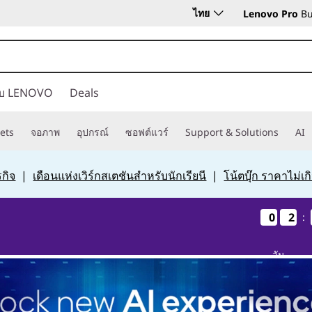
ไทย
Lenovo Pro
Bu
กับ LENOVO
Deals
ets
จอภาพ
อุปกรณ์
ซอฟต์แวร์
Support & Solutions
AI
กิจ
|
เดือนแห่งเวิร์กสเตชันสำหรับนักเรียนี
|
โน้ตบุ๊ก ราคาไม่เ
0
0
0
0
2
2
2
2
:
วัน