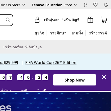
siness Store
Lenovo Education
Store
เข้าสู่ระบบ / สร้างบัญชี
ธุรกิจ
การศึกษา
เกมมิ่ง
สร้างสรรค์
เซิร์ฟเวอร์และที่เก็บข้อมูล
กิน ฿29,999
|
FIFA World Cup 26™ Edition
0
0
0
0
7
7
7
7
4
4
4
4
0
0
0
0
2
2
2
2
3
2
3
2
:
:
2วัน7ชั่วโมง40นาที22วินาที
Shop Now
ชั่วโมง
นาที
วินาที