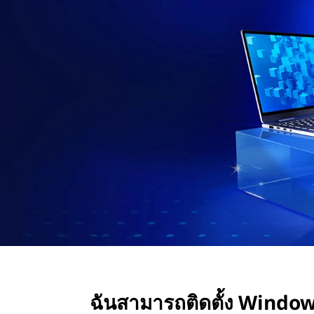
ด
ตั้
ง
W
i
n
d
o
w
ฉันสามารถติดตั้ง Windows
s