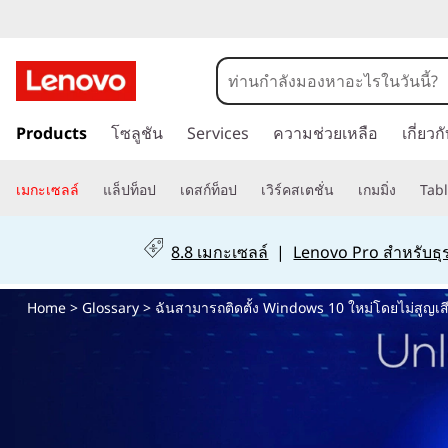
ฉั
น
ข้
ส
Products
โซลูชัน
Services
ความช่วยเหลือ
เกี่ยว
า
ม
า
ไ
เมกะเซลล์
แล็ปท็อป
เดสก์ท็อป
เวิร์คสเตชั่น
เกมมิ่ง
Tabl
ป
ม
ที่
8.8 เมกะเซลล์
|
Lenovo Pro สำหรับธุร
เ
า
นื้
Home
>
Glossary
> ฉันสามารถติดตั้ง Windows 10 ใหม่โดยไม่สูญเสีย
อ
ร
ห
า
ถ
ห
ลั
ติ
ก