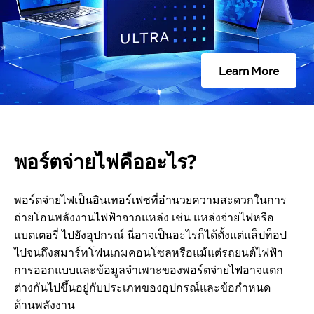
คื
อ
Learn More
อ
ะ
พอร์ตจ่ายไฟคืออะไร?
ไ
ร
พอร์ตจ่ายไฟเป็นอินเทอร์เฟซที่อํานวยความสะดวกในการ
ถ่ายโอนพลังงานไฟฟ้าจากแหล่ง เช่น แหล่งจ่ายไฟหรือ
?
แบตเตอรี่ ไปยังอุปกรณ์ นี่อาจเป็นอะไรก็ได้ตั้งแต่แล็ปท็อป
ไปจนถึงสมาร์ทโฟนเกมคอนโซลหรือแม้แต่รถยนต์ไฟฟ้า
การออกแบบและข้อมูลจําเพาะของพอร์ตจ่ายไฟอาจแตก
ต่างกันไปขึ้นอยู่กับประเภทของอุปกรณ์และข้อกําหนด
ด้านพลังงาน