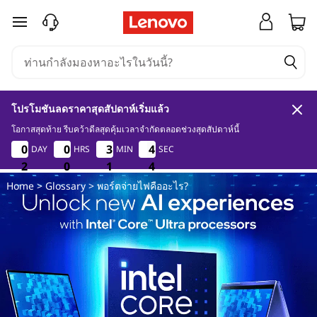
พ
ข้ามไปที่เนื้อหาหลัก
อ
ร์
โปรโมชันลดราคาสุดสัปดาห์เริ่มแล้ว
ต
โอกาสสุดท้าย รีบคว้าดีลสุดคุ้มเวลาจำกัดตลอดช่วงสุดสัปดาห์นี้
2
0
1
4
0
0
0
0
0
0
0
0
3
3
3
3
4
4
4
4
DAY
HRS
MIN
SEC
จ่
2
2
2
0
0
0
1
1
1
3
4
3
Home
>
Glossary
> พอร์ตจ่ายไฟคืออะไร?
า
ย
ไ
ฟ