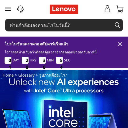
รู
ข้ามไปที่เนื้อหาหลัก
ป
ภ
โปรโมชันลดราคาสุดสัปดาห์เริ่มแล้ว
า
โอกาสสุดท้าย รีบคว้าดีลสุดคุ้มเวลาจำกัดตลอดช่วงสุดสัปดาห์นี้
1
0
0
0
0
0
0
2
2
2
2
3
3
3
3
5
5
DAY
HRS
MIN
SEC
2
พ
5
5
3
1
1
1
0
0
0
0
0
0
2
3
Home
>
Glossary
> รูปภาพคืออะไร?
คื
อ
อ
ะ