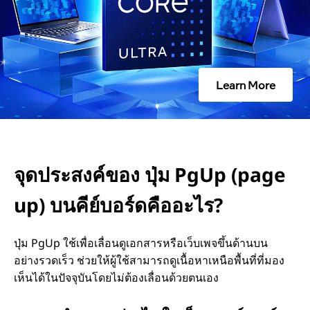
อ
ง
Learn More
ปุ่
ม
P
จุดประสงค์ของ ปุ่ม PgUp (page
g
up) บนคีย์บอร์ดคืออะไร?
U
ปุ่ม PgUp ใช้เพื่อเลื่อนดูเอกสารหรือเว็บเพจขึ้นด้านบน
p
อย่างรวดเร็ว ช่วยให้ผู้ใช้สามารถดูเนื้อหาเหนือพื้นที่ที่มอง
(
เห็นได้ในปัจจุบันโดยไม่ต้องเลื่อนด้วยตนเอง