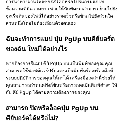
ย์
การนำทางผ่านไฟล์ซอร์สโค้ดหรือโปรแกรมแก้ไข
ข้อความที่มีความยาว ช่วยให้นักพัฒนาสามารถย้ายไปยัง
บ
จุดเริ่มต้นของไฟล์ได้อย่างรวดเร็วหรือข้ามไปยังส่วนใด
ส่วนหนึ่งโดยไม่ต้องเลื่อนด้วยตนเอง
อ
ฉันจะทำการแมป ปุ่ม PgUp บนคีย์บอร์ด
ร์
ของฉัน ใหม่ได้อย่างไร
ด
หากต้องการรีแมป คีย์ PgUp บนแป้นพิมพ์ของคุณ คุณ
สามารถใช้ซอฟต์แวร์ปรับแต่งแป้นพิมพ์หรือเครื่องมือที่
คื
ระบบปฏิบัติการของคุณให้มาได้ เครื่องมือเหล่านี้ช่วยให้
คุณสามารถกำหนดฟังก์ชันหรือการกดแป้นพิมพ์ต่างๆ ให้
อ
กับ คีย์ PgUp ได้ตามความต้องการของคุณ
อ
สามารถ ปิดหรือล็อคปุ่ม PgUp บน
คีย์บอร์ดได้หรือไม่?
ะ