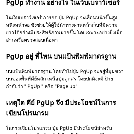
p
PgUp ทำงาน อย่างไร ในเว็บเบราว์เซอร์
a
ในเว็บเบราว์เซอร์ การกด ปุ่ม PgUp จะเลื่อนหน้าขึ้นสูง
g
หนึ่งหน้าจอ ซึ่งช่วยให้ผู้ใช้นำทางผ่านหน้าเว็บที่มีความ
ยาวได้อย่างมีประสิทธิภาพมากขึ้น โดยเฉพาะอย่างยิ่งเมื่อ
e
อ่านหรือตรวจสอบเนื้อหา
u
PgUp อยู่ ที่ไหน บนแป้นพิมพ์มาตรฐาน
p
บนแป้นพิมพ์มาตรฐาน โดยทั่วไปปุ่ม PgUp จะอยู่ที่มุมขวา
)
บนของพื้นที่คีย์หลัก เหนือปุ่มลูกศร โดยปกติจะมี ป้าย
กำกับว่า " PgUp " หรือ "Page up"
บ
เหตุใด คีย์ PgUp จึง มีประโยชน์ในการ
น
เขียนโปรแกรม
คี
ในการเขียนโปรแกรม ปุ่ม PgUp มีประโยชน์สำหรับ