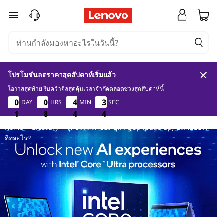
จุ
ข้ามไปที่เนื้อหาหลัก
ด
ป
โปรโมชันลดราคาสุดสัปดาห์เริ่มแล้ว
ร
โอกาสสุดท้าย รีบคว้าดีลสุดคุ้มเวลาจำกัดตลอดช่วงสุดสัปดาห์นี้
1
8
4
4
0
0
0
0
0
0
0
0
4
4
4
4
3
3
3
3
DAY
HRS
MIN
SEC
ะ
1
1
1
8
8
8
4
4
4
3
4
3
Home
>
Glossary
> จุดประสงค์ของ ปุ่ม PgUp (page up) บนคีย์บอร์ด
ส
คืออะไร?
ง
ค์
ข