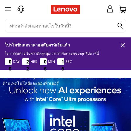
เ
ข้ามไปที่เนื้อหาหลัก
ป
อ
โปรโมชันลดราคาสุดสัปดาห์เริ่มแล้ว
ร์
โอกาสสุดท้าย รีบคว้าดีลสุดคุ้มเวลาจำกัดตลอดช่วงสุดสัปดาห์นี้
0
2
6
6
0
0
0
0
2
2
2
2
0
0
0
0
1
1
1
1
DAY
HRS
MIN
SEC
เ
0
0
0
2
2
2
6
6
6
5
5
6
Home
>
Glossary
> เปอร์เซ็นต์คืออะไร และเหตุใดจึงมีความสำคัญใน
ซ็
ด้านเทคโนโลยีและคอมพิวเตอร์
น
ต์
คื