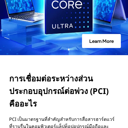
ร
ะ
ห
Learn More
ว่
า
การเชื่อมต่อระหว่างส่วน
ง
ประกอบอุปกรณ์ต่อพ่วง (PCI)
ส่
คืออะไร
ว
PCI เป็นมาตรฐานที่สําคัญสําหรับการสื่อสารฮาร์ดแวร์
น
ที่ราบรื่นในคอมพิวเตอร์แล็ปท็อปอุปกรณ์มือถือและ