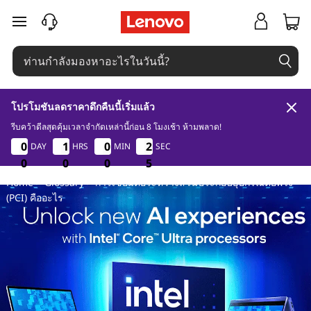
ก
ข้ามไปที่เนื้อหาหลัก
า
ร
โปรโมชันลดราคาดึกคืนนี้เริ่มแล้ว
เ
รีบคว้าดีลสุดคุ้มเวลาจำกัดเหล่านี้ก่อน 8 โมงเช้า ห้ามพลาด!
0
0
0
4
0
0
0
0
1
1
1
1
0
0
0
0
2
2
2
2
DAY
HRS
MIN
SEC
ชื่
0
0
0
0
0
0
0
0
0
4
4
4
Home
>
Glossary
> การเชื่อมต่อระหว่างส่วนประกอบอุปกรณ์ต่อพ่วง
อ
(PCI) คืออะไร
ม
ต่
อ