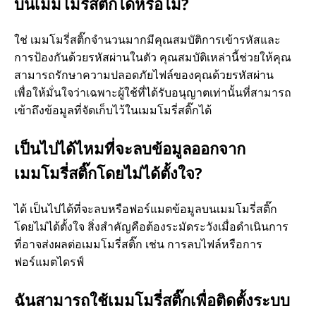
บนเมมโมรี่สติ๊กได้หรือไม่?
ใช่ เมมโมรี่สติ๊กจํานวนมากมีคุณสมบัติการเข้ารหัสและ
การป้องกันด้วยรหัสผ่านในตัว คุณสมบัติเหล่านี้ช่วยให้คุณ
สามารถรักษาความปลอดภัยไฟล์ของคุณด้วยรหัสผ่าน
เพื่อให้มั่นใจว่าเฉพาะผู้ใช้ที่ได้รับอนุญาตเท่านั้นที่สามารถ
เข้าถึงข้อมูลที่จัดเก็บไว้ในเมมโมรี่สติ๊กได้
เป็นไปได้ไหมที่จะลบข้อมูลออกจาก
เมมโมรี่สติ๊กโดยไม่ได้ตั้งใจ?
ได้ เป็นไปได้ที่จะลบหรือฟอร์แมตข้อมูลบนเมมโมรี่สติ๊ก
โดยไม่ได้ตั้งใจ สิ่งสําคัญคือต้องระมัดระวังเมื่อดําเนินการ
ที่อาจส่งผลต่อเมมโมรี่สติ๊ก เช่น การลบไฟล์หรือการ
ฟอร์แมตไดรฟ์
ฉันสามารถใช้เมมโมรี่สติ๊กเพื่อติดตั้งระบบ