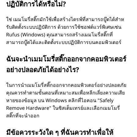
ปฏิบัติการได้หรือไม่?
ใช่ เมมโมรี่สติ๊กมักใช้เพื่อสร้างไดรฟ์ที่สามารถบู๊ตได้สําห
รับติดตั้งระบบปฏิบัติการ ด้วยการใช้ซอฟต์แวร์พิเศษเช่น
Rufus (Windows) คุณสามารถสร้างเมมโมรี่สติ๊กที่
สามารถบู๊ตได้และติดตั้งระบบปฏิบัติการบนคอมพิวเตอร์
ฉันจะนําเมมโมรี่สติ๊กออกจากคอมพิวเตอร์
อย่างปลอดภัยได้อย่างไร?
ในการนําเมมโมรี่สติ๊กออกจากคอมพิวเตอร์อย่างปลอดภัย
คุณควรทําตามขั้นตอนที่เหมาะสมเพื่อหลีกเลี่ยงความเสีย
หายของข้อมูล บน Windows คลิกที่ไอคอน "Safely
Remove Hardware" ในซิสเต็มเทรย์และเลือกเมมโมรี่
สติ๊กที่จะนําออก
มีข้อควรระวังใด ๆ ที่ฉันควรทําเพื่อให้