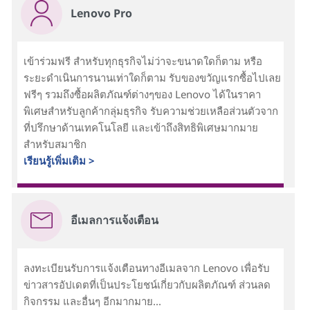
Lenovo Pro
เข้าร่วมฟรี สำหรับทุกธุรกิจไม่ว่าจะขนาดใดก็ตาม หรือ
ระยะดำเนินการนานเท่าใดก็ตาม รับของขวัญแรกซื้อไปเลย
ฟรีๆ รวมถึงซื้อผลิตภัณฑ์ต่างๆของ Lenovo ได้ในราคา
พิเศษสำหรับลูกค้ากลุ่มธุรกิจ รับความช่วยเหลือส่วนตัวจาก
ที่ปรึกษาด้านเทคโนโลยี และเข้าถึงสิทธิพิเศษมากมาย
สำหรับสมาชิก
เรียนรู้เพิ่มเติม >
อีเมลการแจ้งเตือน
ลงทะเบียนรับการแจ้งเตือนทางอีเมลจาก Lenovo เพื่อรับ
ข่าวสารอัปเดตที่เป็นประโยชน์เกี่ยวกับผลิตภัณฑ์ ส่วนลด
กิจกรรม และอื่นๆ อีกมากมาย...