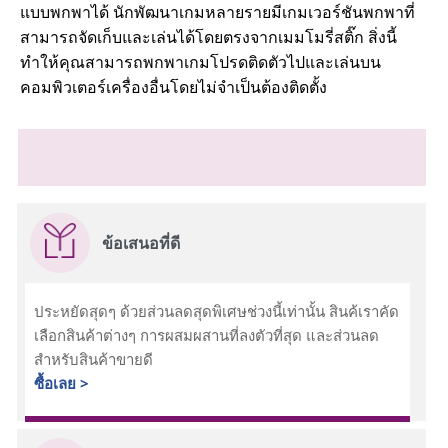
แบบพกพาได้ นักพัฒนาเกมหลายรายมีเกมเวอร์ชันพกพาที่
สามารถจัดเก็บและเล่นได้โดยตรงจากเมมโมรี่สติ๊ก สิ่งนี้
ทําให้คุณสามารถพกพาเกมโปรดติดตัวไปและเล่นบน
คอมพิวเตอร์เครื่องอื่นโดยไม่จําเป็นต้องติดตั้ง
ข้อเสนอที่ดี
ประหยัดสุดๆ ด้วยส่วนลดสุดพิเศษช่วงนี้เท่านั้น สินค้เราคัด
เลือกสินค้าต่างๆ การผสมผสานที่ลงตัวที่สุด และส่วนลด
สำหรับสินค้าขายดี
ซื้อเลย >