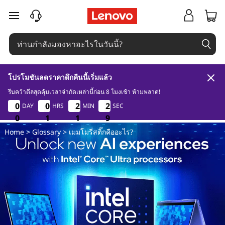
เ
ข้ามไปที่เนื้อหาหลัก
ม
ม
โปรโมชันลดราคาดึกคืนนี้เริ่มแล้ว
โ
รีบคว้าดีลสุดคุ้มเวลาจำกัดเหล่านี้ก่อน 8 โมงเช้า ห้ามพลาด!
0
1
1
8
0
0
0
0
0
0
0
0
2
2
2
2
2
2
2
2
DAY
HRS
MIN
SEC
ม
7
0
0
0
1
1
1
1
1
1
7
8
Home
>
Glossary
> เมมโมรี่สติ๊กคืออะไร?
รี่
ส
ติ๊
ก