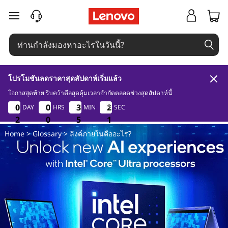
ดั
ข้ามไปที่เนื้อหาหลัก
ช
นี
โปรโมชันลดราคาสุดสัปดาห์เริ่มแล้ว
ก
โอกาสสุดท้าย รีบคว้าดีลสุดคุ้มเวลาจำกัดตลอดช่วงสุดสัปดาห์นี้
2
0
5
0
0
0
0
0
0
0
0
0
3
3
3
3
2
2
2
2
DAY
HRS
MIN
SEC
า
2
2
2
0
0
0
5
5
5
0
0
0
Home
>
Glossary
> ลิงค์ภายในคืออะไร?
ร
ใ
ช้
ง