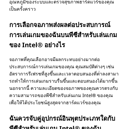
อุณหภูมิของระบบและตรวจสุขภาพฮาร์ดแวร์ของคุณ
เป็นครั้งคราว
การเลือกจอภาพส่งผลต่อประสบการณ์
การเล่นเกมของฉันบนพีซีสําหรับเล่นเกม
ของ Intel® อย่างไร
จอภาพที่คุณเลือกอาจมีผลกระทบอย่างมากต่อ
ประสบการณ์การเล่นเกมของคุณ คุณสมบัติต่างๆ เช่น
อัตราการรีเฟรชที่สูงขึ้นและเวลาตอบสนองที่ต่ําลงสามา
รถทําให้การเล่นเกมราบรื่นขึ้นและตอบสนองได้มากขึ้น
นอกจากนี้ ความละเอียดของจอภาพของคุณควรตรงกับ
ความสามารถของพีซีสําหรับเล่นเกม Intel® ของคุณ
เพื่อให้ได้ประโยชน์สูงสุดจากฮาร์ดแวร์ของคุณ
ฉันควรจับคู่อุปกรณ์อินพุตประเภทใดกับ
พีซีสําหรับเล่นเกม Intel® ของฉัน