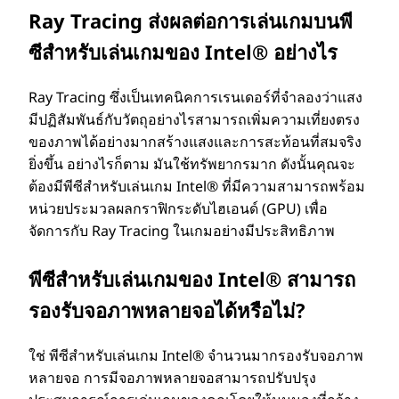
Ray Tracing ส่งผลต่อการเล่นเกมบนพี
ซีสําหรับเล่นเกมของ Intel® อย่างไร
Ray Tracing ซึ่งเป็นเทคนิคการเรนเดอร์ที่จําลองว่าแสง
มีปฏิสัมพันธ์กับวัตถุอย่างไรสามารถเพิ่มความเที่ยงตรง
ของภาพได้อย่างมากสร้างแสงและการสะท้อนที่สมจริง
ยิ่งขึ้น อย่างไรก็ตาม มันใช้ทรัพยากรมาก ดังนั้นคุณจะ
ต้องมีพีซีสําหรับเล่นเกม Intel® ที่มีความสามารถพร้อม
หน่วยประมวลผลกราฟิกระดับไฮเอนด์ (GPU) เพื่อ
จัดการกับ Ray Tracing ในเกมอย่างมีประสิทธิภาพ
พีซีสําหรับเล่นเกมของ Intel® สามารถ
รองรับจอภาพหลายจอได้หรือไม่?
ใช่ พีซีสําหรับเล่นเกม Intel® จํานวนมากรองรับจอภาพ
หลายจอ การมีจอภาพหลายจอสามารถปรับปรุง