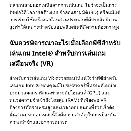
หลากหลายนอกเหนือจากการเล่นเกม ไม่ว่าจะเป็นการ
ตัดต่อวิดีโอการสร้างแบบจําลองสามมิติ (3D) หรือแม้แต่
การเรียกใช้เครื่องเสมือนส่วนประกอบที่มีประสิทธิภาพ
สูงทําให้เหมาะสําหรับแอปพลิเคชันที่มีความต้องการสูง
ฉันควรพิจารณาอะไรเมื่อเลือกพีซีสําหรับ
เล่นเกม Intel® สําหรับการเล่นเกม
เสมือนจริง (VR)
สําหรับการเล่นเกม VR ตรวจสอบให้แน่ใจว่าพีซีสําหรับ
เล่นเกม Intel® ของคุณมีโปรเซสเซอร์ที่ทรงพลังหน่วย
ประมวลผลกราฟิกเฉพาะระดับไฮเอนด์ (GPU) และ
หน่วยความจําเข้าถึงโดยสุ่ม (RAM) ที่เพียงพอ VR
ต้องการอัตราเฟรมสูงและเวลาตอบสนองที่รวดเร็วดัง
นั้นส่วนประกอบเหล่านี้จึงมีความสําคัญในการป้องกัน
ความล่าช้าและอาการเมารถ