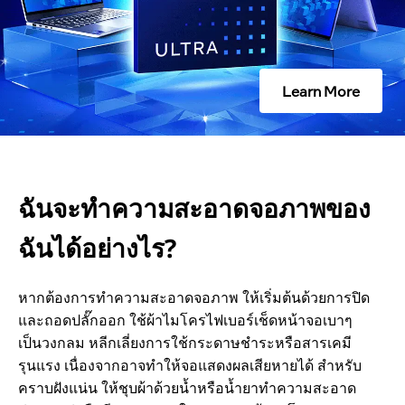
ส
ะ
Learn More
อ
า
ฉันจะทำความสะอาดจอภาพของ
ด
ฉันได้อย่างไร?
จ
หากต้องการทำความสะอาดจอภาพ ให้เริ่มต้นด้วยการปิด
อ
และถอดปลั๊กออก ใช้ผ้าไมโครไฟเบอร์เช็ดหน้าจอเบาๆ
เป็นวงกลม หลีกเลี่ยงการใช้กระดาษชำระหรือสารเคมี
ภ
รุนแรง เนื่องจากอาจทำให้จอแสดงผลเสียหายได้ สำหรับ
คราบฝังแน่น ให้ชุบผ้าด้วยน้ำหรือน้ำยาทำความสะอาด
า