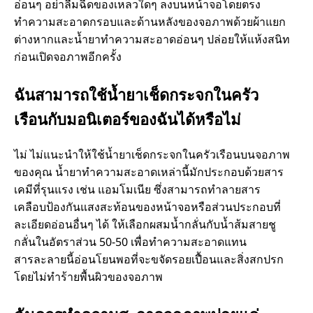
อ่อนๆ อย่าลืมฉีดของเหลวใดๆ ลงบนหน้าจอโดยตรง
ทำความสะอาดกรอบและด้านหลังของจอภาพด้วยผ้าแยก
พ
ต่างหากและน้ำยาทำความสะอาดอ่อนๆ ปล่อยให้แห้งสนิท
ก่อนเปิดจอภาพอีกครั้ง
ข
ฉันสามารถใช้น้ำยาเช็ดกระจกในครัว
อ
เรือนกับมอนิเตอร์ของฉันได้หรือไม่
ง
ไม่ ไม่แนะนำให้ใช้น้ำยาเช็ดกระจกในครัวเรือนบนจอภาพ
ฉั
ของคุณ น้ำยาทำความสะอาดเหล่านี้มักประกอบด้วยสาร
เคมีที่รุนแรง เช่น แอมโมเนีย ซึ่งสามารถทำลายสาร
น
เคลือบป้องกันแสงสะท้อนของหน้าจอหรือส่วนประกอบที่
ละเอียดอ่อนอื่นๆ ได้ ให้เลือกผสมน้ำกลั่นกับน้ำส้มสายชู
ไ
กลั่นในอัตราส่วน 50-50 เพื่อทำความสะอาดแทน
สารละลายนี้อ่อนโยนพอที่จะขจัดรอยเปื้อนและสิ่งสกปรก
ด้
โดยไม่ทำร้ายพื้นผิวของจอภาพ