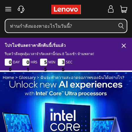
ฉั
ข้ามไปที่เนื้อหาหลัก
น
จ
โปรโมชันลดราคาดึกคืนนี้เริ่มแล้ว
ะ
รีบคว้าดีลสุดคุ้มเวลาจำกัดเหล่านี้ก่อน 8 โมงเช้า ห้ามพลาด!
0
1
5
4
0
0
0
0
0
0
0
0
5
5
5
5
3
3
3
3
DAY
HRS
MIN
SEC
ทำ
0
0
0
1
1
1
5
5
5
4
4
4
Home
>
Glossary
> ฉันจะทำความสะอาดจอภาพของฉันได้อย่างไร?
ค
ว
า
ม