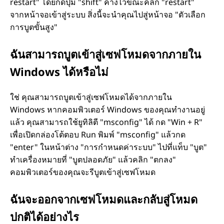
อ
restart" โดยกดปุ่ม "shift" ค้างไว้ขณะคลิก "restart"
จากหน้าจอเข้าสู่ระบบ สิ่งนี้จะนำคุณไปสู่หน้าจอ "ตัวเลือก
ร์
การบูตขั้นสูง"
W
ฉันสามารถบูตเข้าสู่เซฟโหมดจากภายใน
i
Windows ได้หรือไม่
n
ใช่ คุณสามารถบูตเข้าสู่เซฟโหมดได้จากภายใน
Windows หากคอมพิวเตอร์ Windows ของคุณทำงานอยู่
d
แล้ว คุณสามารถใช้ยูทิลิตี "msconfig" ได้ กด "Win + R"
o
เพื่อเปิดกล่องโต้ตอบ Run พิมพ์ "msconfig" แล้วกด
"enter" ในหน้าต่าง "การกำหนดค่าระบบ" ไปที่แท็บ "บูต"
w
ทำเครื่องหมายที่ "บูตปลอดภัย" แล้วคลิก "ตกลง"
คอมพิวเตอร์ของคุณจะรีบูตเข้าสู่เซฟโหมด
s
ฉันจะออกจากเซฟโหมดและกลับสู่โหมด
ไ
ปกติได้อย่างไร