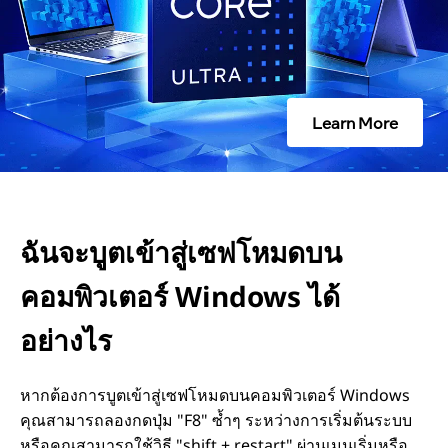
สู่
เ
Learn More
ซ
ฟ
โ
ฉันจะบูตเข้าสู่เซฟโหมดบน
ห
คอมพิวเตอร์ Windows ได้
ม
อย่างไร
ด
หากต้องการบูตเข้าสู่เซฟโหมดบนคอมพิวเตอร์ Windows
คุณสามารถลองกดปุ่ม "F8" ซ้ำๆ ระหว่างการเริ่มต้นระบบ
บ
หรือคุณสามารถใช้วิธี "shift + restart" ผ่านเมนูเริ่มหรือ