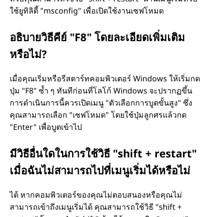
ใช้ยูทิลิตี้ "msconfig" เพื่อเปิดใช้งานเซฟโหมด
น
อธิบายวิธีคีย์ "F8" โดยละเอียดเพิ่มเติม
ค
หรือไม่?
อ
เมื่อคุณเริ่มหรือรีสตาร์ทคอมพิวเตอร์ Windows ให้เริ่มกด
ปุ่ม "F8" ซ้ำ ๆ ทันทีก่อนที่โลโก้ Windows จะปรากฏขึ้น
ม
การดำเนินการนี้ควรเปิดเมนู "ตัวเลือกการบูตขั้นสูง" ซึ่ง
คุณสามารถเลือก "เซฟโหมด" โดยใช้ปุ่มลูกศรแล้วกด
พิ
"Enter" เพื่อบูตเข้าไป
ว
มีวิธีอื่นใดในการใช้วิธี "shift + restart"
เ
เมื่อฉันไม่สามารถไปที่เมนูเริ่มได้หรือไม่
ต
ได้ หากคอมพิวเตอร์ของคุณไม่ตอบสนองหรือคุณไม่
สามารถเข้าถึงเมนูเริ่มได้ คุณสามารถใช้วิธี "shift +