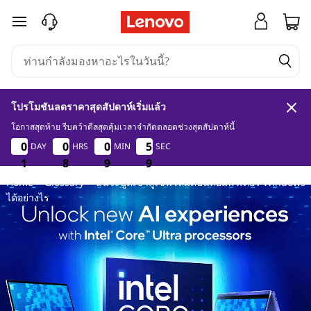
ฉั
ข้ามไปที่เนื้อหาหลัก
น
จ
โปรโมชันลดราคาสุดสัปดาห์เริ่มแล้ว
ะ
โอกาสสุดท้าย รีบคว้าดีลสุดคุ้มเวลาจำกัดตลอดช่วงสุดสัปดาห์นี้
1
8
9
8
0
0
0
0
0
0
0
0
0
0
0
0
5
5
5
5
DAY
HRS
MIN
SEC
บู
1
1
1
8
8
8
9
9
9
8
8
8
Home
>
Glossary
> ฉันจะบูตเข้าสู่เซฟโหมดบนคอมพิวเตอร์ Windows
ต
ได้อย่างไร
เ
ข้
า