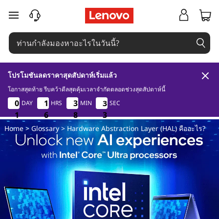
H
ข้ามไปที่เนื้อหาหลัก
a
r
d
โปรโมชันลดราคาสุดสัปดาห์เริ่มแล้ว
w
โอกาสสุดท้าย รีบคว้าดีลสุดคุ้มเวลาจำกัดตลอดช่วงสุดสัปดาห์นี้
1
6
8
3
0
0
0
0
1
1
1
1
3
3
3
3
3
3
3
3
DAY
HRS
MIN
SEC
a
1
1
1
6
6
6
8
8
8
2
3
2
Home
>
Glossary
> Hardware Abstraction Layer (HAL) คืออะไร?
r
e
A
b