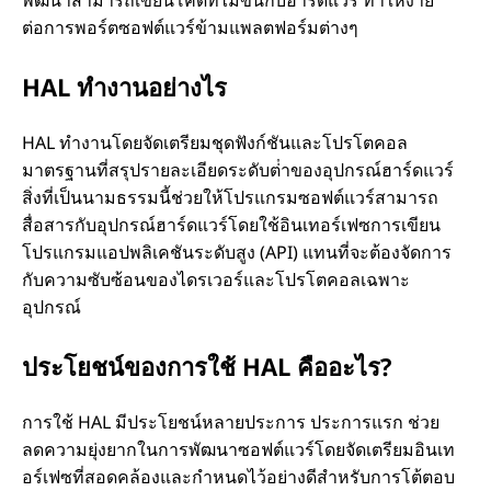
y
ต่อการพอร์ตซอฟต์แวร์ข้ามแพลตฟอร์มต่างๆ
e
HAL ทํางานอย่างไร
r
HAL ทํางานโดยจัดเตรียมชุดฟังก์ชันและโปรโตคอล
(
มาตรฐานที่สรุปรายละเอียดระดับต่ําของอุปกรณ์ฮาร์ดแวร์
สิ่งที่เป็นนามธรรมนี้ช่วยให้โปรแกรมซอฟต์แวร์สามารถ
H
สื่อสารกับอุปกรณ์ฮาร์ดแวร์โดยใช้อินเทอร์เฟซการเขียน
โปรแกรมแอปพลิเคชันระดับสูง (API) แทนที่จะต้องจัดการ
A
กับความซับซ้อนของไดรเวอร์และโปรโตคอลเฉพาะ
L
อุปกรณ์
)
ประโยชน์ของการใช้ HAL คืออะไร?
คื
การใช้ HAL มีประโยชน์หลายประการ ประการแรก ช่วย
ลดความยุ่งยากในการพัฒนาซอฟต์แวร์โดยจัดเตรียมอินเท
อ
อร์เฟซที่สอดคล้องและกําหนดไว้อย่างดีสําหรับการโต้ตอบ