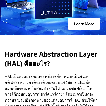
s
t
r
Learn More
a
c
t
Hardware Abstraction Layer
i
(HAL) คืออะไร?
o
HAL เป็นส่วนประกอบซอฟต์แวร์ที่ทําหน้าที่เป็นอินเท
n
อร์เฟซระหว่างฮาร์ดแวร์และระบบปฏิบัติการ เป็นวิธีที่
สอดคล้องและสม่ําเสมอสําหรับโปรแกรมซอฟต์แวร์ใน
L
การโต้ตอบกับอุปกรณ์ฮาร์ดแวร์ต่างๆ โดยไม่จําเป็นต้อง
ทราบรายละเอียดเฉพาะของแต่ละอุปกรณ์ HAL ช่วยให้นัก
a
พัฒนาสามารถเขียนโค้ดที่ไม่ขึ้นกับฮาร์ดแวร์ ทําให้ง่าย