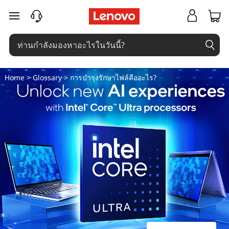
ก
ข้ามไปที่เนื้อหาหลัก
า
ร
Home
>
Glossary
> การบํารุงรักษาไฟล์คืออะไร?
บํ
า
รุ
ง
รั
ก