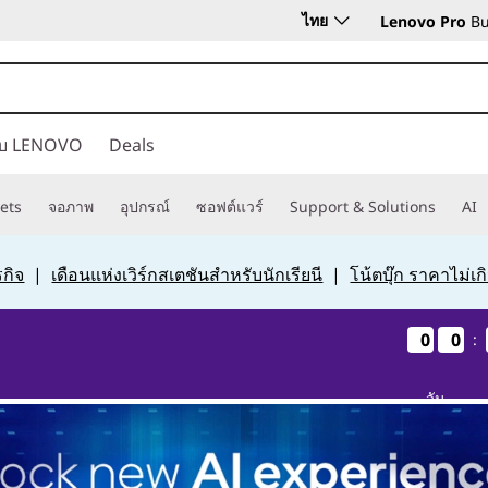
ไทย
Lenovo Pro
Bu
กับ LENOVO
Deals
ets
จอภาพ
อุปกรณ์
ซอฟต์แวร์
Support & Solutions
AI
กิจ
|
เดือนแห่งเวิร์กสเตชันสำหรับนักเรียนี
|
โน้ตบุ๊ก ราคาไม่เ
0
0
0
0
0
0
0
0
:
วัน