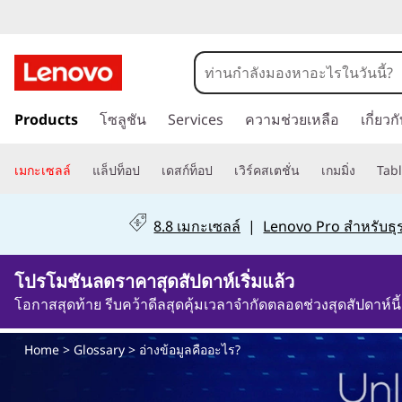
อ่
า
ข้
ง
Products
โซลูชัน
Services
ความช่วยเหลือ
เกี่ยว
า
ม
ข้
ไ
เมกะเซลล์
แล็ปท็อป
เดสก์ท็อป
เวิร์คสเตชั่น
เกมมิ่ง
Tabl
ป
อ
ที่
8.8 เมกะเซลล์
|
Lenovo Pro สำหรับธุร
เ
มู
นื้
โปรโมชันลดราคาสุดสัปดาห์เริ่มแล้ว
อ
ล
ห
โอกาสสุดท้าย รีบคว้าดีลสุดคุ้มเวลาจำกัดตลอดช่วงสุดสัปดาห์นี้
า
คื
ห
Home
>
Glossary
> อ่างข้อมูลคืออะไร?
ลั
อ
ก