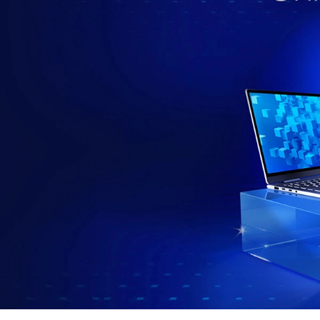
อ
ะ
ไ
ร
?