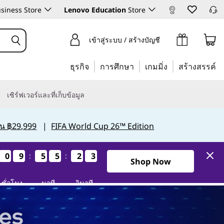
siness Store
Lenovo Education
Store
เข้าสู่ระบบ / สร้างบัญชี
ธุรกิจ
การศึกษา
เกมมิ่ง
สร้างสรรค์
เซิร์ฟเวอร์และที่เก็บข้อมูล
กิน ฿29,999
|
FIFA World Cup 26™ Edition
0
0
0
0
9
9
9
9
5
5
5
5
5
5
5
5
2
2
2
2
1
1
1
1
:
:
0วัน9ชั่วโมง55นาที21วินาที
Shop Now
ชั่วโมง
นาที
วินาที