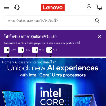
.
ข้ามไปที่เนื้อหาหลัก
c
s
h
โปรโมชันลดราคาสุดสัปดาห์เริ่มแล้ว
r
โอกาสสุดท้าย รีบคว้าดีลสุดคุ้มเวลาจำกัดตลอดช่วงสุดสัปดาห์นี้
0
4
1
6
0
0
0
0
1
1
1
1
1
1
1
1
2
2
2
2
DAY
HRS
MIN
SEC
c
5
0
0
0
4
4
4
1
1
1
5
6
Home
>
Glossary
> .cshrc คืออะไร?
คื
อ
อ
ะ