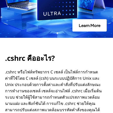
ไ
ร
Learn More
?
.cshrc คืออะไร?
.cshrc หรือไฟล์ทรัพยากร C เชลล์ เป็นไฟล์การกำหนด
ค่าที่ใช้โดย C เชลล์ (csh) บนระบบปฏิบัติการ Unix และ
Unix ประกอบด้วยการตั้งค่าและคำสั่งที่ปรับแต่งลักษณะ
การทำงานของเชลล์ เชลล์จะอ่านไฟล์ .cshrc เมื่อเริ่มต้น
ระบบ ช่วยให้ผู้ใช้สามารถกำหนดตัวแปรสภาพแวดล้อม
นามแฝง และฟังก์ชันได้ การแก้ไข .cshrc ช่วยให้คุณ
สามารถปรับแต่งสภาพแวดล้อมบรรทัดคำสั่งของคุณได้