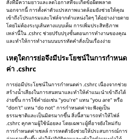
สั่งที่มีความยาวและลดโอกาสที่จะเกิดข้อผิดพลาด
นอกจากนี้ การตั้งค่าตัวแปรสภาพแวดล้อมยังช่วยให้คุณ
เข้าถึงโปรแกรมและไฟล์จากตำแหน่งใดๆ ได้อย่างง่ายดาย
โดยไม่ต้องระบุเส้นทางแบบเต็ม การเพิ่มประสิทธิภาพ
เหล่านี้ใน .cshrc ช่วยปรับปรุงขั้นตอนการทำงานของคุณ
และทำให้การทำงานบนบรรทัดคำสั่งเป็นเรื่องง่าย
เหตุใดการย่อจึงมีประโยชน์ในการกำหนด
ค่า .cshrc
การย่อมีประโยชน์ในการกำหนดค่า .cshrc เนื่องจากช่วย
สร้างน้ำเสียงในการสนทนาและทำให้คำแนะนำเข้าถึงได้
ง่ายขึ้น การใช้คำย่อเช่น "you're" แทน "you are" หรือ
"don't" แทน "do not" การกำหนดค่าจะฟังดูเป็น
ธรรมชาติและเป็นมิตรมากขึ้น สิ่งนี้สามารถทำให้ไฟล์
.cshrc คุกคามผู้ใช้น้อยลง โดยเฉพาะผู้ที่อาจยังใหม่กับ
การกำหนดค่าเชลล์ การหดตัวยังช่วยให้ประสบการณ์การ
อ่านราบรื่นขึ้น ทำให้ปฏิบัติตามและเข้าใจคำแนะนำได้