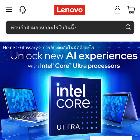
ก
ข้ามไปที่เนื้อหาหลัก
า
ร
Home
>
Glossary
> การอัปเดตอัตโนมัติคืออะไร
อั
ป
เ
ด
ต
อั