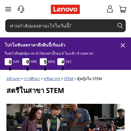
ผู้
ข้ามไปที่เนื้อหาหลัก
ห
ญิ
โปรโมชันลดราคาดึกคืนนี้เริ่มแล้ว
ง
รีบคว้าดีลสุดคุ้มเวลาจำกัดเหล่านี้ก่อน 8 โมงเช้า ห้ามพลาด!
0
8
6
5
0
0
0
0
0
0
0
0
5
5
5
5
4
4
DAY
HRS
MIN
SEC
4
4
ใ
6
0
0
0
8
8
8
6
6
6
5
6
น
หน้าแรก
>
การศึกษา
>
ทรัพยากร
>
STEM
> ผู้หญิงใน STEM
สตรีในสาขา STEM
ส
า
ข