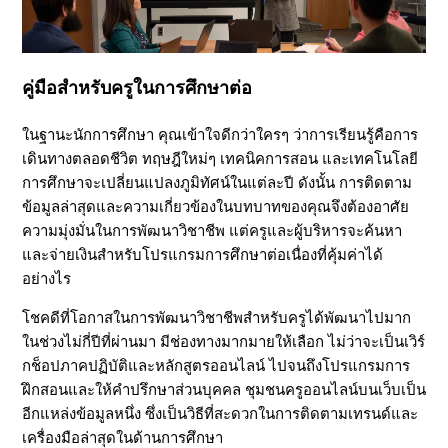
า
ชี
คู่มือสำหรับครูในการศึกษาต่อ
พ
ในฐานะนักการศึกษา คุณเข้าใจดีกว่าใครๆ ว่าการเรียนรู้คือการ
เดินทางตลอดชีวิต ทฤษฎีใหม่ๆ เทคนิคการสอน และเทคโนโลยี
สำ
การศึกษาจะเปลี่ยนแปลงภูมิทัศน์ในแต่ละปี ดังนั้น การติดตาม
ข้อมูลล่าสุดและความเกี่ยวข้องในบทบาทของคุณจึงต้องอาศัย
ห
ความมุ่งมั่นในการพัฒนาวิชาชีพ แต่ครูและผู้บริหารจะค้นหา
และจ่ายเงินสำหรับโปรแกรมการศึกษาต่อเนื่องที่คุ้มค่าได้
อย่างไร
รั
โชคดีที่โอกาสในการพัฒนาวิชาชีพสำหรับครูได้พัฒนาไปมาก
บ
ในช่วงไม่กี่ปีที่ผ่านมา มีช่องทางมากมายให้เลือก ไม่ว่าจะเป็นเวิร์
กช็อปภาคปฏิบัติและหลักสูตรออนไลน์ ไปจนถึงโปรแกรมการ
นั
ฝึกสอนและให้คำปรึกษาส่วนบุคคล ชุมชนครูออนไลน์บนเว็บเป็น
อีกแหล่งข้อมูลหนึ่ง ซึ่งเป็นวิธีที่สะดวกในการติดตามเทรนด์และ
ก
เครื่องมือล่าสุดในด้านการศึกษา