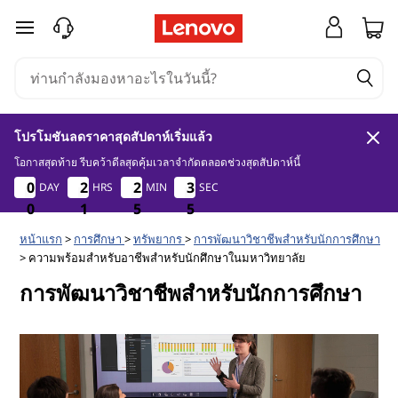
ก
ข้ามไปที่เนื้อหาหลัก
า
ร
โปรโมชันลดราคาสุดสัปดาห์เริ่มแล้ว
พั
โอกาสสุดท้าย รีบคว้าดีลสุดคุ้มเวลาจำกัดตลอดช่วงสุดสัปดาห์นี้
0
1
5
5
0
0
0
0
2
2
2
2
2
2
2
2
3
3
3
3
DAY
HRS
MIN
SEC
ฒ
4
0
0
0
1
1
1
5
5
5
4
5
น
หน้าแรก
>
การศึกษา
>
ทรัพยากร
>
การพัฒนาวิชาชีพสำหรับนักการศึกษา
> ความพร้อมสำหรับอาชีพสำหรับนักศึกษาในมหาวิทยาลัย
า
การพัฒนาวิชาชีพสำหรับนักการศึกษา
วิ
ช