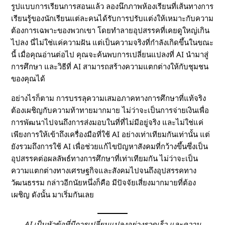
รูปแบบการเรียนการสอนแล้ว ลองนึกภาพห้องเรียนที่เส้นทางการ
เ
เรียนรู้ของนักเรียนแต่ละคนได้รับการปรับแต่งให้เหมาะกับความ
ต้องการเฉพาะของพวกเขา โดยทำลายอุปสรรคที่เคยดูใหญ่เกิน
ที
ไปลง นี่ไม่ใช่แค่ความฝัน แต่เป็นความจริงที่กำลังเกิดขึ้นในขณะ
นี้ เมื่อคุณอ่านต่อไป คุณจะค้นพบการเปลี่ยนแปลงที่ AI นำมาสู่
ย
การศึกษา และวิธีที่ AI สามารถสร้างความแตกต่างให้กับชุมชน
ของคุณได้
ม
อย่างไรก็ตาม การบรรลุความเสมอภาคทางการศึกษาที่แท้จริง
ต้องเผชิญกับความท้าทายมากมาย ไม่ว่าจะเป็นการจ่ายเงินเพื่อ
ท
การพัฒนาไปจนถึงการส่งมอบในที่ที่ไม่มีอยู่จริง และไม่ใช่แค่
เพียงการให้เข้าถึงเครื่องมือที่ใช้ AI อย่างเท่าเทียมกันเท่านั้น แต่
า
ยังรวมถึงการใช้ AI เพื่อช่วยแก้ไขปัญหาสังคมที่กว้างขึ้นซึ่งเป็น
อุปสรรคต่อผลลัพธ์ทางการศึกษาที่เท่าเทียมกัน ไม่ว่าจะเป็น
ง
ความแตกต่างทางเศรษฐกิจและสังคมไปจนถึงอุปสรรคทาง
วัฒนธรรม กล่าวอีกนัยหนึ่งก็คือ มีปัจจัยเสี่ยงมากมายที่ต้อง
ก
เผชิญ ดังนั้น มาเริ่มกันเลย
า
AI เป็นหัวข้อที่มีการเปลี่ยนแปลงอย่างรวดเร็ว และความ