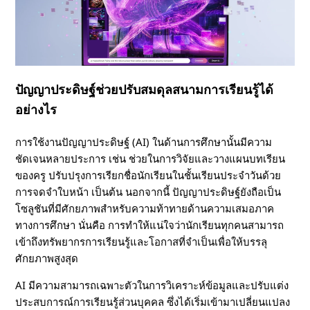
ริ
ม
ค
ปัญญาประดิษฐ์ช่วยปรับสมดุลสนามการเรียนรู้ได้
อย่างไร
ว
การใช้งานปัญญาประดิษฐ์ (AI) ในด้านการศึกษานั้นมีความ
า
ชัดเจนหลายประการ เช่น ช่วยในการวิจัยและวางแผนบทเรียน
ของครู ปรับปรุงการเรียกชื่อนักเรียนในชั้นเรียนประจำวันด้วย
ม
การจดจำใบหน้า เป็นต้น นอกจากนี้ ปัญญาประดิษฐ์ยังถือเป็น
โซลูชันที่มีศักยภาพสำหรับความท้าทายด้านความเสมอภาค
เ
ทางการศึกษา นั่นคือ การทำให้แน่ใจว่านักเรียนทุกคนสามารถ
เข้าถึงทรัพยากรการเรียนรู้และโอกาสที่จำเป็นเพื่อให้บรรลุ
ท่
ศักยภาพสูงสุด
AI มีความสามารถเฉพาะตัวในการวิเคราะห์ข้อมูลและปรับแต่ง
า
ประสบการณ์การเรียนรู้ส่วนบุคคล ซึ่งได้เริ่มเข้ามาเปลี่ยนแปลง