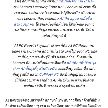
อื่นๆ อีกมากมาย พีซีเหล่านี้มี
แอปพลิเคชัน AI เฉพาะ
เช่น Lenovo Learning Zone และ Lenovo AI Now ซึ่ง
จะช่วยยกระดับการประมวลผลไปสู่อีกระดับ เป้าหมาย
ของ Lenovo คือการส่งมอบ
AI ที่ชาญฉลาดยิ่งขึ้น
สำหรับทุกคน
โดยมีเครื่องมือที่เรียนรู้สิ่งที่คุณต้องการ
ปกป้องงานและข้อมูลของคุณ และสามารถเติบโตไป
พร้อมกับคุณได้
AI PC คืออะไร? พูดอย่างง่ายๆ ก็คือ AI PC คืออนาคต
ของการประมวลผล สักวันหนึ่งเราคงคิดไปเองว่า PC ของ
เรามีปัญญาประดิษฐ์ในตัว แต่จนกว่าจะถึงตอนนั้น
Lenovo คือแหล่งที่คุณควรเลือกซื้อ
แล็ปท็อปที่ปรับปรุง
ด้วย AI ขั้นสูงที่สุดในปัจจุบัน
และเมื่อคุณเลือกซื้อ อย่า
ลืมดูรุ่นที่มี ฉลาก
CoPilot+ PC
ซึ่งเป็นสัญญาณว่าระบบ
นี้มีทั้งความสามารถด้าน AI ที่น่าทึ่งและสร้างขึ้นด้วย
ฮาร์ดแวร์ที่ปรับปรุง AI ล่าสุดด้วยเช่นกัน
AI ยังช่วยขจัดอุปสรรคด้านภาษาในระบบการศึกษาด้วยวิธีอื่นๆ
อีกด้วย เครื่องมือต่างๆ เช่น เครื่องมือแปลภาษาที่ขับเคลื่อนด้วย