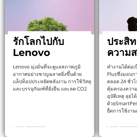
รักโลกไปกับ
ประสิท
Lenovo
ความส
Lenovo มุ่งมั่นที่จะดูแลสภาพภูมิ
ทำงานได้ต่อเ
อากาศอย่างชาญฉลาดยิ่งขึ้นด้วย
Plusซึ่งมอบก
แล็ปท็อปประหยัดพลังงาน การใช้วัสดุ
ตลอด 24 ชั่ว
และบรรจุภัณฑ์ที่ยั่งยืน และลด CO2
คุ้มครองความเ
อุบัติเหตุ ลุย
ด้วยSmartPe
ยืดการใช้งาน
ดูข้อมูลเพิ่มเติม
ดูข้อมูลเพิ่มเต