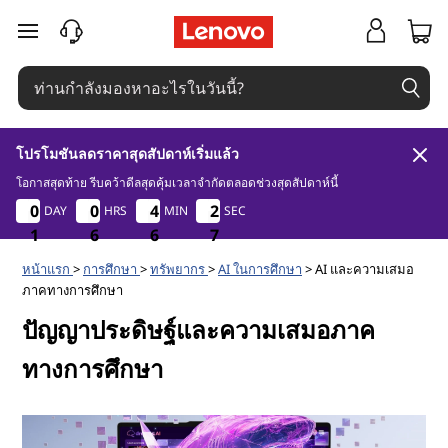
A
ข้ามไปที่เนื้อหาหลัก
I
ช่
ว
โปรโมชันลดราคาสุดสัปดาห์เริ่มแล้ว
โอกาสสุดท้าย รีบคว้าดีลสุดคุ้มเวลาจำกัดตลอดช่วงสุดสัปดาห์นี้
1
6
6
7
ย
0
0
0
0
0
0
0
0
4
4
4
4
2
2
2
2
DAY
HRS
MIN
SEC
1
1
1
6
6
6
6
6
6
6
7
6
ส่
หน้าแรก
>
การศึกษา
>
ทรัพยากร
>
AI ในการศึกษา
> AI และความเสมอ
ภาคทางการศึกษา
ง
ปัญญาประดิษฐ์และความเสมอภาค
เ
ทางการศึกษา
ส