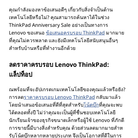
เ
คุณกําลังมองหาข้อเสนอดีๆ เกี่ยวกับสิ่งจําเป็นด้าน
เทคโนโลยีหรือไม่? คุณสามารถค้นหาได้ในช่วง
กี่
ThinkPad Anniversary Sale อย่างเป็นทางการ
Lenovo ขอเสนอ
ข้อเสนอครบรอบ ThinkPad
มากมาย
ย
ที่คุณไม่ควรพลาด และยังมีเทคโนโลยีสนับสนุนอื่นๆ
สําหรับบ้านหรือที่ทํางานอีกด้วย
ว
ลดราคาครบรอบ Lenovo ThinkPad:
กั
แล็ปท็อป
บ
ณพร้อมที่จะอัปเกรดเกมเทคโนโลยีของคุณแล้วหรือยัง?
โ
การลด
ราคาครบรอบ Lenovo ThinkPad
กลับมาแล้ว
โดยนําเสนอข้อเสนอที่ดีที่สุดสําหรับ
โน้ตบุ๊ก
ที่คุณจะพบ
ได้ตลอดทั้งปี ไม่ว่าคุณจะเป็นผู้ที่ชื่นชอบเทคโนโลยี
น้
นักเรียนเจ้าของธุรกิจขนาดเล็กหรือผู้ใช้ Lenovo ที่ภักดี
การขายนี้มีบางสิ่งสําหรับคุณ ด้วยส่วนลดมากมายสําห
ต
รับโน้ตบุ๊กหลากหลายประเภท จึงเป็นโอกาสที่ดีในการ