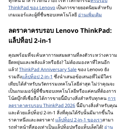
ทุกคน มาสํารวจกันว่าอะไรทําให้กิจกรรม
ครบรอบ
เ
ThinkPad ของ Lenovo
เป็นการขายยอดนิยมสําหรับ
เกมเมอร์และผู้ที่ชื่นชอบเทคโนโลยี
อ่านเพิ่มเติม
ส
ลดราคาครบรอบ Lenovo ThinkPad:
ริ
แล็ปท็อป 2-in-1
ม
คุณพร้อมที่จะค้นหาการผสมผสานที่ลงตัวระหว่างความ
ยืดหยุ่นและพลังแล้วหรือยัง? ไม่ต้องมองหาที่ไหนอีก
แ
แล้ว!
ThinkPad Anniversary Sale
ของ Lenovo ยัง
รวมถึง
แล็ปท็อป 2-in-1
ซึ่งนําเสนอข้อเสนอที่ไม่มีใคร
ล
เทียบได้สําหรับนวัตกรรมเทคโนโลยีล่าสุด ไม่ว่าคุณจะ
เป็นเกมเมอร์ผู้ที่ชื่นชอบเทคโนโลยีหรือแค่คนที่ต้องการ
ะ
โน้ตบุ๊กที่เชื่อถือได้การขายนี้มีบางสิ่งสําหรับทุกคน
การ
ลดราคาครบรอบ ThinkPad 2026
นี้มีบางสิ่งสําหรับคุณ
อื่
และด้วยแล็ปท็อป 2-in-1 สิ่งที่คุณได้รับนั้นมีมากขึ้นใน
ราคาหนึ่งและลดราคา!
แล็ปท็อป 2-in-1 ของเรา
สามา
น
รถทําหน้าที่สองเท่าเป็นแล็ปท็อปหรือแท็บเล็ตได้!
อ่าน