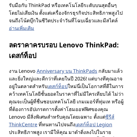
รับมือกับ ThinkPad หรือเทคโนโลยีระดับบนสุดอื่นๆ
บุ๊
โดยไม่เสียเงิน ตั้งแต่เครื่องจักรธุรกิจประสิทธิภาพสูงไป
จนถึงโน้ตบุ๊กในชีวิตประจําวันที่โฉบเฉี่ยวและมีสไตล์
ค
อ่านเพิ่มเติม
,
ลดราคาครบรอบ Lenovo ThinkPad:
ค
เดสก์ท็อป
อ
งาน Lenovo
Anniversary บน ThinkPads
กลับมาแล้ว
และยิ่งใหญ่และดีกว่าที่เคยในปี 2026! แต่บางทีคุณอาจ
ม
อยู่ในตลาดสําหรับ
เดสก์ท็อป
ใหม่นี่เป็นโอกาสที่ดีในการ
คว้าเทคโนโลยีชั้นยอดในราคาที่ไม่มีใครเทียบได้ ไม่ว่า
พิ
คุณจะเป็นผู้ที่ชื่นชอบเทคโนโลยี เกมเมอร์ที่ทุ่มเท หรือผู้
ที่ต้องการอัปเกรดการตั้งค่าโฮมออฟฟิศของคุณ
ว
Lenovo มีสิ่งพิเศษสําหรับคุณโดยเฉพาะ ตั้งแต่
ซีรีส์
ThinkCentre
ที่ทนทานไปจนถึง
เดสก์ท็อป Legion
เ
ประสิทธิภาพสูง เรามีให้คุณ มาดําดิ่งลงไปในราย