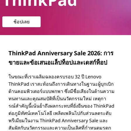
n
i
ช้อปเลย
v
e
r
ThinkPad Anniversary Sale 2026: การ
s
ขายและข้อเสนอแล็ปท็อปและเดสก์ท็อป
a
ในขณะที่เราเฉลิมฉลองครบรอบ 32 ปี Lenovo
ThinkPad เราสะท้อนถึงการเดินทางในฐานะผู้บุกเบิก
r
ด้านคอมพิวเตอร์แบบพกพา ซึ่งมีชื่อเสียงในด้านความ
ทนทานและคุณสมบัติที่เป็นนวัตกรรมใหม่ เหตุกา
y
รณ์สําคัญนี้เน้นย้ําถึงผลกระทบที่ยั่งยืนของ ThinkPad
S
ต่อภูมิทัศน์เทคโนโลยี เพลิดเพลินไปกับส่วนลดระดับ
พรีเมียมในงาน ThinkPad Anniversary Sale และ
a
สัมผัสกับนวัตกรรมและความเป็นเลิศที่กําหนดมรดก