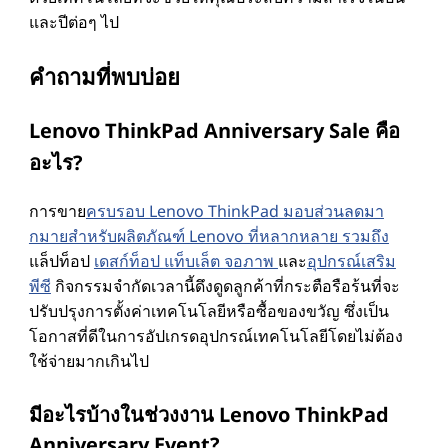
และปีต่อๆ ไป
คําถามที่พบบ่อย
Lenovo ThinkPad Anniversary Sale คือ
อะไร?
การขาย
ครบรอบ Lenovo ThinkPad มอบส่วนลดมา
กมายสําหรับผลิตภัณฑ์ Lenovo ที่หลากหลาย รวมถึง
แล็ปท็อป
เดสก์ท็อป
แท็บเล็ต
จอภาพ
และ
อุปกรณ์เสริม
พีซี
กิจกรรมจํากัดเวลานี้ดึงดูดลูกค้าที่กระตือรือร้นที่จะ
ปรับปรุงการตั้งค่าเทคโนโลยีหรือซื้อของขวัญ ซึ่งเป็น
โอกาสที่ดีในการอัปเกรดอุปกรณ์เทคโนโลยีโดยไม่ต้อง
ใช้จ่ายมากเกินไป
มีอะไรบ้างในช่วงงาน Lenovo ThinkPad
Anniversary Event?