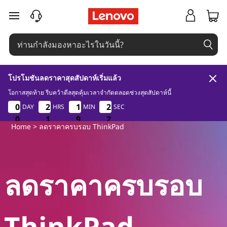
T
ข้ามไปที่เนื้อหาหลัก
h
i
n
โปรโมชันลดราคาสุดสัปดาห์เริ่มแล้ว
k
โอกาสสุดท้าย รีบคว้าดีลสุดคุ้มเวลาจำกัดตลอดช่วงสุดสัปดาห์นี้
0
0
1
9
2
2
0
0
0
0
2
2
2
2
1
1
1
1
2
2
DAY
HRS
MIN
SEC
P
1
0
0
0
1
1
1
9
9
9
0
1
Home
> ลดราคาครบรอบ ThinkPad
a
d
ลดราคาครบรอบ
A
n
ThinkPad