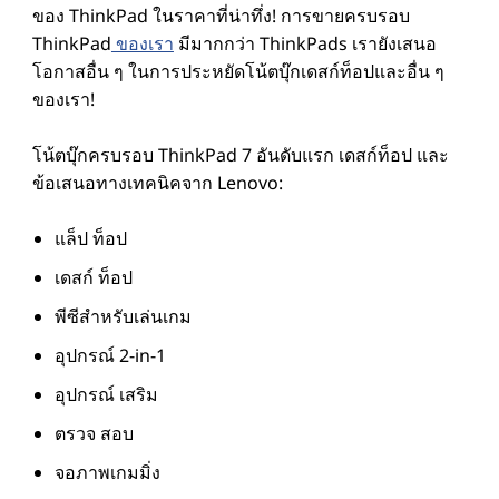
ของ ThinkPad ในราคาที่น่าทึ่ง! การขายครบรอบ
l
ThinkPad
ของเรา
มีมากกว่า ThinkPads เรายังเสนอ
e
โอกาสอื่น ๆ ในการประหยัดโน้ตบุ๊กเดสก์ท็อปและอื่น ๆ
ของเรา!
-
โน้ตบุ๊กครบรอบ ThinkPad 7 อันดับแรก เดสก์ท็อป และ
ข้
ข้อเสนอทางเทคนิคจาก Lenovo:
อ
แล็ป ท็อป
เดสก์ ท็อป
เ
พีซีสําหรับเล่นเกม
ส
อุปกรณ์ 2-in-1
อุปกรณ์ เสริม
น
ตรวจ สอบ
อ
จอภาพเกมมิ่ง