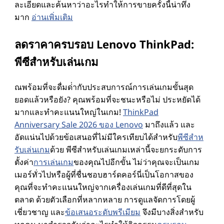
ละเอียดและค้นหาว่าอะไรทําให้การขายครั้งนี้น่าทึ่ง
ต
มาก
อ่านเพิ่มเติม
อ
ลดราคาครบรอบ Lenovo ThinkPad:
พีซีสําหรับเล่นเกม
ร์
,
ณพร้อมที่จะดื่มด่ํากับประสบการณ์การเล่นเกมขั้นสุด
ยอดแล้วหรือยัง? คุณพร้อมที่จะชนะหรือไม่ ประหยัดได้
อุ
มากและทําคะแนนใหญ่ในเกม!
ThinkPad
Anniversary Sale 2026 ของ Lenovo
มาถึงแล้ว และ
ป
อัดแน่นไปด้วยข้อเสนอที่ไม่มีใครเทียบได้สําหรับ
พีซีสําห
รับเล่นเกม
ด้วย พีซีสําหรับเล่นเกมเหล่านี้จะยกระดับการ
ก
ตั้งค่า
การเล่นเกม
ของคุณไปอีกขั้น ไม่ว่าคุณจะเป็นเกม
เมอร์ทั่วไปหรือผู้ที่ชื่นชอบฮาร์ดคอร์นี่เป็นโอกาสของ
ร
คุณที่จะทําคะแนนใหญ่จากเครื่องเล่นเกมที่ดีที่สุดใน
ตลาด ด้วยตัวเลือกที่หลากหลาย การดูแลจัดการโดยผู้
ณ์
เชี่ยวชาญ และ
ข้อเสนอระดับพรีเมียม
จึงมีบางสิ่งสําหรับ